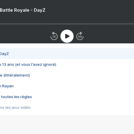
 Battle Royale - DayZ
 DayZ
 a 13 ans (et vous l'avez ignoré)
e (littéralement)
im Rayan
 toutes les règles
s les jeux vidéo
us choquant de Rockstar ? - Le scandale BULLY
e plus moche de Steam