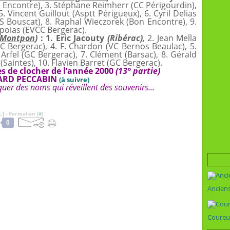
n Encontre), 3. Stéphane Reimherr (CC Périgourdin),
. Vincent Guillout (Asptt Périgueux), 6. Cyril Delias
 Bouscat), 8. Raphal Wieczorek (Bon Encontre), 9.
apoias (EVCC Bergerac).
C Montpon
)
: 1. Eric Jacouty
(Ribérac),
2. Jean Mella
 Bergerac), 4. F. Chardon (VC Bernos Beaulac), 5.
 Arfel (GC Bergerac), 7. Clément (Barsac), 8. Gérald
Saintes), 10. Flavien Barret (GC Bergerac).
 de clocher de l’année 2000
(13° partie)
ARD PECCABIN
(à suivre)
quer des noms qui réveillent des souvenirs...
…
]
- Permalien [
#
]
0
Ancien
Coureu