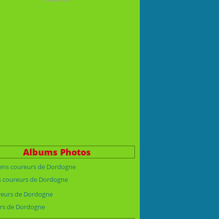
Albums Photos
s coureurs de Dordogne
rs de Dordogne