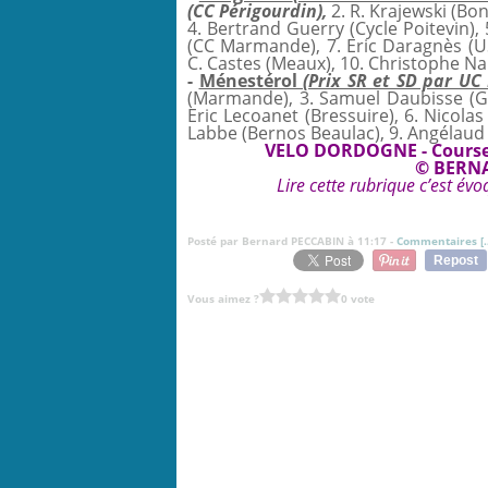
(CC Périgourdin),
2. R. Krajewski (Bo
4. Bertrand Guerry (Cycle Poitevin), 5
(CC Marmande), 7. Eric Daragnès (US
C. Castes (Meaux), 10. Christophe N
-
Ménestérol
(Prix SR et SD par U
(Marmande), 3. Samuel Daubisse (GC
Eric Lecoanet (Bressuire), 6. Nicolas
Labbe (Bernos Beaulac), 9. Angélaud (
VELO DORDOGNE - Courses
© BERN
Lire cette rubrique c’est évo
Posté par Bernard PECCABIN à 11:17 -
Commentaires [
Repost
Vous aimez ?
0 vote