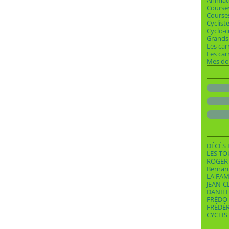
Animat
Course
Courses
Cyclist
Cyclo-c
Grands 
Les car
Les ca
Mes dos
DÉCÈS 
LES T
ROGER 
Bernar
LA FAM
JEAN-C
DANIEL
FRÉDO 
FRÉDÉ
CYCLIS