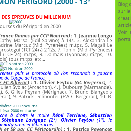
ON PERIGORD (2000 - 13°
Blog 
sur l
 DES EPREUVES DU MILLENIUM
créat
articl
 courses du Périgord en 2000
Voir l
France Dames par CCP Nontron
)
: 1. Jeannie Longo
porta
Cathy Marsal (Edil Salvino) à 14s, 3. Alexandra Le
ndrine Marcuz (Midi Pyrénées) m.tps, 5. Magali Le
orostégui (TCF 24) à 2’12s, 7. Tonini (Midi-Pyrénées)
 (TCF 24) m.tps, 9. Dalmais (Lyonnais) m.tps, 10.
ois) tous m.tps, etc…
rentes puis le protocole où l’on reconnaît à gauche
he de Coupe de France.
r EC Ribérac
)
: 1. Olivier Feytou
(GC Bergerac),
2.
Julien Sybiac (Arcachon), 4. J. Dubourg (Marmande),
), 6. Gilles Peyran (Mérignac), 7. Bruno Blangeois
bérac), 9. Patrick Delmonteil (EVCC Bergerac), 10. B.
uche à droite le maire
Rémi Terriene, Sébastien
,
Stéphane Lavignac
(2°),
Olivier Feytou
(1°), le
Jacouty
premier Ribéracois.
N et SR par CC Périgourdin
)
: 1. Patrice Peyencet