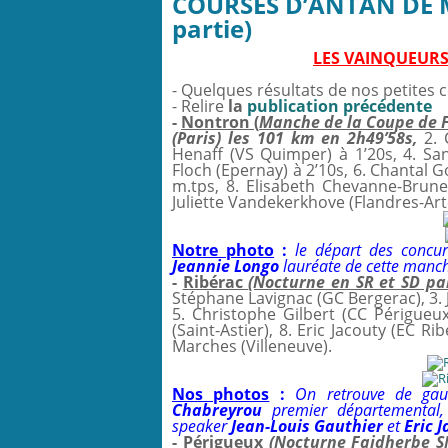
COURSES D’ANTAN DE M
partie)
LES VAINQUEURS
- Quelques résultats de nos petites
- Relire
la
publication précédente
-
Nontron (
Manche de la Coupe de 
(Paris) les 101 km en 2h49’58s,
2. 
Henaff (VS Quimper) à 1’20s, 4. Sa
Floch (Epernay) à 2’10s, 6. Chantal G
m.tps, 8. Elisabeth Chevanne-Brunel
Juliette Vandekerkhove (Flandres-Art
Notre photo
:
le départ des concur
Jeannie Longo
lauréate de cette manc
-
Ribérac
(Nocturne en SR et SD pa
Stéphane Lavignac (GC Bergerac), 3. 
5. Christophe Gilbert (CC Périgueux
(Saint-Astier), 8. Eric Jacouty (EC Ri
Marches (Villeneuve).
Nos photos
:
On retrouve de ga
Chabreyrou
premier départemental
speaker
Jean-Louis Gauthier
et
Eric 
-
Périgueux
(Nocturne Faidherbe S