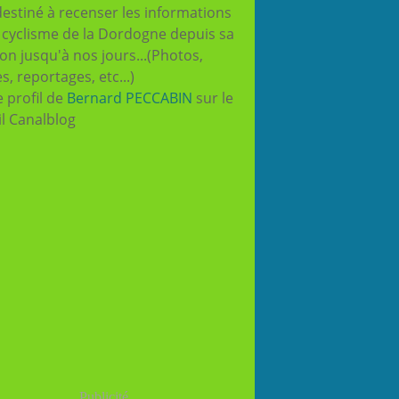
destiné à recenser les informations
e cyclisme de la Dordogne depuis sa
ion jusqu'à nos jours...(Photos,
es, reportages, etc...)
e profil de
Bernard PECCABIN
sur le
il Canalblog
Publicité