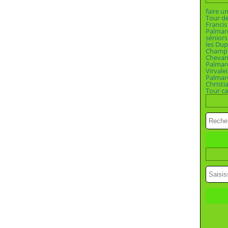
faire u
Tour d
Francis
Palmar
séniors
les Dup
Champio
Chevan
Palmar
Virvalei
Palmar
Christi
Tour ca