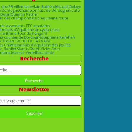
n don
PR Villemiane
Alain Buffière
Mickaël Delage
e Dordogne
Championnats de Dordogne route
 Duteil
Quentin Pacher
ès des championnats d'Aquitaine route
ré
classements FFC amateurs
nnats d'Aquitaine de cyclo-cross
ne-Brunel
Tour du Périgord
ès courses de Dordogne
Stéphane Reimherr
x Didier
CIRCUIT DE LA FRAISE
ès Championnats d'Aquitaine des jeunes
an Bordier
Marius Duteil Vivier Brun
ntons Mareuil-Verteillac
Lalinde
Recherche
Newsletter