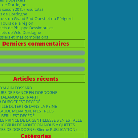
eurs Speakers
s de Dordogne
 saison 2015 (résultats)
es de Dordogne
ross du Grand Sud-Ouest et du Périgord
Tours de la région
nets de Philippe Dessimoulies
rnets de Vélo Dordogne
siers et mes compilations
Derniers commentaires
Articles récents
D’ALAIN FOSSARD
OURS DE FRANCE EN DORDOGNE
TABANOU EST PARTI
d DUBOST EST DÉCÉDÉ
ILLE DUTERTRE DANS LA PEINE
LAUDE MÉNARDIE N’EST PLUS
 BÉRIL EST DÉCÉDÉ
LE PRINCE DE LA GENTILLESSE S’EN EST ALLÉ
RIC BRUN DE NONTRON NOUS A QUITTES
TES DE DORDOGNE (36ème PUBLICATION)
Catégories