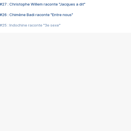
#27 : Christophe Willem raconte "Jacques a dit"
#26 : Chimène Badi raconte "Entre nous"
#25 : Indochine raconte "3e sexe"
#24 : Zaho raconte "C'est chelou"
#23 : Patrick Bruel raconte "Au café des délices"
#22 : Kyo raconte "Le chemin"
#21 : Nolwenn Leroy raconte "Cassé"
#20 : Patrick Hernandez raconte "Born to be alive"
#19 : Lorie raconte "Près de moi"
#18 : Michael Jones raconte "A nos actes manqués" (avec Jean-Jacque
#17 : Khaled raconte "Aïcha"
#16 : Corneille raconte "Parce qu'on vient de loin"
#15 : Indochine raconte "L'aventurier"