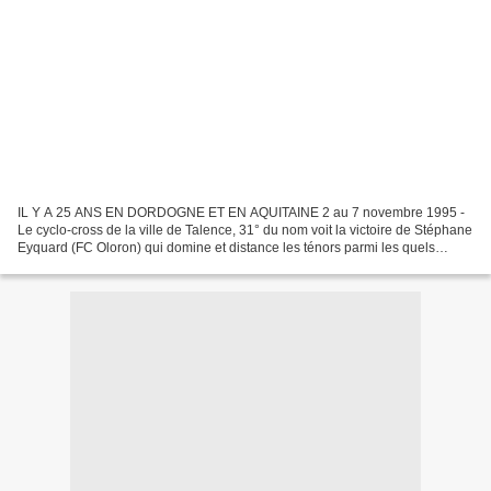
IL Y A 25 ANS EN DORDOGNE ET EN AQUITAINE 2 au 7 novembre 1995 -
Le cyclo-cross de la ville de Talence, 31° du nom voit la victoire de Stéphane
Eyquard (FC Oloron) qui domine et distance les ténors parmi les quels
Bruno Blangeois (Pellegrue), David Paggiolo,...