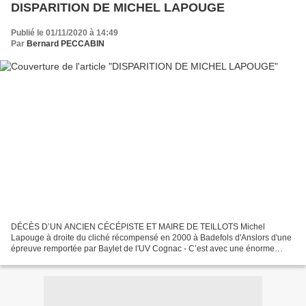
DISPARITION DE MICHEL LAPOUGE
Publié le 01/11/2020 à 14:49
Par
Bernard PECCABIN
DÉCÈS D’UN ANCIEN CÉCÉPISTE ET MAIRE DE TEILLOTS Michel
Lapouge à droite du cliché récompensé en 2000 à Badefols d'Anslors d'une
épreuve remportée par Baylet de l'UV Cognac - C’est avec une énorme
tristesse que Vélo Dordogne a appris le décès de Michel...