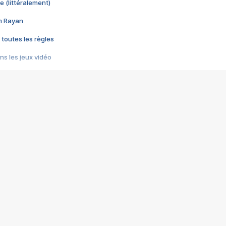
e (littéralement)
im Rayan
 toutes les règles
s les jeux vidéo
us choquant de Rockstar ? - Le scandale BULLY
e plus moche de Steam
du RÊVE tourne au CAUCHEMAR
pendant 8 heures
it… à tort
umiliés par un jeu vidéo
ire - Final Fantasy 8
ti un empire - Age of Empires
story DOFUS