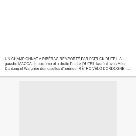
UN CHAMPIONNAT A RIBÉRAC REMPORTÉ PAR PATRICK DUTEIL A
gauche MACCALI deuxième et à droite Patrick DUTEIL lauréat avec Mlles
Dantung et Wargnier demoiselles d'honneur RÉTRO VÉLO DORDOGNE -
CADETS D’AQUITAINE 1968 - © BERNARD PECCABIN La mémoire du
cyclisme...