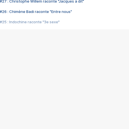
#27 : Christophe Willem raconte "Jacques a dit"
#26 : Chimène Badi raconte "Entre nous"
#25 : Indochine raconte "3e sexe"
#24 : Zaho raconte "C'est chelou"
#23 : Patrick Bruel raconte "Au café des délices"
#22 : Kyo raconte "Le chemin"
#21 : Nolwenn Leroy raconte "Cassé"
#20 : Patrick Hernandez raconte "Born to be alive"
#19 : Lorie raconte "Près de moi"
#18 : Michael Jones raconte "A nos actes manqués" (avec Jean-Jacque
#17 : Khaled raconte "Aïcha"
#16 : Corneille raconte "Parce qu'on vient de loin"
#15 : Indochine raconte "L'aventurier"