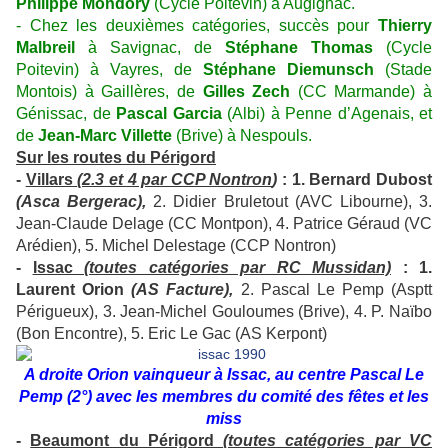
Philippe Mondory
(Cycle Poitevin) à Augignac.
- Chez les deuxièmes catégories, succès pour
Thierry
Malbreil
à Savignac, de
Stéphane Thomas
(Cycle
Poitevin) à Vayres, de
Stéphane Diemunsch
(Stade
Montois) à Gaillères, de
Gilles Zech
(CC Marmande) à
Génissac, de
Pascal Garcia
(Albi) à Penne d’Agenais, et
de
Jean-Marc Villette
(Brive) à Nespouls.
Sur les routes du Périgord
-
Villars
(2.3 et 4 par CCP Nontron
)
: 1. Bernard Dubost
(Asca Bergerac),
2. Didier Bruletout (AVC Libourne), 3.
Jean-Claude Delage (CC Montpon), 4. Patrice Géraud (VC
Arédien), 5. Michel Delestage (CCP Nontron)
-
Issac
(toutes catégories par RC Mussidan)
: 1.
Laurent Orion
(AS Facture),
2. Pascal Le Pemp (Asptt
Périgueux), 3. Jean-Michel Gouloumes (Brive), 4. P. Naïbo
(Bon Encontre), 5. Eric Le Gac (AS Kerpont)
A droite Orion vainqueur à Issac, au centre Pascal Le
Pemp (2°) avec les membres du comité des fêtes et les
miss
-
Beaumont du Périgord
(toutes catégories par VC