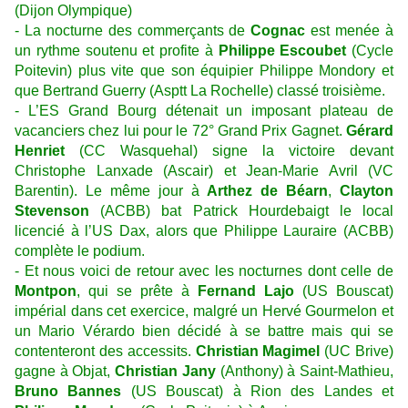
(Dijon Olympique)
- La nocturne des commerçants de
Cognac
est menée à
un rythme soutenu et profite à
Philippe Escoubet
(Cycle
Poitevin) plus vite que son équipier Philippe Mondory et
que Bertrand Guerry (Asptt La Rochelle) classé troisième.
- L’ES Grand Bourg détenait un imposant plateau de
vacanciers chez lui pour le 72° Grand Prix Gagnet.
Gérard
Henriet
(CC Wasquehal) signe la victoire devant
Christophe Lanxade (Ascair) et Jean-Marie Avril (VC
Barentin). Le même jour à
Arthez de Béarn
,
Clayton
Stevenson
(ACBB) bat Patrick Hourdebaigt le local
licencié à l’US Dax, alors que Philippe Lauraire (ACBB)
complète le podium.
- Et nous voici de retour avec les nocturnes dont celle de
Montpon
, qui se prête à
Fernand Lajo
(US Bouscat)
impérial dans cet exercice, malgré un Hervé Gourmelon et
un Mario Vérardo bien décidé à se battre mais qui se
contenteront des accessits.
Christian Magimel
(UC Brive)
gagne à Objat,
Christian Jany
(Anthony) à Saint-Mathieu,
Bruno Bannes
(US Bouscat) à Rion des Landes et