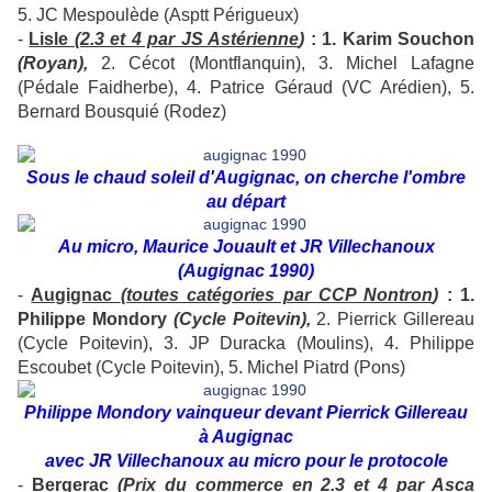
5. JC Mespoulède (Asptt Périgueux)
-
Lisle
(2.3 et 4 par JS Astérienne
)
: 1. Karim Souchon
(Royan),
2. Cécot (Montflanquin), 3. Michel Lafagne
(Pédale Faidherbe), 4. Patrice Géraud (VC Arédien), 5.
Bernard Bousquié (Rodez)
Sous le chaud soleil d'Augignac, on cherche l'ombre
au départ
Au micro, Maurice Jouault et JR Villechanoux
(Augignac 1990)
-
Augignac
(toutes catégories par CCP Nontron
)
: 1.
Philippe Mondory
(Cycle Poitevin),
2. Pierrick Gillereau
(Cycle Poitevin), 3. JP Duracka (Moulins), 4. Philippe
Escoubet (Cycle Poitevin), 5. Michel Piatrd (Pons)
Philippe Mondory vainqueur devant Pierrick Gillereau
à Augignac
avec JR Villechanoux au micro pour le protocole
-
Bergerac
(Prix du commerce en 2.3 et 4 par Asca