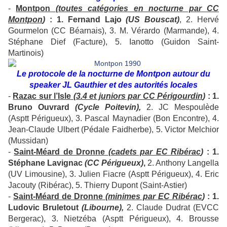
-
Montpon
(toutes catégories en nocturne par CC
Montpon
)
: 1. Fernand Lajo
(US Bouscat)
, 2. Hervé
Gourmelon (CC Béarnais), 3. M. Vérardo (Marmande), 4.
Stéphane Dief (Facture), 5. Ianotto (Guidon Saint-
Martinois)
Le protocole de la nocturne de Montpon autour du
speaker JL Gauthier et des autorités locales
-
Razac sur l’Isle
(3.4 et juniors par CC Périgourdin
)
: 1.
Bruno Ouvrard
(Cycle Poitevin),
2. JC Mespoulède
(Asptt Périgueux), 3. Pascal Maynadier (Bon Encontre), 4.
Jean-Claude Ulbert (Pédale Faidherbe), 5. Victor Melchior
(Mussidan)
-
Saint-Méard de Dronne
(cadets par EC Ribérac
)
: 1.
Stéphane Lavignac
(CC Périgueux)
,
2. Anthony Langella
(UV Limousine), 3. Julien Fiacre (Asptt Périgueux), 4. Eric
Jacouty (Ribérac), 5. Thierry Dupont (Saint-Astier)
-
Saint-Méard de Dronne
(minimes par EC Ribérac
)
: 1.
Ludovic Bruletout
(Libourne),
2. Claude Dudrat (EVCC
Bergerac), 3. Nietzéba (Asptt Périgueux), 4. Brousse