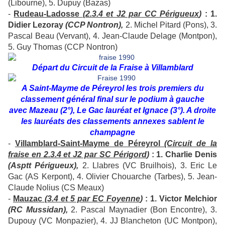
(Libourne), 5. Dupuy (Bazas)
-
Rudeau-Ladosse
(2.3.4 et J2 par CC Périgueux
)
: 1.
Didier Lezoray
(CCP Nontron),
2. Michel Pitard (Pons), 3.
Pascal Beau (Vervant), 4. Jean-Claude Delage (Montpon),
5. Guy Thomas (CCP Nontron)
Départ du Circuit de la Fraise à Villamblard
A Saint-Mayme de Péreyrol les trois premiers du
classement général final sur le podium à gauche
avec Mazeau (2°), Le Gac lauréat et Ignace (3°). A droite
les lauréats des classements annexes sablent le
champagne
-
Villamblard-
Saint
-Mayme de Péreyrol
(Circuit de la
fraise en 2.3.4 et J2 par SC Périgord
)
: 1. Charlie Denis
(Asptt Périgueux),
2. Llabres (VC Bruilhois), 3. Eric Le
Gac (AS Kerpont), 4. Olivier Chouarche (Tarbes), 5. Jean-
Claude Nolius (CS Meaux)
-
Mauzac
(3.4 et 5 par EC Foyenne
)
: 1. Victor Melchior
(RC Mussidan),
2. Pascal Maynadier (Bon Encontre), 3.
Dupouy (VC Monpazier), 4. JJ Blancheton (UC Montpon),