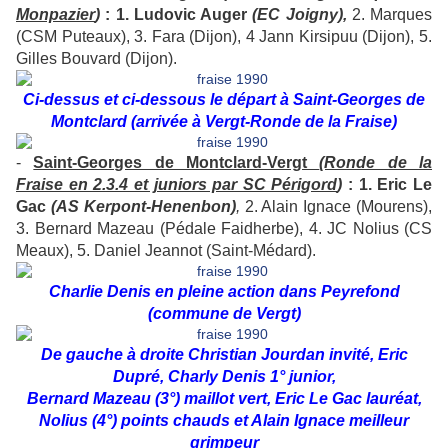
Monpazier
)
: 1. Ludovic Auger
(EC Joigny),
2. Marques
(CSM Puteaux), 3. Fara (Dijon), 4 Jann Kirsipuu (Dijon), 5.
Gilles Bouvard (Dijon).
Ci-dessus et ci-dessous le départ à Saint-Georges de
Montclard (arrivée à Vergt-Ronde de la Fraise)
-
Saint-Georges de Montclard-
Vergt
(Ronde de la
Fraise en 2.3.4 et juniors par SC Périgord
)
: 1. Eric Le
Gac
(AS Kerpont-Henenbon)
,
2. Alain Ignace (Mourens),
3. Bernard Mazeau (Pédale Faidherbe), 4. JC Nolius (CS
Meaux), 5. Daniel Jeannot (Saint-Médard).
Charlie Denis en pleine action dans Peyrefond
(commune de Vergt)
De gauche à droite Christian Jourdan invité, Eric
Dupré, Charly Denis 1° junior,
Bernard Mazeau (3°) maillot vert, Eric Le Gac lauréat,
Nolius (4°) points chauds et Alain Ignace meilleur
grimpeur