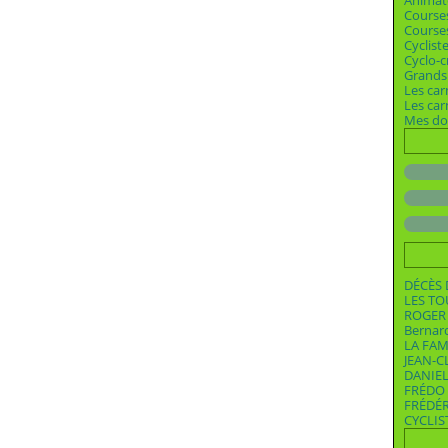
Animat
Course
Courses
Cyclist
Cyclo-c
Grands 
Les car
Les ca
Mes dos
DÉCÈS 
LES T
ROGER 
Bernar
LA FAM
JEAN-C
DANIEL
FRÉDO 
FRÉDÉ
CYCLIS