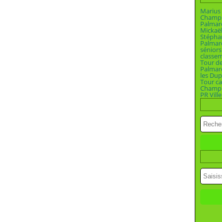
Marius 
Champio
Palmar
Mickaël
Stépha
Palmar
séniors
classe
Tour d
Palmar
les Dup
Tour ca
Champi
PR Vill