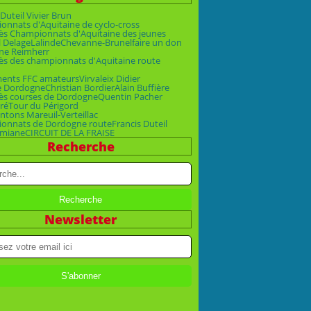
Duteil Vivier Brun
nnats d'Aquitaine de cyclo-cross
ès Championnats d'Aquitaine des jeunes
 Delage
Lalinde
Chevanne-Brunel
faire un don
ne Reimherr
ès des championnats d'Aquitaine route
ments FFC amateurs
Virvaleix Didier
e Dordogne
Christian Bordier
Alain Buffière
ès courses de Dordogne
Quentin Pacher
ré
Tour du Périgord
ntons Mareuil-Verteillac
onnats de Dordogne route
Francis Duteil
emiane
CIRCUIT DE LA FRAISE
Recherche
Newsletter