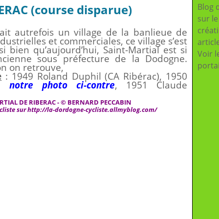
RAC (course disparue)
Blog 
sur l
créat
ait autrefois un village de la banlieue de
dustrielles et commerciales, ce village s’est
articl
si bien qu’aujourd’hui, Saint-Martial est si
Voir l
ancienne sous préfecture de la Dodogne.
porta
on on retrouve,
e
: 1949 Roland Duphil (CA Ribérac), 1950
c)
notre photo ci-contre
, 1951 Claude
RTIAL DE RIBERAC - © BERNARD PECCABIN
cliste sur
http://la-dordogne-cycliste.allmyblog.com/