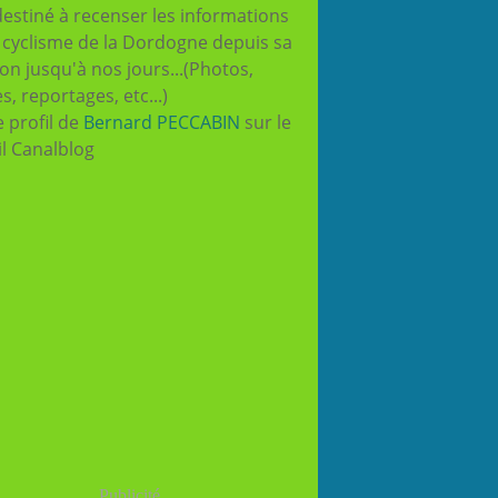
destiné à recenser les informations
e cyclisme de la Dordogne depuis sa
ion jusqu'à nos jours...(Photos,
es, reportages, etc...)
e profil de
Bernard PECCABIN
sur le
il Canalblog
Publicité