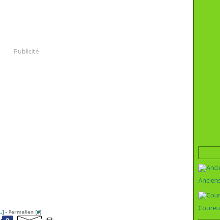
Publicité
Ancien
Coureu
…
]
- Permalien [
#
]