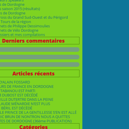
eurs Speakers
s de Dordogne
 saison 2015 (résultats)
es de Dordogne
ross du Grand Sud-Ouest et du Périgord
Tours de la région
nets de Philippe Dessimoulies
rnets de Vélo Dordogne
siers et mes compilations
Derniers commentaires
Articles récents
D’ALAIN FOSSARD
OURS DE FRANCE EN DORDOGNE
TABANOU EST PARTI
d DUBOST EST DÉCÉDÉ
ILLE DUTERTRE DANS LA PEINE
LAUDE MÉNARDIE N’EST PLUS
 BÉRIL EST DÉCÉDÉ
LE PRINCE DE LA GENTILLESSE S’EN EST ALLÉ
RIC BRUN DE NONTRON NOUS A QUITTES
TES DE DORDOGNE (36ème PUBLICATION)
Catégories