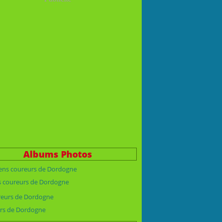
Albums Photos
s coureurs de Dordogne
rs de Dordogne