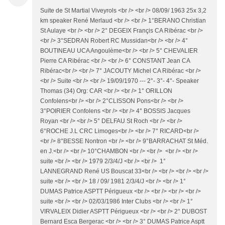
Suite de St Martial Viveyrols <br /> <br /> 08/09/ 1963 25x 3,2
km speaker René Merlaud <br /> <br /> 1°BERANO Christian
St Aulaye <br /> <br /> 2° DEGEIX Françis CA Ribérac <br />
<br /> 3°SEDRAN Robert RC Mussidan<br /> <br /> 4°
BOUTINEAU UCA Angoulème<br /> <br /> 5° CHEVALIER
Pierre CA Ribérac <br /> <br /> 6° CONSTANT Jean CA
Ribérac<br /> <br /> 7° JACOUTY Michel CA Ribérac <br />
<br /> Suite <br /> <br /> 19/09/1970 --- 2°- 3°- 4°- Speaker
Thomas (34) Org: CAR <br /> <br /> 1° ORILLON
Confolens<br /> <br /> 2°CLISSON Pons<br /> <br />
3°POIRIER Confolens <br /> <br /> 4° BOSSIS Jacques
Royan <br /> <br /> 5° DELFAU St Roch <br /> <br />
6°ROCHE J.L CRC Limoges<br /> <br /> 7° RICARD<br />
<br /> 8°BESSE Nontron <br /> <br /> 9°BARRACHAT St Méd.
en J.<br /> <br /> 10°CHAMBON <br /> <br /> <br /> <br />
suite <br /> <br /> 1979 2/3/4/J <br /> <br /> 1°
LANNEGRAND René US Bouscat 33<br /> <br /> <br /> <br />
suite <br /> <br /> 18 / 09/ 1981 2/3/4/J <br /> <br /> 1°
DUMAS Patrice ASPTT Périgueux <br /> <br /> <br /> <br />
suite <br /> <br /> 02/03/1986 Inter Clubs <br /> <br /> 1°
VIRVALEIX Didier ASPTT Périgueux <br /> <br /> 2° DUBOST
Bernard Esca Bergerac <br /> <br /> 3° DUMAS Patrice Asptt