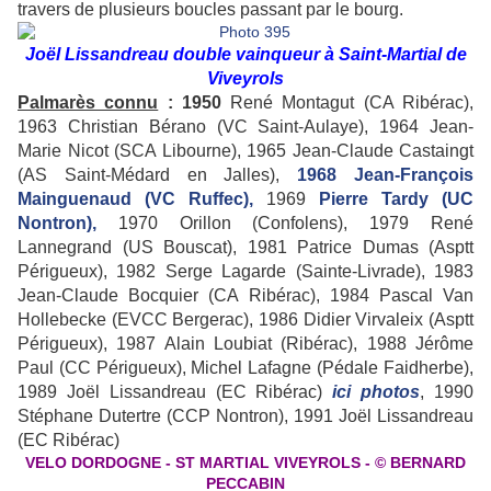
travers de plusieurs boucles passant par le bourg.
Joël Lissandreau double vainqueur à Saint-Martial de
Viveyrols
Palmarès connu
: 1950
René Montagut (CA Ribérac),
1963 Christian Bérano (VC Saint-Aulaye), 1964 Jean-
Marie Nicot (SCA Libourne), 1965 Jean-Claude Castaingt
(AS Saint-Médard en Jalles),
1968 Jean-François
Mainguenaud (VC Ruffec),
1969
Pierre Tardy (UC
Nontron),
1970 Orillon (Confolens), 1979 René
Lannegrand (US Bouscat), 1981 Patrice Dumas (Asptt
Périgueux), 1982 Serge Lagarde (Sainte-Livrade), 1983
Jean-Claude Bocquier (CA Ribérac), 1984 Pascal Van
Hollebecke (EVCC Bergerac), 1986 Didier Virvaleix (Asptt
Périgueux), 1987 Alain Loubiat (Ribérac), 1988 Jérôme
Paul (CC Périgueux), Michel Lafagne (Pédale Faidherbe),
1989 Joël Lissandreau (EC Ribérac)
ici photos
, 1990
Stéphane Dutertre (CCP Nontron), 1991 Joël Lissandreau
(EC Ribérac)
VELO DORDOGNE - ST MARTIAL VIVEYROLS - © BERNARD
PECCABIN