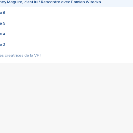
bey Maguire, c'est lui ! Rencontre avec Damien Witecka
e 6
e 5
e 4
e 3
s créatrices de la VF !
e 2
e 1
e Mektoub My Love arrive enfin ! Rencontre avec Shaïn Boumedine et Sal
i : après Toni en famille
elle réalise le bouleversant Dites lui que je l'aime
ais ! Rencontre autour de Vie privée de Rebecca Zlotowski
 de Marguerite, Grave... Rencontre avec Ella Rumpf