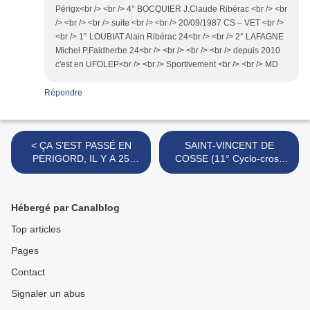
Périgx<br /> <br /> 4° BOCQUIER J.Claude Ribérac <br /> <br
/> <br /> <br /> suite <br /> <br /> 20/09/1987 CS – VET <br />
<br /> 1° LOUBIAT Alain Ribérac 24<br /> <br /> 2° LAFAGNE
Michel P.Faidherbe 24<br /> <br /> <br /> <br /> depuis 2010
c'est en UFOLEP<br /> <br /> Sportivement <br /> <br /> MD
Répondre
< ÇA S’EST PASSÉ EN
SAINT-VINCENT DE
PERIGORD, IL Y A 25
COSSE (11° Cyclo-cross
ANS...semaine du 11 au 17
international) >
Janv. 1991
Hébergé par Canalblog
Top articles
Pages
Contact
Signaler un abus