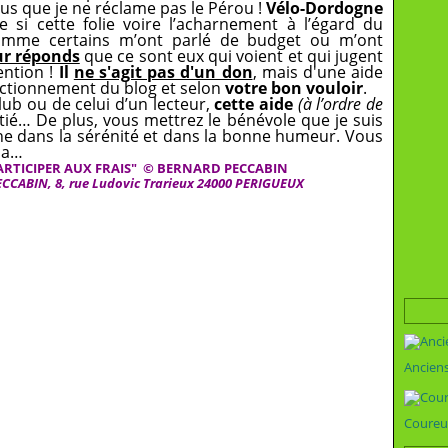
plus que je ne réclame pas le Pérou !
Vélo-Dordogne
 si cette folie voire l’acharnement à l’égard du
comme certains m’ont parlé de budget ou m’ont
eur réponds
que ce sont eux qui voient et qui jugent
ention !
Il
ne s'agit pas d'un don
, mais d'une aide
nctionnement du blog et selon
votre bon vouloir
.
 club ou de celui d’un lecteur,
cette aide
(à l’ordre de
tié… De plus, vous mettrez le bénévole que je suis
he dans la sérénité et dans la bonne humeur. Vous
 ça…
ARTICIPER AUX FRAIS" © BERNARD PECCABIN
ECCABIN, 8, rue Ludovic Trarieux 24000 PERIGUEUX
Ancien
Coureu