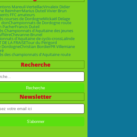
ntons Mareuil-Verteillac
Virvaleix Didier
ne Reimherr
Marius Duteil Vivier Brun
ments FFC amateurs
ès courses de Dordogne
Mickaël Delage
n don
Championnats de Dordogne route
n Pacher
Francis Duteil
ès Championnats d'Aquitaine des jeunes
uffière
Chevanne-Brunel
nnats d'Aquitaine de cyclo-cross
Lalinde
T DE LA FRAISE
Tour du Périgord
e Dordogne
Christian Bordier
PR Villemiane
ré
ès des championnats d'Aquitaine route
Recherche
Newsletter