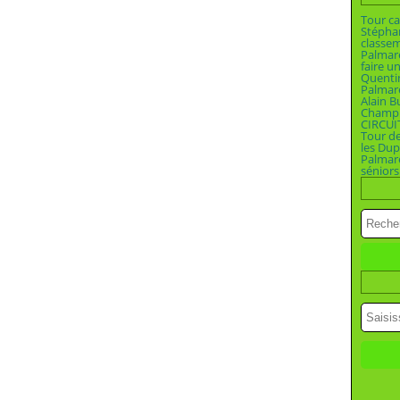
Tour ca
Stépha
classe
Palmar
faire u
Quenti
Palmar
Alain B
Champio
CIRCUI
Tour d
les Dup
Palmar
séniors