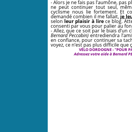
- Alors je ne fais pas l’aumône, pas 
ne peut continuer tout seul, même
cyclisme nous lie fortement. Et 
demandé combien il me fallait,
je l
selon
leur plaisir à lire
ce blog.
Att
consenti par vous pour palier au fo
- Allez, que ce soit par le biais d’un
Bernard Peccabin)
entrediendra l’ami
en confiance, pour continuer sa tac
voyez, ce n’est pas plus difficile que
VÉLO DORDOGNE - "POUR P
Adressez votre aide à Bernard P