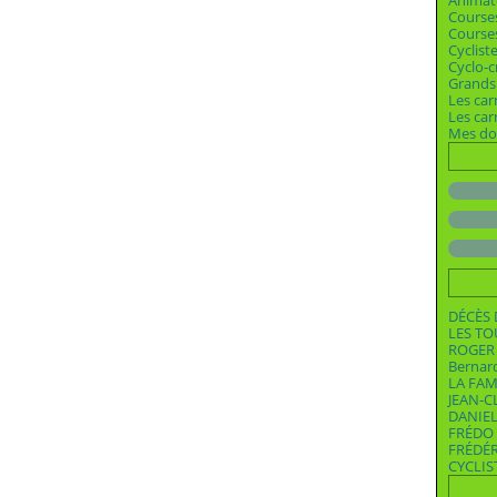
Animat
Course
Courses
Cyclist
Cyclo-c
Grands 
Les car
Les ca
Mes dos
DÉCÈS 
LES T
ROGER 
Bernar
LA FAM
JEAN-C
DANIEL
FRÉDO 
FRÉDÉ
CYCLIS