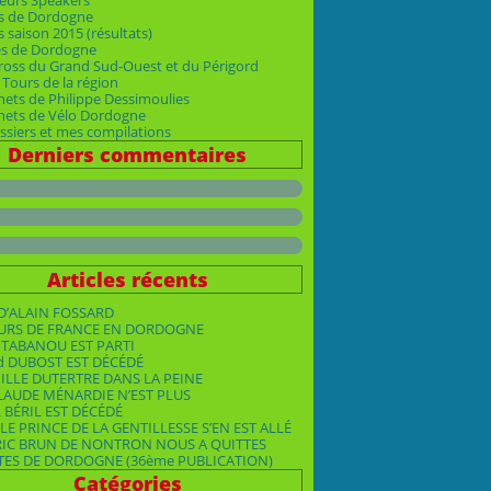
eurs Speakers
s de Dordogne
 saison 2015 (résultats)
es de Dordogne
ross du Grand Sud-Ouest et du Périgord
Tours de la région
nets de Philippe Dessimoulies
rnets de Vélo Dordogne
siers et mes compilations
Derniers commentaires
Articles récents
D’ALAIN FOSSARD
OURS DE FRANCE EN DORDOGNE
TABANOU EST PARTI
d DUBOST EST DÉCÉDÉ
ILLE DUTERTRE DANS LA PEINE
LAUDE MÉNARDIE N’EST PLUS
 BÉRIL EST DÉCÉDÉ
LE PRINCE DE LA GENTILLESSE S’EN EST ALLÉ
RIC BRUN DE NONTRON NOUS A QUITTES
TES DE DORDOGNE (36ème PUBLICATION)
Catégories