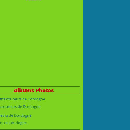
Albums Photos
s coureurs de Dordogne
rs de Dordogne