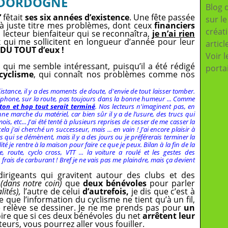
 DORDOGNE
Blog 
"
fêtait
ses six années d’existence
. Une fête passée
sur l
 à juste titre mes problèmes, dont ceux
financiers
créat
n lecteur bienfaiteur qui se reconnaîtra,
je n’ai rien
 qui me sollicitent en longueur d’année pour leur
articl
DU TOUT d’eux !
Voir l
e
qui me semble intéressant, puisqu’il a été rédigé
porta
cyclisme
, qui connaît nos problèmes comme nos
distance, il y a des moments de doute, d'envie de tout laisser tomber.
éléphone, sur la route, pas toujours dans la bonne humeur ... Comme
ton et hop tout serait terminé
. Nos lecteurs n'imaginent pas, en
e marche du matériel, car bien sûr il y a de l’usure, des trucs qui
ois, etc... J'ai été tenté à plusieurs reprises de cesser de me casser la
la j'ai cherché un successeur, mais ... en vain ! J'ai encore plaisir à
s qui se démènent, mais il y a des jours ou je préférerais terminer la
é je rentre à la maison pour faire ce que je peux. Bilan à la fin de la
, route, cyclo cross, VTT ... la voiture a roulé et les gestes des
frais de carburant ! Bref je ne vais pas me plaindre, mais ça devient
rigeants qui gravitent autour des clubs et des
e
(dans notre coin)
que
deux bénévoles
pour parler
lités),
l’autre de celui
d’autrefois,
je dis que c’est à
e que l’information du cyclisme ne tient qu’à un fil,
 relève se dessiner. Je ne me prends pas pour
un
roire que si ces deux bénévoles du net
arrêtent leur
eurs, vous pourrez aller vous fouiller.