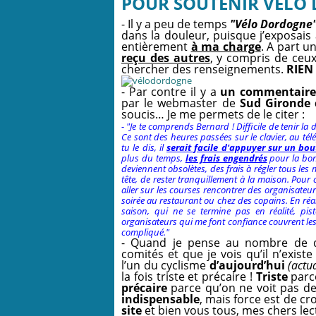
POUR SOUTENIR VELO
- Il y a peu de temps
"Vélo Dordogne
dans la douleur, puisque j’exposais
entièrement
à ma charge
. A part u
reçu des autres
, y compris de ceux
chercher des renseignements.
RIEN 
- Par contre il y a
un commentair
par le webmaster de
Sud Gironde
soucis… Je me permets de le citer :
-
"
Je te comprends Bernard ! Difficile de tenir la 
Ce sont des heures passées sur le clavier, au t
tu le dis, il
serait facile d'appuyer sur un bou
plus du temps,
les frais engendrés
pour la bonn
deviennent obsolètes, des frais à régler tous les m
tête, de rester tranquillement à la maison. Pour ce
aller sur les courses rencontrer des organisateur
soirée au restaurant ou chez des copains. En réalit
saison, qui ne se termine pas en réalité, piste
organisateurs qui me font confiance couvrent les 
compliqué.
"
- Quand je pense au nombre de di
comités et que je vois qu’il n’exist
l’un du cyclisme
d’aujourd’hui
(actua
la fois triste et précaire !
Triste
parc
précaire
parce qu’on ne voit pas de
indispensable
, mais force est de c
site
et bien vous tous, mes chers lect