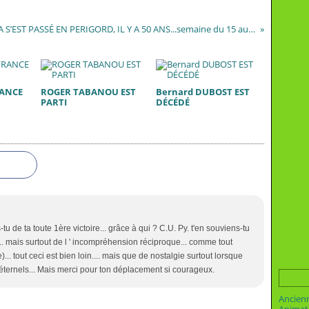
ÇA S’EST PASSÉ EN PERIGORD, IL Y A 50 ANS...semaine du 15 au 21 février 1966
RANCE
ROGER TABANOU EST
Bernard DUBOST EST
PARTI
DÉCÉDÉ
e ta toute 1ère victoire... grâce à qui ? C.U. Py. t'en souviens-tu
... mais surtout de l ' incompréhension réciproque... comme tout
)... tout ceci est bien loin.... mais que de nostalgie surtout lorsque
s éternels... Mais merci pour ton déplacement si courageux.
Ancien