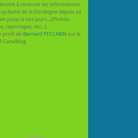
destiné à recenser les informations
e cyclisme de la Dordogne depuis sa
ion jusqu'à nos jours...(Photos,
es, reportages, etc...)
e profil de
Bernard PECCABIN
sur le
il Canalblog
Publicité