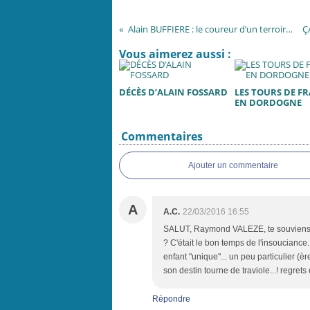
Alain BUFFIERE : le coureur d’un terroir (2° partie)
Vous aimerez aussi :
DÉCÈS D’ALAIN FOSSARD
LES TOURS DE F
EN DORDOGNE
Commentaires
Ajouter un commentaire
A
A.C.
22/03/2016 16:55
SALUT, Raymond VALEZE, te souviens-tu d
? C'était le bon temps de l'insouciance
enfant "unique"... un peu particulier (ère
son destin tourne de traviole...! regret
Répondre