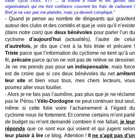
route, cyclo cross, VTT ... la voiture a roulé et les gestes des
organisateurs qui me font confiance couvrent les frais de carburant !
Bref je ne vais pas me plaindre, mais ça devient compliqué.
"
- Quand je pense au nombre de dirigeants qui gravitent
autour des clubs et des comités et que je vois qu’il n’existe
(dans notre coin)
que
deux bénévoles
pour parler l’un du
cyclisme
d’aujourd’hui
(actualités),
l’autre de celui
d’autrefois,
je dis que c’est à la fois triste et précaire !
Triste
parce que l’information du cyclisme ne tient qu’à un
fil,
précaire
parce qu’on ne voit pas de relève se dessiner.
Je ne me prends pas pour
un indispensable
, mais force
est de croire que si ces deux bénévoles du net
arrêtent
leur site
et bien vous tous, mes chers lecteurs, vous
pourrez aller vous fouiller.
- Alors je ne fais pas l’aumône, pas plus que je ne réclame
pas le Pérou !
Vélo-Dordogne
ne peut continuer tout seul,
même si cette folie voire l’acharnement à l’égard du
cyclisme nous lie fortement. Et comme certains m’ont parlé
de budget ou m’ont demandé combien il me fallait,
je leur
réponds
que ce sont eux qui voient et qui jugent selon
leur plaisir à lire
ce blog.
Attention !
Il
ne s'agit pas d'un