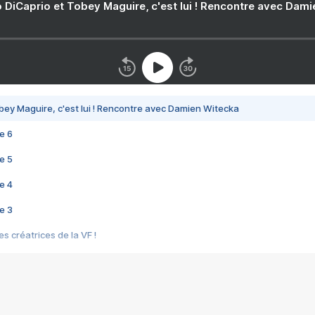
 DiCaprio et Tobey Maguire, c'est lui ! Rencontre avec Dam
bey Maguire, c'est lui ! Rencontre avec Damien Witecka
e 6
e 5
e 4
e 3
s créatrices de la VF !
e 2
e 1
e Mektoub My Love arrive enfin ! Rencontre avec Shaïn Boumedine et Sal