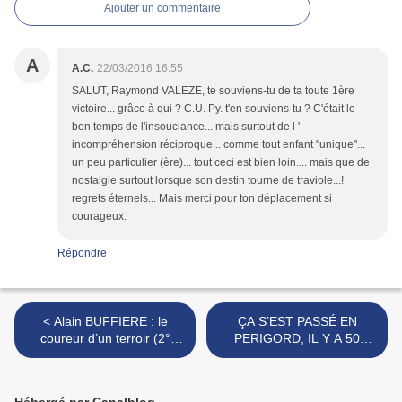
Ajouter un commentaire
A
A.C.
22/03/2016 16:55
SALUT, Raymond VALEZE, te souviens-tu de ta toute 1ère
victoire... grâce à qui ? C.U. Py. t'en souviens-tu ? C'était le
bon temps de l'insouciance... mais surtout de l '
incompréhension réciproque... comme tout enfant "unique"...
un peu particulier (ère)... tout ceci est bien loin.... mais que de
nostalgie surtout lorsque son destin tourne de traviole...!
regrets éternels... Mais merci pour ton déplacement si
courageux.
Répondre
< Alain BUFFIERE : le
ÇA S’EST PASSÉ EN
coureur d’un terroir (2°
PERIGORD, IL Y A 50
partie)
ANS...semaine du 15 au 21
février 1966 >