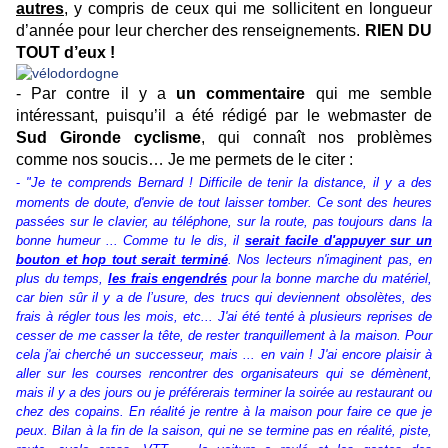
autres
, y compris de ceux qui me sollicitent en longueur
d’année pour leur chercher des renseignements.
RIEN DU
TOUT d’eux !
- Par contre il y a
un commentaire
qui me semble
intéressant, puisqu’il a été rédigé par le webmaster de
Sud Gironde
cyclisme
, qui connaît nos problèmes
comme nos soucis… Je me permets de le citer :
-
"
Je te comprends Bernard ! Difficile de tenir la distance, il y a des
moments de doute, d'envie de tout laisser tomber. Ce sont des heures
passées sur le clavier, au téléphone, sur la route, pas toujours dans la
bonne humeur ... Comme tu le dis, il
serait facile d'appuyer sur un
bouton et hop tout serait terminé
. Nos lecteurs n'imaginent pas, en
plus du temps,
les frais engendrés
pour la bonne marche du matériel,
car bien sûr il y a de l’usure, des trucs qui deviennent obsolètes, des
frais à régler tous les mois, etc... J'ai été tenté à plusieurs reprises de
cesser de me casser la tête, de rester tranquillement à la maison. Pour
cela j'ai cherché un successeur, mais ... en vain ! J'ai encore plaisir à
aller sur les courses rencontrer des organisateurs qui se démènent,
mais il y a des jours ou je préférerais terminer la soirée au restaurant ou
chez des copains. En réalité je rentre à la maison pour faire ce que je
peux. Bilan à la fin de la saison, qui ne se termine pas en réalité, piste,