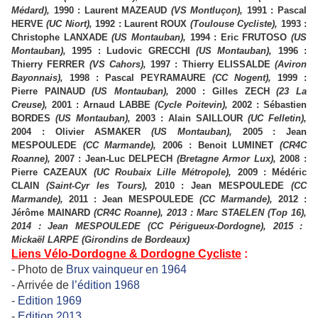
Médard),
1990 : Laurent MAZEAUD
(VS Montluçon),
1991 : Pascal
HERVE
(UC Niort),
1992 : Laurent ROUX
(Toulouse Cycliste),
1993 :
Christophe LANXADE
(US Montauban),
1994 : Eric FRUTOSO
(US
Montauban),
1995 : Ludovic GRECCHI
(US Montauban),
1996 :
Thierry FERRER
(VS Cahors),
1997 : Thierry ELISSALDE
(Aviron
Bayonnais),
1998 : Pascal PEYRAMAURE
(CC Nogent),
1999 :
Pierre PAINAUD
(US Montauban),
2000 : Gilles ZECH
(23 La
Creuse),
2001 : Arnaud LABBE
(Cycle Poitevin),
2002 : Sébastien
BORDES
(US Montauban),
2003 : Alain SAILLOUR
(UC Felletin),
2004 : Olivier ASMAKER
(US Montauban),
2005 : Jean
MESPOULEDE
(CC Marmande),
2006 : Benoit LUMINET
(CR4C
Roanne),
2007 : Jean-Luc DELPECH
(Bretagne Armor Lux),
2008 :
Pierre CAZEAUX
(UC Roubaix Lille Métropole),
2009 : Médéric
CLAIN
(Saint-Cyr les Tours),
2010 : Jean MESPOULEDE
(CC
Marmande),
2011 : Jean MESPOULEDE
(CC Marmande),
2012 :
Jérôme MAINARD
(CR4C Roanne),
2013 : Marc STAELEN (Top 16),
2014 : Jean MESPOULEDE (CC Périgueux-Dordogne),
2015 :
Mickaël LARPE (Girondins de Bordeaux)
Liens Vélo-Dordogne & Dordogne Cycliste
:
- Photo de
Brux vainqueur en 1964
- Arrivée de
l’édition 1968
-
Edition 1969
-
Edition 2013