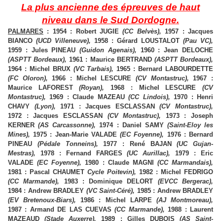
La plus ancienne des épreuves de haut
niveau dans le Sud Dordogne.
PALMARES
: 1954 : Robert JUGIE
(CC Belvès),
1957 : Jacques
BIANCO
(UCD Villeneuve),
1958 : Gérard LOUSTALOT
(Pau VC),
1959 : Jules PINEAU
(Guidon Agenais)
,
1960 : Jean DELOCHE
(ASPTT Bordeaux),
1961 : Maurice BERTRAND
(ASPTT Bordeaux),
1964 : Michel BRUX
(VC Tarbais),
1965 : Bernard LABOURDETTE
(FC Oloron),
1966 : Michel LESCURE
(CV Montastruc),
1967 :
Maurice LAFOREST
(Royan),
1968 : Michel LESCURE
(CV
Montastruc),
1969 : Claude MAZEAU
(CC Lindois),
1970 : Henri
CHAVY
(Lyon),
1971 : Jacques ESCLASSAN
(CV Montastruc),
1972 : Jacques ESCLASSAN
(CV Montastruc),
1973 : Joseph
KERNER
(AS Carcassonne),
1974 : Daniel SAMY
(Saint-Eloy les
Mines),
1975 : Jean-Marie VALADE
(EC Foyenne),
1976 : Bernard
PINEAU
(Pédale Tonneins),
1977 : René BAJAN
(UC Gujan-
Mestras),
1978 : Fernand FARGES
(UC Aurillac),
1979 : Eric
VALADE
(EC Foyenne),
1980 : Claude MAGNI
(CC Marmandais),
1981 : Pascal CHAUMET
Cycle Poitevin),
1982 : Michel FEDRIGO
(CC Marmande),
1983 : Dominique DELORT
(EVCC Bergerac),
1984 : Andrew BRADLEY
(VC Saint-Céré),
1985 : Andrew BRADLEY
(EV Bretenoux-Biars),
1986 : Michel LARPE
(AJ Montmoreau),
1987 : Armand DE LAS CUEVAS
(CC Marmande),
1988 : Laurent
MAZEAUD
(Stade Auxerre),
1989 : Gilles DUBOIS
(AS Saint-