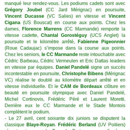
manqué leur rendez-vous. Les podiums cadets sont avec
Grégory Joubel
(CC Jard Mérignac) en poursuite,
Vincent Ducasse
(VC Salies) en vitesse et
Vincent
Cigana
(US Bouscat) en course aux points. Chez les
dames,
Florence Marrens
(CC Marmande) remporte la
vitesse cadette,
Chantal Gorostéguy
(UCS Anglet) la
poursuite et le kilomètre arrêté,
Fabienne Pigeonnier
(Roue Cadaujac) s’impose dans la course aux points.
Chez les seniors,
le CC Marmande
reste intouchable avec
Cédric Barbeau, Cédric Vermeulen et Eric Dattas leaders
en vitesse par équipes.
Daniel Pandelé
signe un succès
incontestable en poursuite,
Christophe Bibens
(Mérignac
VC) réalise le doublé au kilomètre départ arrêté et en
vitesse individuelle. Et le
CAM de Bordeaux
clôture en
beauté en poursuite olympique avec Daniel Pandelé,
Michel Cortinovis, Frédéric Péré et Laurent Moretti.
Derrière eux le CC Marmande et le Stade Montois
complètent le podium.
- Le 27 avril, cent soixante dix juniors se disputent la
classique
Blaye-Royan
.
Frédéric Berland
(UV Poitiers)