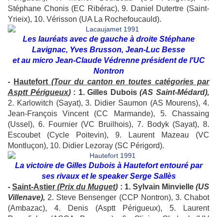
Stéphane Chonis (EC Ribérac), 9. Daniel Dutertre (Saint-
Yrieix), 10. Vérisson (UA La Rochefoucauld).
Les lauréats avec de gauche à droite Stéphane
Lavignac, Yves Brusson, Jean-Luc Besse
et au micro Jean-Claude Védrenne président de l'UC
Nontron
-
Hautefort
(Tour du canton en toutes catégories par
Asptt Périgueux
)
: 1. Gilles Dubois
(AS Saint-Médard),
2. Karlowitch (Sayat), 3. Didier Saumon (AS Mourens), 4.
Jean-François Vincent (CC Marmande), 5. Chassaing
(Ussel), 6. Fournier (VC Bruilhois), 7. Bodyk (Sayat), 8.
Escoubet (Cycle Poitevin), 9. Laurent Mazeau (VC
Montluçon), 10. Didier Lezoray (SC Périgord).
La victoire de Gilles Dubois à Hautefort entouré par
ses rivaux et le speaker Serge Sallès
-
Saint-Astier
(Prix du Muguet
)
: 1.
Sylvain Minvielle
(US
Villenave),
2. Steve Bensenger (CCP Nontron), 3. Chabot
(Ambazac), 4. Denis (Asptt Périgueux), 5. Laurent