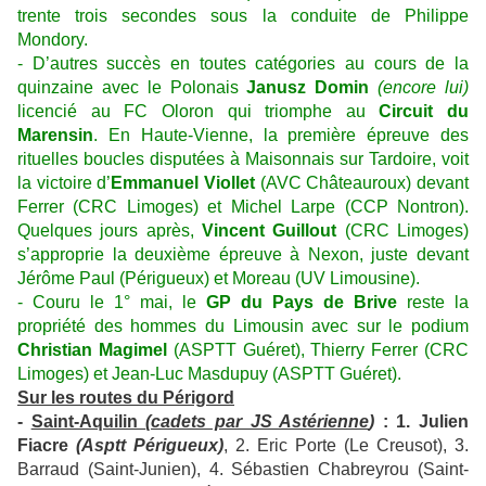
trente trois secondes sous la conduite de Philippe
Mondory.
- D’autres succès en toutes catégories au cours de la
quinzaine avec le Polonais
Janusz Domin
(encore lui)
licencié au FC Oloron qui triomphe au
Circuit du
Marensin
. En Haute-Vienne, la première épreuve des
rituelles boucles disputées à Maisonnais sur Tardoire, voit
la victoire d’
Emmanuel Viollet
(AVC Châteauroux) devant
Ferrer (CRC Limoges) et Michel Larpe (CCP Nontron).
Quelques jours après,
Vincent Guillout
(CRC Limoges)
s’approprie la deuxième épreuve à Nexon, juste devant
Jérôme Paul (Périgueux) et Moreau (UV Limousine).
- Couru le 1° mai, le
GP du Pays de Brive
reste la
propriété des hommes du Limousin avec sur le podium
Christian Magimel
(ASPTT Guéret), Thierry Ferrer (CRC
Limoges) et Jean-Luc Masdupuy (ASPTT Guéret).
Sur les routes du Périgord
-
Saint-Aquilin
(cadets par JS Astérienne
)
: 1. Julien
Fiacre
(Asptt Périgueux)
, 2. Eric Porte (Le Creusot), 3.
Barraud (Saint-Junien), 4. Sébastien Chabreyrou (Saint-