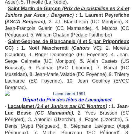
Astier), 5. Thivolle (La Réole).
-
Saint-Martin de Gurçon
(Prix de la cristalline en 3.4 et
Juniors par Asca ; Bergerac)
: 1. Laurent Peyrefiche
(ASCA Bergerac),
2. JJ. Blancheton (UC Montpon), 3.
Jean-François Guérin (CC Marmande), 4. Marcos (CC
Périgueux), 5. William Chatain (Pédale Faidherbe)
-
Saint-Georges de Blancaneix (4 et 5 par Prigonrieux
GC)
:
1. Noël Mascheretti
(Cahors VC),
2. Moreau
(Caudrot), 3. Roger Doumenge (EC Foyenne), 4. Jean-
Serge Calmette (UC Montpon), 5. Alain Castets (US
Bouscat), 6. Paulhac (AVC Libourne), 7. Barrat (RC
Mussidan), 8. Jean-Marie Valade (EC Foyenne), 9. Thierry
Lachartre (EC Foyenne), 10. Jean Geoffroy (EVCC
Bergerac).
Départ du Prix des fêtes de Lacaujamet
-
Lacaujamet
(3.4 et Juniors par UC Nontron
)
: 1. Jean-
Luc Besse
(CC Marmande),
2. Yves Brusson (SC
Périgord), 3. Antoniol (Uzerche), 4. Fages (Uzerche), 5.
Denis (Asptt Périgueux), 6. Stéphane Lavignac (Asptt
Périgueux), 7. Michel Bourzeau (SC Périgord), 8.