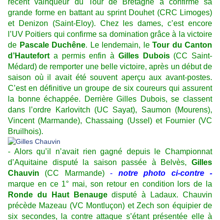
récent vainqueur du Tour de Bretagne a confirmé sa
grande forme en battant au sprint Douhet (CRC Limoges)
et Denizon (Saint-Eloy). Chez les dames, c’est encore
l’UV Poitiers qui confirme sa domination grâce à la victoire
de
Pascale Duchêne
. Le lendemain, le
Tour du Canton
d’Hautefort
a permis enfin à
Gilles Dubois
(CC Saint-
Médard) de remporter une belle victoire, après un début de
saison où il avait été souvent aperçu aux avant-postes.
C’est en définitive un groupe de six coureurs qui assurent
la bonne échappée. Derrière Gilles Dubois, se classent
dans l’ordre Karlovitch (UC Sayat), Saumon (Mourens),
Vincent (Marmande), Chassaing (Ussel) et Fournier (VC
Bruilhois).
- Alors qu’il n’avait rien gagné depuis le Championnat
d’Aquitaine disputé la saison passée à Belvès,
Gilles
Chauvin
(CC Marmande)
-
notre photo ci-contre -
marque en ce 1° mai, son retour en condition lors de la
Ronde du Haut Benauge
disputé à Ladaux. Chauvin
précède Mazeau (VC Montluçon) et Zech son équipier de
six secondes, la contre attaque s’étant présentée elle à