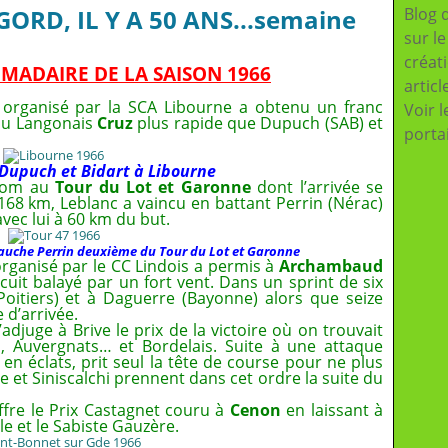
GORD, IL Y A 50 ANS...semaine
Blog 
sur l
créat
MADAIRE DE LA SAISON 1966
articl
organisé par la SCA Libourne a obtenu un franc
Voir l
 du Langonais
Cruz
plus rapide que Dupuch (SAB) et
porta
Dupuch et Bidart à Libourne
 nom au
Tour du Lot et Garonne
dont l’arrivée se
168 km, Leblanc a vaincu en battant Perrin (Nérac)
vec lui à 60 km du but.
gauche Perrin deuxième du Tour du Lot et Garonne
rganisé par le CC Lindois a permis à
Archambaud
rcuit balayé par un fort vent. Dans un sprint de six
(Poitiers) et à Daguerre (Bayonne) alors que seize
 d’arrivée.
’adjuge à Brive le prix de la victoire où on trouvait
s, Auvergnats… et Bordelais. Suite à une attaque
 en éclats, prit seul la tête de course pour ne plus
re et Siniscalchi prennent dans cet ordre la suite du
ffre le Prix Castagnet couru à
Cenon
en laissant à
e et le Sabiste Gauzère.