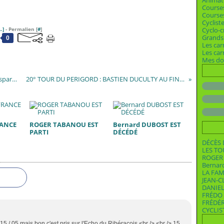
Animat
Course
Courses
Cyclist
…
]
- Permalien [
#
]
Cyclo-c
Grands 
0
Les car
Les ca
Mes dos
NANTHEUIL AURIAC DE BOURZAC (course disparue)
20° TOUR DU PERIGORD : BASTIEN DUCULTY AU FINAL
RANCE
ROGER TABANOU EST
Bernard DUBOST EST
PARTI
DÉCÉDÉ
DÉCÈS 
LES T
ROGER 
Bernar
LA FAM
JEAN-C
DANIEL
FRÉDO 
FRÉDÉ
CYCLIS
15 / 05 mais bon c'est pris sur l'Echo du Ribéracois <br /> <br /> 15