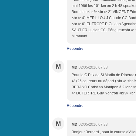
mai 1966 les 101 km en 2 h 48 speaker
Bordelais<br /> <br /> 2° VINCENT E
<br /> 4° MERILLOU J.Claude CC Borde
<br /> 6° EUTROPE P. Guidon Agenais<
SAUTIER Lucien CC. Périgueux<br /> <b
Miramont
Répondre
M
MD
02/05/2016 07:38
Pour le G Prix de St Martin de Ribérac 
4° (25 coureurs au départ ) <br /> <br 
BERANO Christian Montpon à 2 long<br 
4° DUTERTRE Guy Nontron <br /> <br 
Répondre
M
MD
02/05/2016 07:33
Bonjour Bernard , pour la course d'Allem