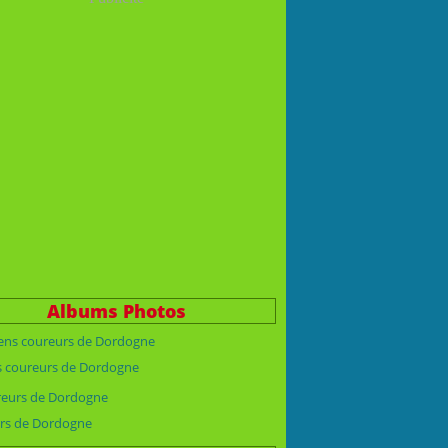
Albums Photos
s coureurs de Dordogne
rs de Dordogne