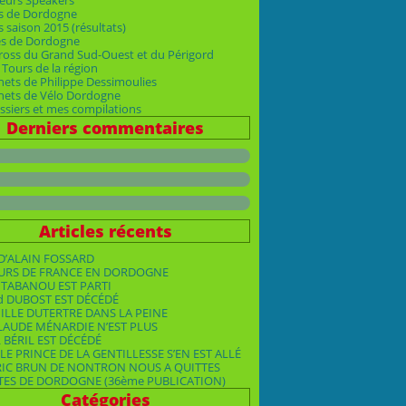
eurs Speakers
s de Dordogne
 saison 2015 (résultats)
es de Dordogne
ross du Grand Sud-Ouest et du Périgord
Tours de la région
nets de Philippe Dessimoulies
rnets de Vélo Dordogne
siers et mes compilations
Derniers commentaires
Articles récents
D’ALAIN FOSSARD
OURS DE FRANCE EN DORDOGNE
TABANOU EST PARTI
d DUBOST EST DÉCÉDÉ
ILLE DUTERTRE DANS LA PEINE
LAUDE MÉNARDIE N’EST PLUS
 BÉRIL EST DÉCÉDÉ
LE PRINCE DE LA GENTILLESSE S’EN EST ALLÉ
RIC BRUN DE NONTRON NOUS A QUITTES
TES DE DORDOGNE (36ème PUBLICATION)
Catégories