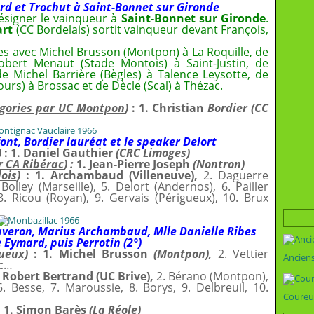
rd et Trochut à Saint-Bonnet sur Gironde
 désigner le vainqueur à
Saint-Bonnet sur Gironde
.
art
(CC Bordelais) sortit vainqueur devant François,
es avec Michel Brusson (Montpon) à La Roquille, de
bert Menaut (Stade Montois) à Saint-Justin, de
de Michel Barrière (Bègles) à Talence Leysotte, de
urs) à Brossac et de Dècle (Scal) à Thézac.
égories par UC Montpon
)
: 1. Christian
Bordier (CC
ont, Bordier lauréat et le speaker Delort
)
: 1. Daniel Gauthier
(CRC Limoges)
ar CA Ribérac
) :
1. Jean-Pierre Joseph
(Nontron)
ois
)
: 1. Archambaud (Villeneuve),
2. Daguerre
 Bolley (Marseille), 5. Delort (Andernos), 6. Pailler
8. Ricou (Royan), 9. Gervais (Périgueux), 10. Brux
averon, Marius Archambaud, Mlle Danielle Ribes
 Eymard, puis Perrotin (2°)
ueux)
: 1. Michel Brusson
(Montpon),
2. Vettier
Ancien
tc…
. Robert Bertrand (UC Brive),
2. Bérano (Montpon),
 6. Besse, 7. Maroussie, 8. Borys, 9. Delbreuil, 10.
Coureu
: 1. Simon Barès
(La Réole)