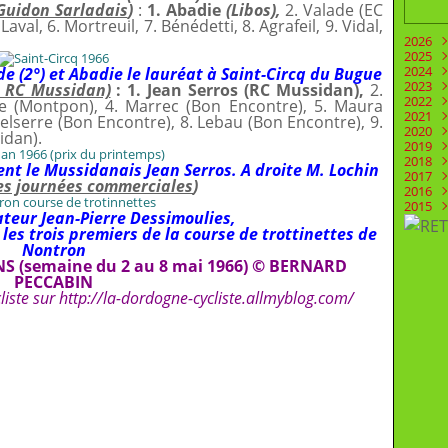
 Guidon Sarladais
)
:
1. Abadie
(Libos),
2. Valade (EC
aval, 6. Mortreuil, 7. Bénédetti, 8. Agrafeil, 9. Vidal,
2026
2025
Juill
2024
Juin
Déc
 (2°) et Abadie le lauréat à Saint-Circq du Bugue
2023
Mai
Nov
Déc
r RC Mussidan)
: 1. Jean Serros (RC Mussidan),
2.
2022
Févr
Oct
Nov
Déc
sse (Montpon), 4. Marrec (Bon Encontre), 5. Maura
2021
Aoû
Oct
Nov
Déc
Delserre (Bon Encontre), 8. Lebau (Bon Encontre), 9.
2020
Juill
Sep
Oct
Nov
Déc
idan).
2019
Juin
Aoû
Sep
Oct
Nov
Déc
2018
Mai
Mai
Aoû
Sep
Oct
Nov
Déc
ent le Mussidanais Jean Serros. A droite M. Lochin
2017
Avri
Mar
Juill
Aoû
Sep
Oct
Nov
Déc
des journées commerciales
)
2016
Mar
Févr
Juin
Juill
Aoû
Sep
Oct
Nov
Déc
2015
Févr
Janv
Mai
Juin
Juill
Aoû
Sep
Oct
Nov
Déc
teur Jean-Pierre Dessimoulies,
Janv
Avri
Mai
Juin
Juill
Aoû
Sep
Oct
Nov
Déc
les trois premiers de la course de trottinettes de
Mar
Avri
Mai
Juin
Juill
Aoû
Sep
Oct
Nov
Nontron
Févr
Mar
Avri
Mai
Juin
Juill
Aoû
Sep
Oct
NS (semaine du 2 au 8 mai 1966) © BERNARD
Janv
Févr
Mar
Avri
Mai
Juin
Juill
Aoû
Sep
PECCABIN
Janv
Févr
Mar
Avri
Mai
Juin
Juill
Aoû
liste sur
http://la-dordogne-cycliste.allmyblog.com/
Janv
Févr
Mar
Avri
Mai
Juin
Juill
Janv
Févr
Mar
Avri
Mai
Juin
Janv
Févr
Mar
Avri
Mai
Janv
Févr
Mar
Avri
Janv
Févr
Mar
Janv
Févr