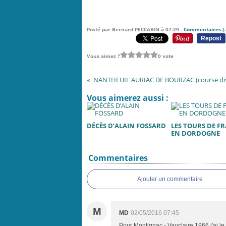
Posté par Bernard PECCABIN à 07:29 -
Commentaires [
Repost
Vous aimez ?
0 vote
Vous aimerez aussi :
DÉCÈS D’ALAIN FOSSARD
LES TOURS DE F
EN DORDOGNE
Commentaires
Ajouter un commentaire
M
MD
02/05/2016 07:45
Pour Montignac - Vauclaire 1966 j'ai le 