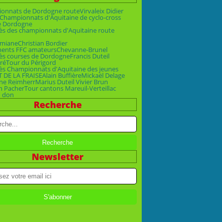
onnats de Dordogne route
Virvaleix Didier
Championnats d'Aquitaine de cyclo-cross
e Dordogne
ès des championnats d'Aquitaine route
emiane
Christian Bordier
ments FFC amateurs
Chevanne-Brunel
ès courses de Dordogne
Francis Duteil
ré
Tour du Périgord
ès Championnats d'Aquitaine des jeunes
T DE LA FRAISE
Alain Buffière
Mickaël Delage
ne Reimherr
Marius Duteil Vivier Brun
n Pacher
Tour cantons Mareuil-Verteillac
n don
Recherche
Newsletter