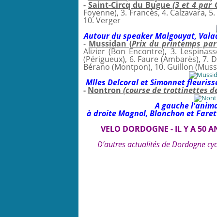
-
Saint-Circq du Bugue
(3 et 4 par
Foyenne), 3. Francès, 4. Calzavara, 5. L
10. Verger
Autour du speaker Malgouyat, Valade
-
Mussidan (
Prix du printemps pa
Alizier (Bon Encontre), 3. Lespina
(Périgueux), 6. Faure (Ambarès), 7. 
Bérano (Montpon), 10. Guillon (Muss
Mlles Delcoral et Simonnet fleuriss
-
Nontron
(course de trottinettes 
A gauche l'anima
à droite Magnol, Blanchon et Faret 
VELO DORDOGNE - IL Y A 50 A
D’autres actualités de Dordogne cyc