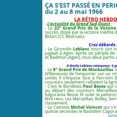
ÇA S’EST PASSÉ EN PERI
du 2 au 8 mai 1966
LA RÉTRO HEBDO
-
L’actualité du Grand Sud-Ouest
:
- Le
22° Grand Prix de la Victoire
succès, dopé par la victoire inédite
Bidart (CC Béarnais).
Cruz déborde 
- Le Girondin
Leblanc
inscrit son
jugeait à Agen. Après un périple de 
et Badmon (Agen), tous deux partis a
A droite Leblanc vainqueur, à 
- Le
8° Grand Prix de Monbazillac
o
(Villeneuve) de l’emporter sur un ci
unités il s’impose face à Perrotin 
coureurs seulement ralliaient la ligne
- C’est le Bordelais
Paul Besse
qui s
au départ des coureurs Marseillai
fulgurante Besse fit voler le peloton
être revu. Les Marseillais Bolley, Ser
classement.
- Le Camiste
Michel Vaincot
qui s’o
quinze secondes le Bastidien Caporal