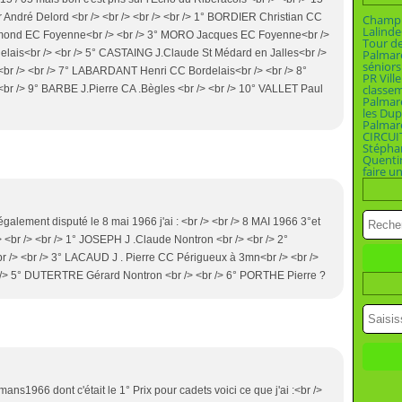
 André Delord <br /> <br /> <br /> <br /> 1° BORDIER Christian CC
Champi
Lalinde
dmond EC Foyenne<br /> <br /> 3° MORO Jacques EC Foyenne<br />
Tour d
lais<br /> <br /> 5° CASTAING J.Claude St Médard en Jalles<br />
Palmar
séniors
br /> <br /> 7° LABARDANT Henri CC Bordelais<br /> <br /> 8°
PR Vill
classe
r /> 9° BARBE J.Pierre CA .Bègles <br /> <br /> 10° VALLET Paul
Palmar
les Dup
Palmar
CIRCUI
Stépha
Quenti
faire u
également disputé le 8 mai 1966 j'ai : <br /> <br /> 8 MAI 1966 3°et
/> <br /> <br /> 1° JOSEPH J .Claude Nontron <br /> <br /> 2°
/> <br /> 3° LACAUD J . Pierre CC Périgueux à 3mn<br /> <br />
/> 5° DUTERTRE Gérard Nontron <br /> <br /> 6° PORTHE Pierre ?
ans1966 dont c'était le 1° Prix pour cadets voici ce que j'ai :<br />