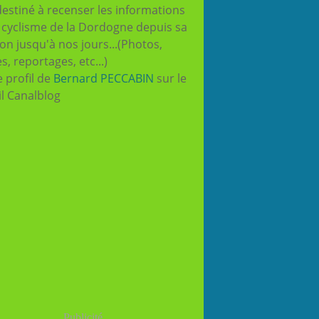
destiné à recenser les informations
e cyclisme de la Dordogne depuis sa
ion jusqu'à nos jours...(Photos,
es, reportages, etc...)
e profil de
Bernard PECCABIN
sur le
il Canalblog
Publicité