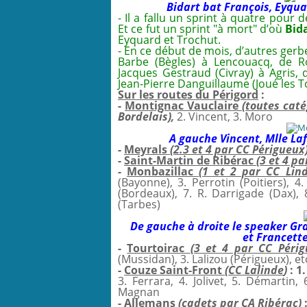
Bidart bat François, Eyqua
- Il a fallu un sprint à quatre pour
Et ce fut un sprint "à mort" d’où
Bid
Eyquard et Trochut.
- En ce début de mois, d’autres gerb
Barbe (Bègles) à Lencouacq, de Ro
Jacques Gestraud (Civray) à Agris, 
Jean-Pierre Danguillaume (Joué les To
Sur les routes du Périgord
:
-
Montignac Vauclaire
(toutes cat
Bordelais),
2. Vincent, 3. Moro
A gauche Vincent, Mlle Laf
-
Meyrals
(2.3 et 4 par CC Périgueux
-
Saint-Martin de Ribérac
(3 et 4 p
-
Monbazillac
(1 et 2 par CC Lind
(Bayonne), 3. Perrotin (Poitiers), 4.
(Bordeaux), 7. R. Darrigade (Dax), 
(Tarbes)
De gauche à droite le speaker Gr
et Francette
-
Tourtoirac
(3 et 4 par CC Périg
(Mussidan), 3. Lalizou (Périgueux), e
-
Couze Saint-Front
(CC Lalinde
)
: 1
3. Ferrara, 4. Jolivet, 5. Démartin,
Magnan
-
Allemans
(cadets par CA Ribérac
)