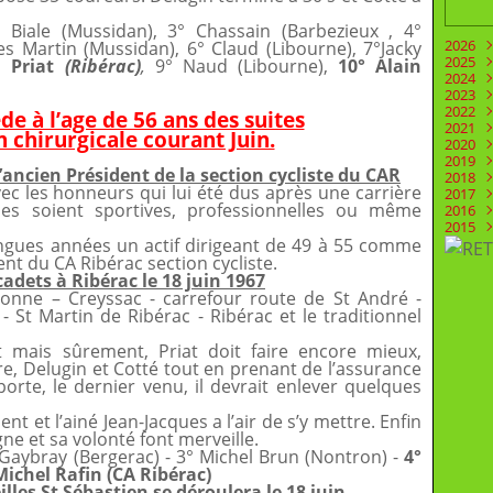
Biale (Mussidan), 3° Chassain (Barbezieux , 4°
2026
s Martin (Mussidan), 6° Claud (Libourne), 7°Jacky
2025
Juill
d Priat
(Ribérac)
,
9° Naud (Libourne),
10° Alain
2024
Juin
Déc
2023
Mai
Nov
Déc
2022
Févr
Oct
Nov
Déc
e à l’age de 56 ans des suites
2021
Aoû
Oct
Nov
Déc
 chirurgicale courant Juin.
2020
Juill
Sep
Oct
Nov
Déc
2019
Juin
Aoû
Sep
Oct
Nov
Déc
’ancien Président de la section cycliste du CAR
2018
Mai
Mai
Aoû
Sep
Oct
Nov
Déc
ec les honneurs qui lui été dus après une carrière
2017
Avri
Mar
Juill
Aoû
Sep
Oct
Nov
Déc
lles soient sportives, professionnelles ou même
2016
Mar
Févr
Juin
Juill
Aoû
Sep
Oct
Nov
Déc
2015
Févr
Janv
Mai
Juin
Juill
Aoû
Sep
Oct
Nov
Déc
ongues années un actif dirigeant de 49 à 55 comme
Janv
Avri
Mai
Juin
Juill
Aoû
Sep
Oct
Nov
Déc
Mar
Avri
Mai
Juin
Juill
Aoû
Sep
Oct
Nov
t du CA Ribérac section cycliste.
Févr
Mar
Avri
Mai
Juin
Juill
Aoû
Sep
Oct
 cadets à Ribérac le 18 juin 1967
Janv
Févr
Mar
Avri
Mai
Juin
Juill
Aoû
Sep
zonne – Creyssac - carrefour route de St André -
Janv
Févr
Mar
Avri
Mai
Juin
Juill
Aoû
 St Martin de Ribérac - Ribérac et le traditionnel
Janv
Févr
Mar
Avri
Mai
Juin
Juill
Janv
Févr
Mar
Avri
Mai
Juin
 mais sûrement, Priat doit faire encore mieux,
Janv
Févr
Mar
Avri
Mai
e, Delugin et Cotté tout en prenant de l’assurance
Janv
Févr
Mar
Avri
rte, le dernier venu, il devrait enlever quelques
Janv
Févr
Mar
Janv
Févr
ent et l’ainé Jean-Jacques a l’air de s’y mettre. Enfin
gne et sa volonté font merveille.
 Gaybray (Bergerac) - 3° Michel Brun (Nontron) -
4°
Michel Rafin (CA Ribérac)
lles St Sébastien se déroulera le 18 juin