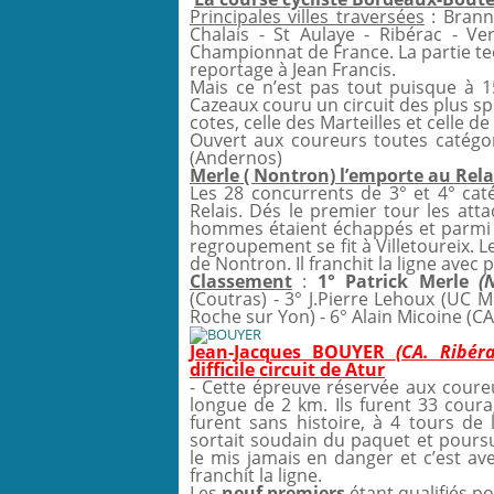
Principales villes traversées
: Branne
Chalais - St Aulaye - Ribérac - Ver
Championnat de France. La partie te
reportage à Jean Francis.
Mais ce n’est pas tout puisque à 
Cazeaux couru un circuit des plus sp
cotes, celle des Marteilles et celle de
Ouvert aux coureurs toutes catégo
(Andernos)
Merle ( Nontron) l’emporte au Relai
Les 28 concurrents de 3° et 4° ca
Relais. Dés le premier tour les att
hommes étaient échappés et parmi eu
regroupement se fit à Villetoureix. Le
de Nontron. Il franchit la ligne avec
Classement
:
1° Patrick Merle
(
(Coutras) - 3° J.Pierre Lehoux (UC M
Roche sur Yon) - 6° Alain Micoine (CA
Jean-Jacques BOUYER
(CA. Ribér
difficile circuit de Atur
- Cette épreuve réservée aux coureu
longue de 2 km. Ils furent 33 coura
furent sans histoire, à 4 tours de 
sortait soudain du paquet et poursui
le mis jamais en danger et c’est av
franchit la ligne.
Les
neuf premiers
étant qualifiés p