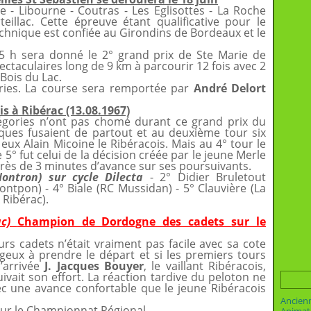
 - Libourne - Coutras - Les Eglisottes - La Roche
teillac. Cette épreuve étant qualificative pour le
chnique est confiée au Girondins de Bordeaux et le
15 h sera donné le 2° grand prix de Ste Marie de
ectaculaires long de 9 km à parcourir 12 fois avec 2
 Bois du Lac.
ries. La course sera remportée par
André Delort
s à Ribérac (13.08.1967)
tégories n’ont pas chomé durant ce grand prix du
aques fusaient de partout et au deuxième tour six
x Alain Micoine le Ribéracois. Mais au 4° tour le
 5° fut celui de la décision créée par le jeune Merle
 près de 3 minutes d’avance sur ses poursuivants.
Nontron) sur cycle Dilecta
- 2° Didier Bruletout
ontpon) - 4° Biale (RC Mussidan) - 5° Clauvière (La
 Ribérac).
ac)
Champion de Dordogne des cadets
sur le
rs cadets n’était vraiment pas facile avec sa cote
geux à prendre le départ et si les premiers tours
l’arrivée
J. Jacques Bouyer
, le vaillant Ribéracois,
vait son effort. La réaction tardive du peloton ne
ec une avance confortable que le jeune Ribéracois
Ancien
our le Championnat Régional.