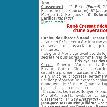
1mn.
Classement
:
1° Petit
(Fumel),
2° 
Berthomet (La Couronne), 5° Jacque
Mazeau (CC Périgueux),
8° Rolan
Barillot
(Ribérac)
René Crassat décèd
d’une opération
L’adieu de Ribérac à René Crassat l
- L’ancien Président a été inhumé av
au service des associations, qu’e
militaires.
- Ce grand Monsieur avait été de l
secrétaire puis après comme Présiden
Prix cycliste des
Circuit
: Ribérac - Vanxains - La Ri
Bussac - Gare de Siorac - La Garde -
circuit du prunier à parcourir 2 fois.
Alain Micoine progresse lentement
Barillot préparant un examen scolair
manquent de réussite. Quand à Lapo
places d’ici la fin de saison.
- En cadets, les frères Bouyer s’épaul
Michel Rafin est la révélation, sa har
Classement
:
1° Gay
(Bergerac)
- 2°
Jean-Jacques Bouyer (Ribérac) - 8° 
La course cycliste Bordeaux-Boutei