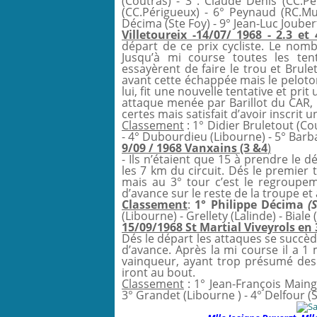
(Coutras) - 3°. Claude Denis (CC.P
(CC.Périgueux) - 6° Peynaud (RC.Mus
Décima (Ste Foy) - 9° Jean-Luc Joube
Villetoureix -14/07/ 1968 - 2.3 et 
départ de ce prix cycliste. Le nomb
Jusqu’à mi course toutes les ten
essayèrent de faire le trou et Brule
avant cette échappée mais le peloton
lui, fit une nouvelle tentative et pr
attaque menée par Barillot du CAR, B
certes mais satisfait d’avoir inscrit 
Classement
: 1° Didier Bruletout (Co
- 4° Dubourdieu (Libourne) - 5° Barba
9/09 / 1968 Vanxains (3 &4
)
- Ils n’étaient que 15 à prendre le 
les 7 km du circuit. Dés le premie
mais au 3° tour c’est le regroupem
d’avance sur le reste de la troupe et
Classement
:
1° Philippe Décima
(
(Libourne) - Grellety (Lalinde) - Biale
15/09/1968 St Martial Viveyrols en 
Dés le départ les attaques se succèd
d’avance. Après la mi course il a 1
vainqueur, ayant trop présumé des s
iront au bout.
Classement
: 1° Jean-François Maing
3° Grandet (Libourne ) - 4° Delfour (