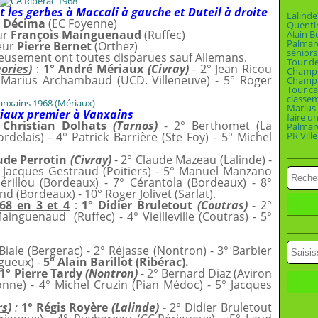
 les gerbes à Maccali à gauche et Duteil à droite
Lalinde
e Décima
(EC Foyenne)
Quenti
eur
François Mainguenaud
(Ruffec)
Alain B
Palmar
ueur
Pierre Bernet
(Orthez)
séniors
reusement ont toutes disparues sauf Allemans.
Tour d
gories
)
:
1° André Mériaux
(Civray)
- 2° Jean Ricou
Champi
° Marius Archambaud (UCD. Villeneuve) - 5° Roger
Champio
Tour ca
classe
Marius 
iaux premier à Vanxains
faire u
 Christian Dolhats
(Tarnos)
- 2° Berthomet (La
Palmar
rdelais) - 4° Patrick Barrière (Ste Foy) - 5° Michel
PR Vill
ude Perrotin
(Civray)
- 2° Claude Mazeau (Lalinde) -
4° Jacques Gestraud (Poitiers) - 5° Manuel Manzano
érillou (Bordeaux) - 7° Cérantola (Bordeaux) - 8°
d (Bordeaux) - 10° Roger Jolivet (Sarlat).
68 en 3 et 4
:
1° Didier Bruletout
(Coutras)
- 2°
inguenaud (Ruffec) - 4° Vieilleville (Coutras) - 5°
 Biale (Bergerac) - 2° Réjasse (Nontron) - 3° Barbier
igueux) -
5° Alain Barillot (Ribérac).
1° Pierre Tardy
(Nontron)
- 2° Bernard Diaz (Aviron
ne) - 4° Michel Cruzin (Pian Médoc) - 5° Jacques
rs
)
:
1° Régis Royère
(Lalinde)
- 2° Didier Bruletout