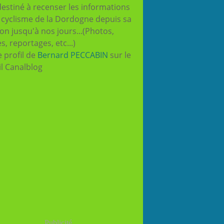
destiné à recenser les informations
e cyclisme de la Dordogne depuis sa
ion jusqu'à nos jours...(Photos,
es, reportages, etc...)
e profil de
Bernard PECCABIN
sur le
il Canalblog
Publicité