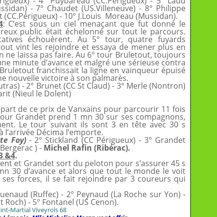
érigueux) - 4° Puybareau (CC.Périgueux) - 5° Laud
sidan) - 7° Chaudet (US.Villeneuve) - 8° Philippe
rt (CC.Périgueux) - 10° J.Louis Moreau (Mussidan).
4
: C’est sous un ciel menaçant que fut donné le
reux public était échelonné sur tout le parcours.
tatives échouèrent. Au 5° tour, quatre fuyards
tout vint les rejoindre et essaya de mener plus en
 ne laissa pas faire. Au 6° tour Bruletout, toujours
it une minute d’avance et malgré une sérieuse contra
ruletout franchissait la ligne en vainqueur épuisé
une nouvelle victoire à son palmarès.
utras) - 2° Brunet (CC St Claud) - 3° Merle (Nontron)
rit (Nieul le Dolent)
départ de ce prix de Vanxains pour parcourir 11 fois
r tour Grandet prend 1 mn 30 sur ses compagnons,
ent. Le tour suivant ils sont 3 en tête avec 30 s
 à l’arrivée Décima l’emporte.
Ste Foy)
- 2° Stickland (CC Périgueux) - 3° Grandet
 (Bergerac ) -
Michel Rafin (Ribérac).
3 &4
.
ent et Grandet sort du peloton pour s’assurer 45 s
 mn 30 d’avance et alors que tout le monde le voit
es forces, il se fait rejoindre par 3 coureurs qui
uenaud (Ruffec) - 2° Peynaud (La Roche sur Yon) -
St Roch) - 5° Fontanel (US Cenon).