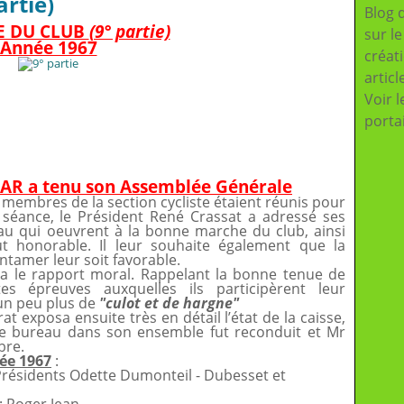
rtie)
Blog 
E DU CLUB
(9° partie)
sur l
Année 1967
créat
articl
Voir l
porta
 CAR a tenu son Assemblée Générale
s membres de la section cycliste étaient réunis pour
a séance, le Président René Crassat a adressé ses
u qui oeuvrent à la bonne marche du club, ainsi
t honorable. Il leur souhaite également que la
tamer leur soit favorable.
ta le rapport moral. Rappelant la bonne tenue de
es épreuves auxquelles ils participèrent leur
un peu plus de
"
culot et de hargne
"
t exposa ensuite très en détail l’état de la caisse,
. Le bureau dans son ensemble fut reconduit et Mr
bre.
ée 1967
:
 Présidents Odette Dumonteil - Dubesset et