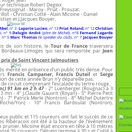
: Roger Jean
eur technique Robert Degeix
 Freyssignat - Maroy - Priat - Prouzat.
rillot - Christian Cotté - Alain Micoine - Daniel
istian et J.Jacques Bouyer.
 Abel
, n° 3
Laporte Lucien
, n° 13
Priat Roland
, n° 12
Christian
)
, n° 9
Delugin André
(père de Michel),
n°8
Fernand Lagarde
, n° 5
Marc Thomas
(le speaker du club)
, n° 7
Jacques Bouyer
is de son histoire, le
Tour de France
traversera
ape Bordeaux-Limoges qui sera remportée par
Jean
prix de Saint Vincent Jalmoutiers
cès mérité en présence d’un public très dense. Pour
urs
Francis Campaner, Francis Duteil
et
Serge
tion de cette année Brun n’y dépareille pas.
 de circuit comprenant l’escalade du tertre rouge.
ac) 91 km en 2 h 47
- 2° Luenberger (Rougnac) à 3
3 mn - 4° J.Claude Gauvrit (Royan) - 5° Pierre Petit
n) - 7° Patrick Merle (Nontron) - 8° Michel Dutertre
Roche/Yon) - 10° Francis Bardoulat (Nontron).
Ancien
ux public et 115 coureurs ont fait le succès de ce
es Ribéracois ont été à la hauteur de l’événement
Coureu
du prunier. Micoine était encore en tête à 10 mètres
pposé 35 coureurs. Délugin termine à 30 s et Cotté à