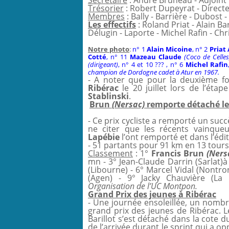
Secrétaire
: André Bruneau - Adjoint 
Trésorier
: Robert Dupeyrat - Direct
Membres
: Bally - Barrière - Dubost -
Les effectifs
: Roland Priat - Alain Ba
Délugin - Laporte - Michel Rafin - Chr
Notre photo
:
n° 1
Alain Micoine
, n° 2
Priat
Cotté
, n° 11
Mazeau Claude
(Coco de Celles
(dirigeant)
, n° 4 et 10 ??? , n° 6
Michel Rafin
champion de Dordogne cadet à Atur en 1967.
- A noter que pour la deuxième fo
Ribérac
le 20 juillet lors de l’ét
Stablinski
.
Brun
(Nersac)
remporte détaché le 
- Ce prix cycliste a remporté un suc
ne citer que les récents vainque
Lapébie
l’ont remporté et dans l’édi
- 51 partants pour 91 km en 13 tours
Classement
: 1°
Francis Brun
(Ners
mn - 3° Jean-Claude Darrin (Sarlat)à 
(Libourne) - 6° Marcel Vidal (Nontro
(Agen) - 9° Jacky Chauvière (La 
Organisation de l’UC Montpon.
Grand Prix des jeunes à Ribérac
- Une journée ensoleillée, un nombre
grand prix des jeunes de Ribérac. L
Barillot s’est détaché dans la cote 
de l’arrivée durant le sprint qui a o