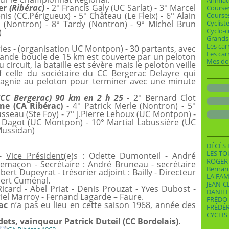
Animat
yer
(Ribérac)
-
2° Francis Galy (UC Sarlat) - 3° Marcel
Course
nis (CC.Périgueux) - 5° Château (Le Fleix) - 6° Alain
Courses
at (Nontron) - 8° Tardy (Nontron) - 9° Michel Brun
Cyclist
Cyclo-c
)
Grands 
Les car
ories - (organisation UC Montpon) - 30 partants, avec
Les ca
grande boucle de 15 km est couverte par un peloton
Mes dos
circuit, la bataille est sévère mais le peloton veille
f celle du sociétaire du CC Bergerac Delayre qui
pagnie au peloton pour terminer avec une minute
(CC Bergerac) 90 km en 2 h 25
- 2° Bernard Clot
ine (CA Ribérac)
- 4° Patrick Merle (Nontron) - 5°
usseau (Ste Foy) - 7° J.Pierre Lehoux (UC Montpon) -
 Dagot (UC Montpon) - 10° Martial Labussière (UC
Mussidan)
DÉCÈS 
LES T
 -
Vice Président
(e)s : Odette Dumonteil - André
ROGER 
 Lemaçon -
Secrétaire
: André Bruneau - secrétaire
Bernar
bert Dupeyrat - trésorier adjoint : Bailly -
Directeur
LA FAM
bert Cuménal.
JEAN-C
icard - Abel Priat - Denis Prouzat - Yves Dubost -
DANIEL
riel Marroy - Fernand Lagarde – Faure.
FRÉDO 
ac
n’a pas eu lieu en cette saison 1968, année des
FRÉDÉ
CYCLIS
ts, vainqueur Patrick Duteil (CC Bordelais).