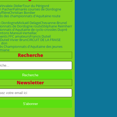
Virvaleix Didier
Tour du Périgord
n Pacher
Palmarès courses de Dordogne
uffière
Christian Bordier
ès des championnats d'Aquitaine route
e Dordogne
Mickaël Delage
Chevanne-Brunel
onnats de Dordogne route
Stéphane Reimherr
nnats d'Aquitaine de cyclo-cross
les Dupré
ntons Mareuil-Verteillac
ments FFC amateurs
Francis Duteil
Duteil Vivier Brun
CIRCUIT DE LA FRAISE
n don
ès Championnats d'Aquitaine des jeunes
emiane
Recherche
Newsletter