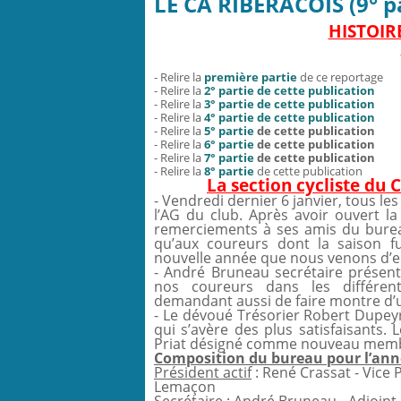
LE CA RIBERACOIS (9° pa
HISTOIR
- Relire la
première partie
de ce reportage
- Relire la
2° partie de cette publication
- Relire la
3° partie de cette publication
- Relire la
4° partie de cette publication
- Relire la
5° partie
de cette publication
- Relire la
6° partie
de cette publication
- Relire la
7° partie
de cette publication
- Relire la
8° partie
de cette publication
La section cycliste du
- Vendredi dernier 6 janvier, tous le
l’AG du club. Après avoir ouvert l
remerciements à ses amis du burea
qu’aux coureurs dont la saison fu
nouvelle année que nous venons d’en
- André Bruneau secrétaire présen
nos coureurs dans les différent
demandant aussi de faire montre d’
- Le dévoué Trésorier Robert Dupeyra
qui s’avère des plus satisfaisants
Priat désigné comme nouveau mem
Composition du bureau pour l’ann
Président actif
: René Crassat - Vice
Lemaçon