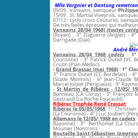
Mlle Vargnier et Dantung remettent
09/09 : Vanxains, vainqueur
Philipp
15/09 : St. Martial Viveyrols, vainqu
07/12 : cyclo cross Coutures, vainq
De très belles épreuves qui malheu
Vanxains 28/04 1968)
(toutes caté
(Royan) - 3° Daguerre (Anglet) - 4
Darrigade (Dax).
André Mér
Vanxains
28/04 1968
cadets
:
1°
Couronne) - 3° Patrick Duteil (VC Bo
Cruzin (Pian Médoc).
-
Grand Brassac (mai 1968)
:
1° Cla
3° Francis Duteil (CC Bordelais) - 
(Stade Montois) - 6° Jean-Claude M
Marcel Jolivet (Périgueux) - 9° Raymon
-
St Martin de Ribérac - 12/05/ 19
Bonneau (CA Civray) - 3° François Ma
Gestraud (La Roche Foucauld).
Ribérac Trophée René Crassat
Ribérac le 05/05/1968
: 1° Christian
(La Couronne) - 4° J.Luc Joubert (Pér
Allemans le 12/05/ 1968 en cadets
:
Bayonne) - 3° Berthomet (La Couron
Mounier (Nontron).
Bouteille Saint-Sébastien
(amateu