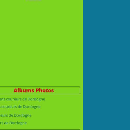
Albums Photos
s coureurs de Dordogne
rs de Dordogne