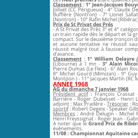
Classement
:
1° Jean-Jacques Bou
Jolivet (CC Périgueux) - 4° Claude De
Buffière (Nontron) - 7° Lionel Sall
(Nontron) - 10° Rafin Michel (Ribérac
Prix de St Privat des Prés
- A St Privat des Près 3° et 4° catég
un train rapide dès le départ et la 
compact.
Sur le deuxième tronçon du 
et aucune tentative ne réussit sau
réussit malgré tout à fausser com
d’avance.
Classement
:
1° William Delayre
(Libourne) à 1 mn -
3° Alain Mico
Pierre Dumas (Le Fleix) - 6° Alain Ro
8° Michel Gourd (Mimizan) - 9° Guy
Montpon ) - 11° Jacques Martin (RC 
ANNEE 1968
AG du dimanche 7 janvier 1968
Président actif
: François Crassat
Barrière - Roger Dubesset - Henri
adjoint : Max Pradère -
Trésorier
: Ro
sportif
: Robert Degeix - Speaker Gil
Membres
: André Delugin - Michel R
Henri Freyssignat - Roger Jean - Gab
A noter que le
Grand Prix de Ribér
évènements.
11/08 : Championnat Aquitaine cade