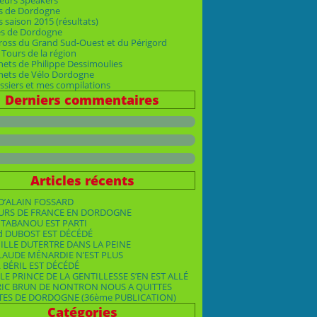
eurs Speakers
s de Dordogne
 saison 2015 (résultats)
es de Dordogne
ross du Grand Sud-Ouest et du Périgord
Tours de la région
nets de Philippe Dessimoulies
rnets de Vélo Dordogne
siers et mes compilations
Derniers commentaires
Articles récents
D’ALAIN FOSSARD
OURS DE FRANCE EN DORDOGNE
TABANOU EST PARTI
d DUBOST EST DÉCÉDÉ
ILLE DUTERTRE DANS LA PEINE
LAUDE MÉNARDIE N’EST PLUS
 BÉRIL EST DÉCÉDÉ
LE PRINCE DE LA GENTILLESSE S’EN EST ALLÉ
RIC BRUN DE NONTRON NOUS A QUITTES
TES DE DORDOGNE (36ème PUBLICATION)
Catégories