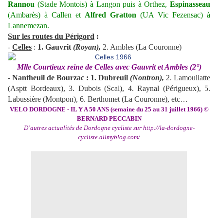
Rannou
(Stade Montois) à Langon puis à Orthez,
Espinasseau
(Ambarès) à Callen et
Alfred Gratton
(UA Vic Fezensac) à
Lannemezan.
Sur les routes du Périgord
:
-
Celles
:
1. Gauvrit
(Royan),
2. Ambles (La Couronne)
Mlle Courtieux reine de Celles avec Gauvrit et Ambles (2°)
-
Nantheuil de Bourzac
: 1. Dubreuil
(Nontron),
2. Lamouliatte
(Asptt Bordeaux), 3. Dubois (Scal), 4. Raynal (Périgueux), 5.
Labussière (Montpon), 6. Berthomet (La Couronne), etc…
VELO DORDOGNE - IL Y A 50 ANS (semaine du 25 au 31 juillet 1966) ©
BERNARD PECCABIN
D’autres actualités de Dordogne cycliste sur
http://la-dordogne-
cycliste.allmyblog.com/