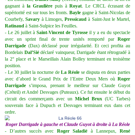
gagnant à
la Graulière
puis à
Royat
. Le CRCL écrasant de
supériorité est sur tous les fronts.
Bayle
gagne à Saint-Nicolas de
Courbefy,
Savary
à Limoges,
Pressicaud
à Saint-Just le Martel,
Ratinaud
à Saint-Sulpice les Feuilles.
- Le 26 juillet à
Saint-Vincent de Tyrosse
il y a eu du spectacle
avec un sprint final de trente unités remporté par
Roger
Darrigade
(Dax) déclassé pour irrégularité. Et ceci profita au
Bordelais
Dal’Sié
déclaré vainqueur, Darrigade étant rétrogradé à
la 2° place et le Marseillais Alain Bolley terminant en troisième
position.
- Le 30 juillet la nocturne de
La Réole
se disputa en deux parties
avec d’abord le Grand Prix de l’Entre Deux Mers où
Roger
Darrigade
s’imposa, prenant le meilleur sur Claude Guyot
(Créteil) et André Desvages (Puteaux). Ce fut ensuite le début du
circuit des commerçants avec un
Michel Brux
(UC Tarbes)
souverain face à Dupuch et Desvages terminant eux dans cet
ordre.
Roger Darrigade à gauche et Claude Guyot à droite à La Réole
- D’autres succès avec
Roger Saladié
à Lannepax,
René