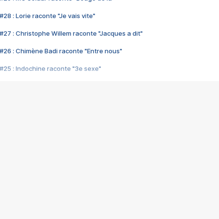
28 : Lorie raconte "Je vais vite"
#27 : Christophe Willem raconte "Jacques a dit"
#26 : Chimène Badi raconte "Entre nous"
#25 : Indochine raconte "3e sexe"
#24 : Zaho raconte "C'est chelou"
#23 : Patrick Bruel raconte "Au café des délices"
#22 : Kyo raconte "Le chemin"
#21 : Nolwenn Leroy raconte "Cassé"
#20 : Patrick Hernandez raconte "Born to be alive"
#19 : Lorie raconte "Près de moi"
#18 : Michael Jones raconte "A nos actes manqués" (avec Jean-Jacque
#17 : Khaled raconte "Aïcha"