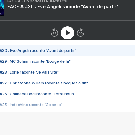
FACE A - un podcast Purecharts
FACE A #30 : Eve Angeli raconte "Avant de partir"
#30 : Eve Angeli raconte "Avant de partir"
#29 : MC Solaar raconte "Bouge de là"
28 : Lorie raconte "Je vais vite"
#27 : Christophe Willem raconte "Jacques a dit"
#26 : Chimène Badi raconte "Entre nous"
#25 : Indochine raconte "3e sexe"
#24 : Zaho raconte "C'est chelou"
#23 : Patrick Bruel raconte "Au café des délices"