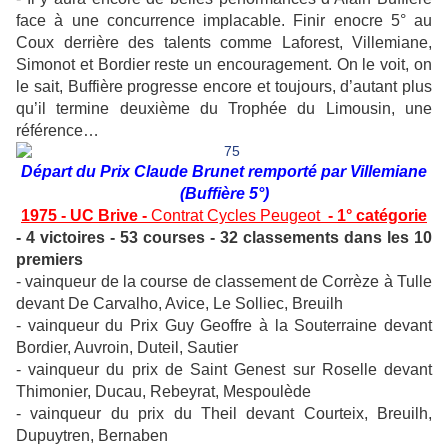
face à une concurrence implacable. Finir enocre 5° au
Coux derrière des talents comme Laforest, Villemiane,
Simonot et Bordier reste un encouragement. On le voit, on
le sait, Buffière progresse encore et toujours, d’autant plus
qu’il termine deuxième du Trophée du Limousin, une
référence…
Départ du Prix Claude Brunet remporté par Villemiane
(Buffière 5°)
1975 - UC Brive -
Contrat Cycles Peugeot
- 1° catégorie
- 4 victoires - 53 courses - 32 classements dans les 10
premiers
- vainqueur de la course de classement de Corrèze à Tulle
devant De Carvalho, Avice, Le Solliec, Breuilh
- vainqueur du Prix Guy Geoffre à la Souterraine devant
Bordier, Auvroin, Duteil, Sautier
- vainqueur du prix de Saint Genest sur Roselle devant
Thimonier, Ducau, Rebeyrat, Mespoulède
- vainqueur du prix du Theil devant Courteix, Breuilh,
Dupuytren, Bernaben