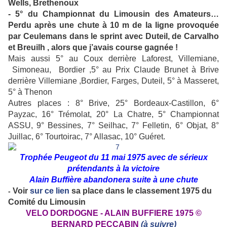
Wells, Brethenoux
- 5° du Championnat du Limousin des Amateurs…
Perdu après une chute à 10 m de la ligne provoquée
par Ceulemans dans le sprint avec Duteil, de Carvalho
et Breuilh , alors que j’avais course gagnée !
Mais aussi 5° au Coux derrière Laforest, Villemiane,
Simoneau, Bordier ,5° au Prix Claude Brunet à Brive
derrière Villemiane ,Bordier, Farges, Duteil, 5° à Masseret,
5° à Thenon
Autres places : 8° Brive, 25° Bordeaux-Castillon, 6°
Payzac, 16° Trémolat, 20° La Chatre, 5° Championnat
ASSU, 9° Bessines, 7° Seilhac, 7° Felletin, 6° Objat, 8°
Juillac, 6° Tourtoirac, 7° Allasac, 10° Guéret.
Trophée Peugeot du 11 mai 1975 avec de sérieux
prétendants à la victoire
Alain Buffière abandonera suite à une chute
Voir
sur ce lien
sa place dans le classement 1975 du
-
Comité du Limousin
VELO DORDOGNE - ALAIN BUFFIERE 1975 ©
BERNARD PECCABIN
(à suivre)