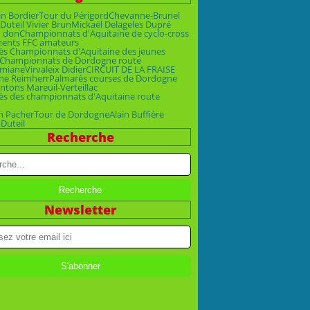
an Bordier
Tour du Périgord
Chevanne-Brunel
Duteil Vivier Brun
Mickaël Delage
les Dupré
n don
Championnats d'Aquitaine de cyclo-cross
ments FFC amateurs
ès Championnats d'Aquitaine des jeunes
Championnats de Dordogne route
emiane
Virvaleix Didier
CIRCUIT DE LA FRAISE
ne Reimherr
Palmarès courses de Dordogne
ntons Mareuil-Verteillac
ès des championnats d'Aquitaine route
n Pacher
Tour de Dordogne
Alain Buffière
 Duteil
Recherche
Newsletter