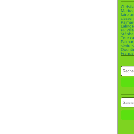
Christi
Marius 
faire u
classe
Palmar
Lalinde
PR Vill
Stépha
Tour ca
Palmar
séniors
Quenti
Francis