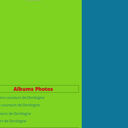
Albums Photos
s coureurs de Dordogne
rs de Dordogne