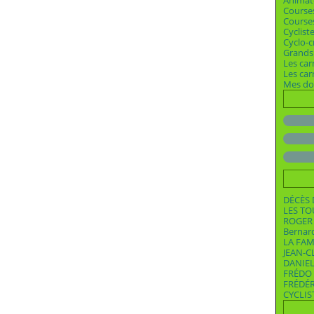
Animat
Course
Courses
Cyclist
Cyclo-c
Grands 
Les car
Les ca
Mes dos
DÉCÈS 
LES T
ROGER 
Bernar
LA FAM
JEAN-C
DANIEL
FRÉDO 
FRÉDÉ
CYCLIS