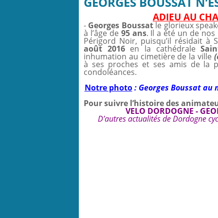
GEORGES BOUSSAT N’E
ADIEU AU CH
-
Georges Boussat
le glorieux spea
à l’âge de
95 ans
. Il a été un de n
Périgord Noir, puisqu’il résidait à
août 2016
en la cathédrale
Sain
inhumation au cimetière de la ville
(
à ses proches et ses amis de la p
condoléances.
Notre photo
: Georges Boussat au m
Pour suivre l’histoire des animat
VELO DORDOGNE - GEO
D’autres actualités de Dordogne cyc