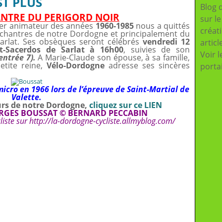
ST PLUS
Blog 
ANTRE DU PERIGORD NOIR
sur l
ker animateur des années
1960-1985
nous a quittés
créat
os chantres de notre Dordogne et principalement du
 Sarlat. Ses obsèques seront célébrés
vendredi 12
articl
t-Sacerdos de Sarlat à 16h00
, suivies de son
Voir l
entrée 7).
A Marie-Claude son épouse, à sa famille,
etite reine,
Vélo-Dordogne
adresse ses sincères
porta
icro en 1966 lors de l’épreuve de Saint-Martial de
Valette.
eurs de notre Dordogne,
cliquez sur ce LIEN
RGES BOUSSAT © BERNARD PECCABIN
liste sur
http://la-dordogne-cycliste.allmyblog.com/