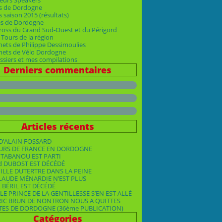
eurs Speakers
s de Dordogne
 saison 2015 (résultats)
es de Dordogne
ross du Grand Sud-Ouest et du Périgord
Tours de la région
nets de Philippe Dessimoulies
rnets de Vélo Dordogne
siers et mes compilations
Derniers commentaires
Articles récents
D’ALAIN FOSSARD
OURS DE FRANCE EN DORDOGNE
TABANOU EST PARTI
d DUBOST EST DÉCÉDÉ
ILLE DUTERTRE DANS LA PEINE
LAUDE MÉNARDIE N’EST PLUS
 BÉRIL EST DÉCÉDÉ
LE PRINCE DE LA GENTILLESSE S’EN EST ALLÉ
RIC BRUN DE NONTRON NOUS A QUITTES
TES DE DORDOGNE (36ème PUBLICATION)
Catégories