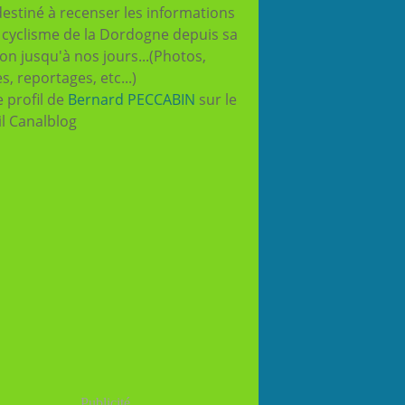
destiné à recenser les informations
e cyclisme de la Dordogne depuis sa
ion jusqu'à nos jours...(Photos,
es, reportages, etc...)
e profil de
Bernard PECCABIN
sur le
il Canalblog
Publicité