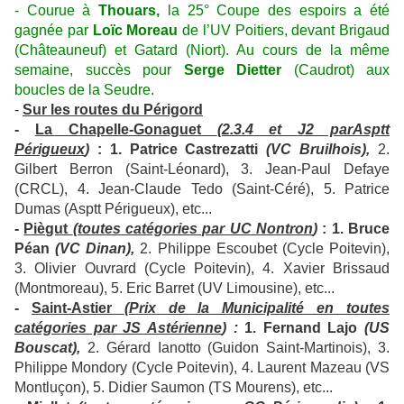
- Courue à
Thouars,
la 25° Coupe des espoirs a été
gagnée par
Loïc Moreau
de l’UV Poitiers, devant Brigaud
(Châteauneuf) et Gatard (Niort). Au cours de la même
semaine, succès pour
Serge Dietter
(Caudrot) aux
boucles de la Seudre.
-
Sur les routes du Périgord
-
La Chapelle-Gonaguet
(2.3.4 et J2 parAsptt
Périgueux
)
: 1. Patrice Castrezatti
(VC Bruilhois),
2.
Gilbert Berron (Saint-Léonard), 3. Jean-Paul Defaye
(CRCL), 4. Jean-Claude Tedo (Saint-Céré), 5. Patrice
Dumas (Asptt Périgueux), etc...
-
Piègut
(toutes catégories par UC Nontron
)
: 1. Bruce
Péan
(VC Dinan),
2. Philippe Escoubet (Cycle Poitevin),
3. Olivier Ouvrard (Cycle Poitevin), 4. Xavier Brissaud
(Montmoreau), 5. Eric Barret (UV Limousine), etc...
-
Saint-Astier
(Prix de la Municipalité en toutes
catégories par JS Astérienne
) :
1. Fernand Lajo
(US
Bouscat),
2. Gérard Ianotto (Guidon Saint-Martinois), 3.
Philippe Mondory (Cycle Poitevin), 4. Laurent Mazeau (VS
Montluçon), 5. Didier Saumon (TS Mourens), etc...