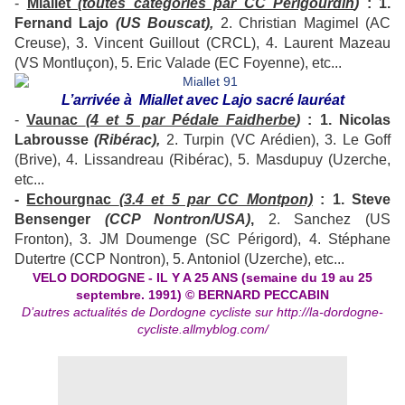
-
Miallet
(toutes catégories par CC Périgourdin
)
: 1.
Fernand Lajo
(US Bouscat),
2. Christian Magimel (AC
Creuse), 3. Vincent Guillout (CRCL), 4. Laurent Mazeau
(VS Montluçon), 5. Eric Valade (EC Foyenne), etc...
L’arrivée à Miallet avec Lajo sacré lauréat
-
Vaunac
(4 et 5 par Pédale Faidherbe
)
: 1. Nicolas
Labrousse
(Ribérac),
2. Turpin (VC Arédien), 3. Le Goff
(Brive), 4. Lissandreau (Ribérac), 5. Masdupuy (Uzerche,
etc...
-
Echourgnac
(3.4 et 5 par CC Montpon)
: 1. Steve
Bensenger
(CCP Nontron/USA)
,
2. Sanchez (US
Fronton), 3. JM Doumenge (SC Périgord), 4. Stéphane
Dutertre (CCP Nontron), 5. Antoniol (Uzerche), etc...
VELO DORDOGNE - IL Y A 25 ANS (semaine du 19 au 25
septembre. 1991) © BERNARD PECCABIN
D’autres actualités de Dordogne cycliste sur
http://la-dordogne-
cycliste.allmyblog.com/