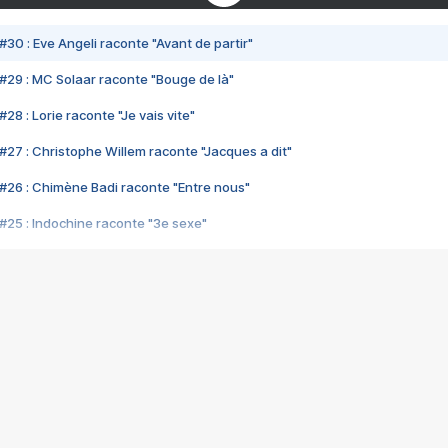
#30 : Eve Angeli raconte "Avant de partir"
#29 : MC Solaar raconte "Bouge de là"
28 : Lorie raconte "Je vais vite"
#27 : Christophe Willem raconte "Jacques a dit"
#26 : Chimène Badi raconte "Entre nous"
#25 : Indochine raconte "3e sexe"
#24 : Zaho raconte "C'est chelou"
#23 : Patrick Bruel raconte "Au café des délices"
#22 : Kyo raconte "Le chemin"
#21 : Nolwenn Leroy raconte "Cassé"
#20 : Patrick Hernandez raconte "Born to be alive"
#19 : Lorie raconte "Près de moi"