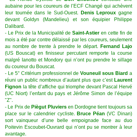
aubaine pour les coureurs de l’ECF Changé qui achèvent
leur tournée dans le Sud-Ouest.
Denis Leproux
gagne
devant Goldyn (Mandelieu) et son équipier Philippe
Dalibard.
- Le Prix de la Municipalité de
Saint-Astier
en cette fin de
mois a été par contre délaissé par les coureurs, seulement
au nombre de trente à prendre le départ.
Fernand Lajo
(US Bouscat) en finisseur percutant remporte la course
malgré Ianotto et Mondory qui n’ont pu prendre le sillage
du coureur du Bouscat.
- Le 5° Critérium professionnel de
Vouneuil sous Biard
a
réuni un public nombreux d’autant plus que c’est
Laurent
Fignon
la tête d’affiche qui triomphe devant Pascal Hervé
(UC Niort) l’enfant du pays et Jérôme Simon de l’équipe
"Z".
- Le Prix de
Piègut Pluviers
en Dordogne tient toujours sa
place sur le calendrier cycliste.
Bruce Péan
(VC Dinan)
sort vainqueur d’une belle empoignade face au duo
Poitevin Escoubet-Ouvrard qui n’ont pu se montrer à leur
avantage.