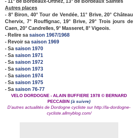
- 11° de Bordeaux-Orthez, 13° de Bordeaux Saintes
Autres places
- 8° Biron, 40° Tour de Vendée, 11° Brive, 20° Château
Chervix, 7° Rouffignac, 19° Brive, 29° Trois jours de
Caen, 20° Candrelles, 9° Masseret, 8° Vigeois.
- Relire sa
saison 1967/1968
- Revoir sa
saison 1969
- Sa
saison 1970
- Sa
saison 1971
- Sa
saison 1972
- Sa
saison 1973
- Sa
saison 1974
- Sa
saison 1975
- Sa
saison 76-77
VELO DORDOGNE - ALAIN BUFFIERE 1978 © BERNARD
PECCABIN
(à suivre)
D’autres actualités de Dordogne cycliste sur
http://la-dordogne-
cycliste.allmyblog.com/