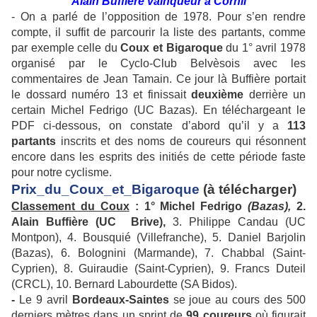
Alain Buffière vainqueur à Cornil
- On a parlé de l’opposition de 1978. Pour s’en rendre
compte, il suffit de parcourir la liste des partants, comme
par exemple celle du
Coux et Bigaroque
du 1° avril 1978
organisé par le Cyclo-Club Belvèsois avec les
commentaires de Jean Tamain. Ce jour là Buffière portait
le dossard numéro 13 et finissait
deuxième
derrière un
certain Michel Fedrigo (UC Bazas). En téléchargeant le
PDF ci-dessous, on constate d’abord qu’il y a
113
partants
inscrits et des noms de coureurs qui résonnent
encore dans les esprits des initiés de cette période faste
pour notre cyclisme.
Prix_du_Coux_et_Bigaroque
(à télécharger)
Classement du Coux
:
1° Michel Fedrigo
(Bazas),
2.
Alain Buffière (UC Brive),
3. Philippe Candau (UC
Montpon), 4. Bousquié (Villefranche), 5. Daniel Barjolin
(Bazas), 6. Bolognini (Marmande), 7. Chabbal (Saint-
Cyprien), 8. Guiraudie (Saint-Cyprien), 9. Francs Duteil
(CRCL), 10. Bernard Labourdette (SA Bidos).
-
Le 9 avril
Bordeaux-Saintes
se joue au cours des 500
derniers mètres dans un sprint de
99 coureurs
où figurait