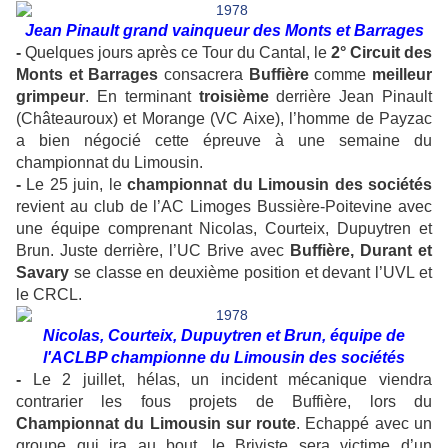
Jean Pinault grand vainqueur des Monts et Barrages
-
Quelques jours après ce Tour du Cantal, le
2° Circuit des
Monts et Barrages
consacrera
Buffière
comme
meilleur
grimpeur
. En terminant
troisième
derrière Jean Pinault
(Châteauroux) et Morange (VC Aixe), l’homme de Payzac
a bien négocié cette épreuve à une semaine du
championnat du Limousin.
-
Le 25 juin, le
championnat du Limousin des sociétés
revient au club de l’AC Limoges Bussière-Poitevine avec
une équipe comprenant Nicolas, Courteix, Dupuytren et
Brun. Juste derrière, l’UC Brive avec
Buffière, Durant et
Savary
se classe en deuxième position et devant l’UVL et
le CRCL.
Nicolas, Courteix, Dupuytren et Brun, équipe de
l'ACLBP championne du Limousin des sociétés
-
Le 2 juillet, hélas, un incident mécanique viendra
contrarier les fous projets de Buffière, lors du
Championnat du Limousin sur route
. Echappé avec un
groupe qui ira au bout, le Briviste sera victime d’un