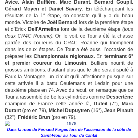
Avice, Alain Buffière, Marc Durant, Bernard Goupil,
Gérard Moyen et Daniel Savary
. En téléchargeant les
résultats de la 1° étape, on constate qu’il y a du beau
monde. Victoire de
Joël Bernard
lors de la première étape
et d’Erick
Dell’Armelina
lors de la deuxième étape
(tous
deux CR4C Roanne).
On le voit, ce Tour a été la chasse
gardée des coureurs du CR4C Roanne qui triomphent
dans les deux étapes. Ce Tour a été aussi l’occasion de
préparer les
Championnats régionaux
. En
terminant 6°
et premier coureur du Limousin
, Buffière nourrit de
grosses ambitions, d’autant plus que le titre sera disputé à
Faux la Montagne, un circuit qu’il affectionne puisque sur
cette arrivée il a battu Ceulemans et Ledain pour une
deuxième place en 74. Avec du recul, on remarque que ce
Tour a rassemblé de belles cylindrées comme
Dessertène
champion de France cette année là,
Dutei
l (7°),
Marc
Durant
(pro en 79),
Michel Dupuytren
(16°),
Jean Pinault
(32°),
Frédéric Brun
(pro en 79).
Dans la roue de Fernand Farges lors de l'ascencion de la côte de
Saint-Flour au Tour du Cantal