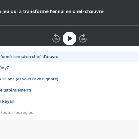
e jeu qui a transformé l’ennui en chef-d’œuvre
nsformé l’ennui en chef-d’œuvre
 DayZ
 a 13 ans (et vous l'avez ignoré)
e (littéralement)
im Rayan
 toutes les règles
s les jeux vidéo
us choquant de Rockstar ? - Le scandale BULLY