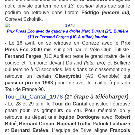
notre briviste qui termine en
13° position
alors que sur le
podium on retrouve dans l’ordre
Fédrigo
(encore lui),
Corre et Szkolnik.
Prix Press Eco avec de gauche à droite Marc Durant (2°), Buffière
(3°) et Fernand Farges (UC Aurillac) lauréat
-
Le 16 avril, on se retrouve en Corrèze avec le
Prix
Press-Eco 2000
mis sur pied par le Vélo-Club Tulliste.
Fernand Farges
(UC Aurillac) reste le grand maître de la
course et l’emporte devant Durand
(futur pro)
et Buffière
qui termine à 43 secondes. Mais dans ce classement on y
retrouve un certain
Claveyrolat
(AS Grenoble) qui
passera pro en 1983
pour finir avec le maillot à pois du
Tour de France 90.
Tour_du_Cantal_1978
(1° étape à télécharger)
-
Le 28 et 29 juin, le
Tour du Cantal
constitue l’épreuve
phare pour les grimpeurs du cru. Pour mémoire on y
retrouve au départ une
équipe Dordogne
avec
Robert
Bibié, Bernard Conan, Raphaël Truffy, Patrick Lachaize
et
Bernard Estève
. L’équipe de Brive aligne
François