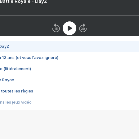
 Battle Royale - DayZ
 DayZ
 a 13 ans (et vous l'avez ignoré)
e (littéralement)
im Rayan
 toutes les règles
s les jeux vidéo
us choquant de Rockstar ? - Le scandale BULLY
e plus moche de Steam
du RÊVE tourne au CAUCHEMAR