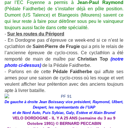
par l’EC Foyenne a permis à
Jean-Paul Raymond
(Pédale Faidherbe) de s’installer déjà en pôle position.
Dumont (US Talence) et Blangeois (Mourens) savent ce
qui leur reste à faire pour détrôner sous peu le vainqueur
toujours aussi facile dans cette spécialité.
-
Sur les routes du Périgord
- En Dordogne pas d’épreuve ce week-end si ce n’est le
cyclathlon de
Saint-Pierre de Frugie
qui a pris le relais de
l’ancienne épreuve de cyclo-cross. Ce cyclathlon a été
remporté de main de maître par
Christian Top
(notre
photo ci-dessus)
de la Pédale Faidherbe.
- Parlons en de cette
Pédale Faidherbe
qui affute ses
armes pour une saison de cyclo-cross où les rouge et vert
veulent afficher leur prétention avec des anciens toujours
apte à livrer bataille.
De gauche à droite Jean Boissavy vice président, Raymond, Ulbert,
Despert, les représentants de l’UAP
et de Nord Auto, Puis Sybiac, Galy, Estève et Alain Brunel
VELO DORDOGNE - IL Y A 25 ANS (semaine du 3 au 9
Octobre 1991) © BERNARD PECCABIN