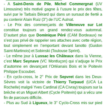
- A
Saint-Denis de Pile
,
Michel Commergnat
(UV
Limousine) très motivé gagne à l’usure le prix des fêtes,
suivi par le Tarbais Bérard qui dans un sursaut de fierté a
pu contenir Alain Ruiz (3°) de l’UC Aulnat.
- Le Prix des commerçants de
Villeneuve sur Lot
constitue toujours un grand rendez-vous automnal.
D’autant plus que
Dominique Péré
(CAM Bordeaux) ne
s’est pas privé de rappeler ses attaches avec cette région,
tout simplement en l’emportant devant Ianotto (Guidon
Saint-Martinois) et Sobinski (Toulouse Sprint).
- Le même jour à
Lussac les Châteaux
dans la Vienne,
c’est
Marc Seynave
(VC Montluçon) qui s’adjuge le Prix
d’automne en devançant l’Orléanais Bois et le Poitevin
Philippe Escoubet.
- En cyclo-cross, le 2° Prix de
Sepvret
dans les Deux-
Sèvres voit la victoire de
Thierry Turpaud
(UCA La
Rochelle) malgré Yves Cardinal (CA Civray) toujours sur la
brèche et un Miguel Albert (Cycle Poitevin) qui a vécu une
fin de parcours difficile.
- Plus au Sud à
Ligueux
, le 3° Cyclo-Cross mis sur pied