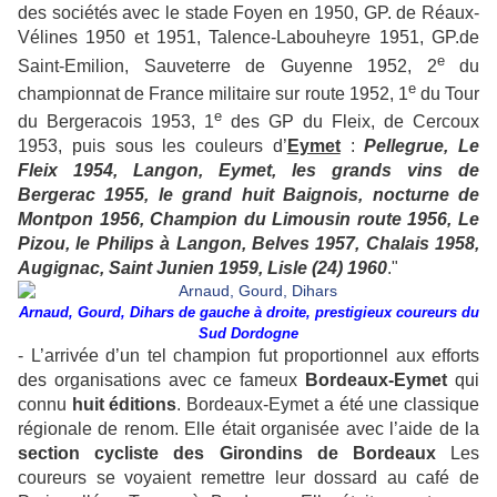
des sociétés avec le stade Foyen en 1950, GP. de Réaux-
Vélines 1950 et 1951, Talence-Labouheyre 1951, GP.de
e
Saint-Emilion, Sauveterre de Guyenne 1952, 2
du
e
championnat de France militaire sur route 1952, 1
du Tour
e
du Bergeracois 1953, 1
des GP du Fleix, de Cercoux
1953, puis sous les couleurs d’
Eymet
:
Pellegrue, Le
Fleix 1954, Langon, Eymet, les grands vins de
Bergerac 1955, le grand huit Baignois, nocturne de
Montpon 1956, Champion du Limousin route 1956, Le
Pizou, le Philips à Langon, Belves 1957, Chalais 1958,
Augignac, Saint Junien 1959, Lisle (24) 1960
."
Arnaud, Gourd, Dihars de gauche à droite, prestigieux coureurs du
Sud Dordogne
- L’arrivée d’un tel champion fut proportionnel aux efforts
des organisations avec ce fameux
Bordeaux-Eymet
qui
connu
huit éditions
. Bordeaux-Eymet a été une classique
régionale de renom. Elle était organisée avec l’aide de la
section cycliste des Girondins de Bordeaux
Les
coureurs se voyaient remettre leur dossard au café de