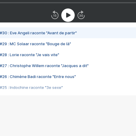
#30 : Eve Angeli raconte "Avant de partir"
#29 : MC Solaar raconte "Bouge de là"
28 : Lorie raconte "Je vais vite"
#27 : Christophe Willem raconte "Jacques a dit"
#26 : Chimène Badi raconte "Entre nous"
#25 : Indochine raconte "3e sexe"
#24 : Zaho raconte "C'est chelou"
#23 : Patrick Bruel raconte "Au café des délices"
#22 : Kyo raconte "Le chemin"
#21 : Nolwenn Leroy raconte "Cassé"