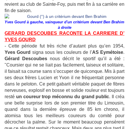
revient au club de Sainte-Foy, puis met fin à sa carrière en
fin de saison.
Yves Gourd à gauche, vainqueur d'un critérium devant Ben Brahim
à droite
GERARD DESCOUBES RACONTE LA CARRIERE D’
YVES GOURD
- Cette période fut très riche d’autant plus qu’en 1954,
Yves Gourd
signa sous les couleurs de l’
AS
Eymétoise
.
Gérard Descoubes
nous décrit le sportif qu’il a été :
"Coursier qui ne se liait pas facilement, taiseux et solitaire,
il faisait sa course sans s’occuper de quiconque. Mis à part
ses deux frères Lucien et Yvon il ne fréquentait personne
dans le peloton. Ce petit gabarit véritable paquet de fibres
nerveuses, explosif en bosse et solide rouleur est toujours
resté
un coureur trop méconnu du grand public
. Il créa
une belle surprise lors de son premier titre du Limousin,
quand dans la dernière épreuve de 85 km chrono, il
atomisa tous les meilleurs coureurs du comité pour
décrocher la palme. Sur le moment beaucoup pensèrent
que ce résultat restait chanceux. Mais deux ans plus tard il