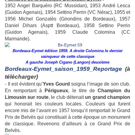
1952 Angel Barquéro (RC Mussidan), 1953 André Lesca
(Guidon Agenais), 1954 Settino Perrin (VC Nérac), 1955 et
1956 Michel Gonzalès (Girondins de Bordeaux), 1957
Daniel Dihars (Asptt Bordeaux), 1958 Settino Perrin
(Guidon Agenais), 1959 Claude Colomina (CC
Marmande).
Bordeaux-Eymet édition 1959. A droite Colomina le dernier
vainqueur de cette classique
A gauche Joseph Cigano (Langon) deuxième
Bordeaux-Eymet_saison_1959_Reportage
(à
télécharger)
- Il est évident qu’
Yves
Gourd
soigna l’image de son club.
En remportant à
Périgueux
, le titre de
Champion du
Limousin sur route
, le club détenait
un grand champion
qui honorait les couleurs locales. Couleurs qui furent
encore mis de l’avant en 1957 lorsqu’il remportait le Grand
Prix de Belvès qui constituait à cette époque un monument
de classique. Revenons d’ailleurs à ce Grand Prix de
Belvès.