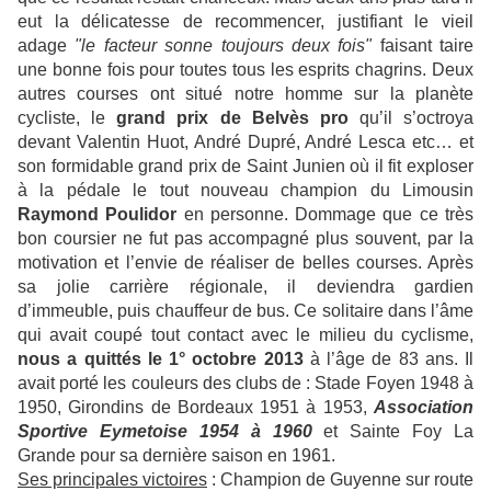
eut la délicatesse de recommencer, justifiant le vieil
adage
"le facteur sonne toujours deux fois"
faisant taire
une bonne fois pour toutes tous les esprits chagrins. Deux
autres courses ont situé notre homme sur la planète
cycliste, le
grand prix de Belvès pro
qu’il s’octroya
devant Valentin Huot, André Dupré, André Lesca etc… et
son formidable grand prix de Saint Junien où il fit exploser
à la pédale le tout nouveau champion du Limousin
Raymond Poulidor
en personne. Dommage que ce très
bon coursier ne fut pas accompagné plus souvent, par la
motivation et l’envie de réaliser de belles courses. Après
sa jolie carrière régionale, il deviendra gardien
d’immeuble, puis chauffeur de bus. Ce solitaire dans l’âme
qui avait coupé tout contact avec le milieu du cyclisme,
nous a quittés le 1° octobre 2013
à l’âge de 83 ans. Il
avait porté les couleurs des clubs de : Stade Foyen 1948 à
1950, Girondins de Bordeaux 1951 à 1953,
Association
Sportive Eymetoise 1954 à 1960
et Sainte Foy La
Grande pour sa dernière saison en 1961.
Ses principales victoires
: Champion de Guyenne sur route