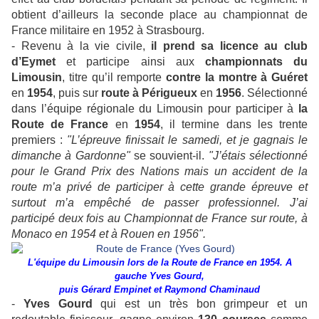
obtient d’ailleurs la seconde place au championnat de
France militaire en 1952 à Strasbourg.
- Revenu à la vie civile,
il prend sa licence au club
d’Eymet
et participe ainsi aux
championnats du
Limousin
, titre qu’il remporte
contre la montre à
Guéret
en
1954
, puis sur
route à Périgueux
en
1956
. Sélectionné
dans l’équipe régionale du Limousin pour participer à
la
Route de France
en
1954
, il termine dans les trente
premiers :
"L’épreuve finissait le samedi, et je gagnais le
dimanche à Gardonne"
se souvient-il.
"J’étais sélectionné
pour le Grand Prix des Nations mais un accident de la
route m’a privé de participer à cette grande épreuve et
surtout m’a empêché de passer professionnel. J’ai
participé deux fois au Championnat de France sur route, à
Monaco en 1954 et à Rouen en 1956".
L'équipe du Limousin lors de la Route de France en 1954. A
gauche Yves Gourd,
puis Gérard Empinet et Raymond Chaminaud
-
Yves Gourd
qui est un très bon grimpeur et un