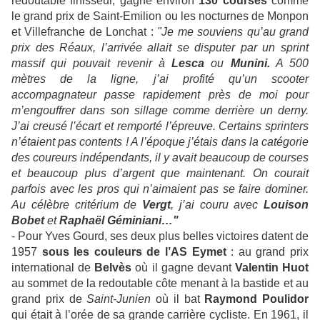
redoutable finisseur, gagne environ
130 courses
comme
le grand prix de Saint-Emilion ou les nocturnes de Monpon
et Villefranche de Lonchat :
"Je me souviens qu’au grand
prix des Réaux, l’arrivée allait se disputer par un sprint
massif qui pouvait revenir à
Lesca
ou
Munini.
A 500
mètres de la ligne, j’ai profité qu’un scooter
accompagnateur passe rapidement près de moi pour
m’engouffrer dans son sillage comme derrière un derny.
J’ai creusé l’écart et remporté l’épreuve. Certains sprinters
n’étaient pas contents ! A l’époque j’étais dans la catégorie
des coureurs indépendants, il y avait beaucoup de courses
et beaucoup plus d’argent que maintenant. On courait
parfois avec les pros qui n’aimaient pas se faire dominer.
Au célèbre critérium de
Vergt
, j’ai couru avec
Louison
Bobet
et
Raphaël Géminiani…"
- Pour Yves Gourd, ses deux plus belles victoires datent de
1957
sous les couleurs de l’AS Eymet
: au grand prix
international de
Belvès
où il gagne devant
Valentin Huot
au sommet de la redoutable côte menant à la bastide et au
grand prix de
Saint-Junien
où il bat
Raymond Poulidor
qui était à l’orée de sa grande carrière cycliste. En 1961, il