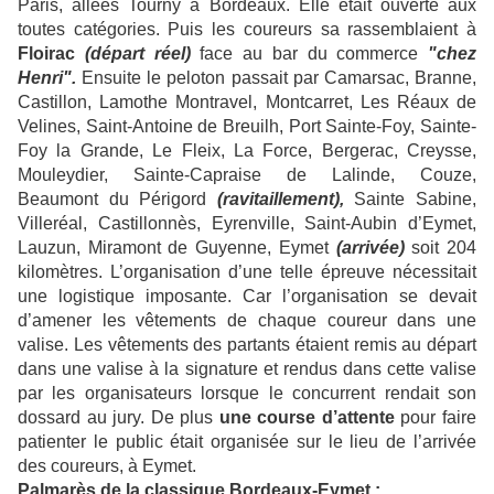
Paris, allées Tourny à Bordeaux. Elle était ouverte aux
toutes catégories. Puis les coureurs sa rassemblaient à
Floirac
(départ réel)
face au bar du commerce
"chez
Henri".
Ensuite le peloton passait par Camarsac, Branne,
Castillon, Lamothe Montravel, Montcarret, Les Réaux de
Velines, Saint-Antoine de Breuilh, Port Sainte-Foy, Sainte-
Foy la Grande, Le Fleix, La Force, Bergerac, Creysse,
Mouleydier, Sainte-Capraise de Lalinde, Couze,
Beaumont du Périgord
(ravitaillement),
Sainte Sabine,
Villeréal, Castillonnès, Eyrenville, Saint-Aubin d’Eymet,
Lauzun, Miramont de Guyenne, Eymet
(arrivée)
soit 204
kilomètres. L’organisation d’une telle épreuve nécessitait
une logistique imposante. Car l’organisation se devait
d’amener les vêtements de chaque coureur dans une
valise. Les vêtements des partants étaient remis au départ
dans une valise à la signature et rendus dans cette valise
par les organisateurs lorsque le concurrent rendait son
dossard au jury. De plus
une course d’attente
pour faire
patienter le public était organisée sur le lieu de l’arrivée
des coureurs, à Eymet.
Palmarès de la classique Bordeaux-Eymet
: