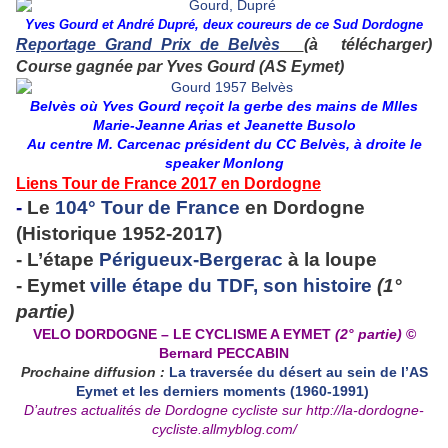
Yves Gourd et André Dupré, deux coureurs de ce Sud Dordogne
Reportage_Grand_Prix_de_Belvès
(à télécharger)
Course gagnée par Yves Gourd (AS Eymet)
Belvès où Yves Gourd reçoit la gerbe des mains de Mlles
Marie-Jeanne Arias et Jeanette Busolo
Au centre M. Carcenac président du CC Belvès, à droite le
speaker Monlong
Liens Tour de France 2017 en Dordogne
-
Le
104° Tour de France
en Dordogne
(Historique 1952-2017)
- L’étape
Périgueux-Bergerac
à la loupe
- Eymet
ville étape du TDF, son histoire
(1°
partie)
VELO DORDOGNE – LE CYCLISME A EYMET
(2° partie)
©
Bernard PECCABIN
Prochaine diffusion :
La traversée du désert au sein de l’AS
Eymet et les derniers moments (1960-1991)
D’autres actualités de Dordogne cycliste sur
http://la-dordogne-
cycliste.allmyblog.com/