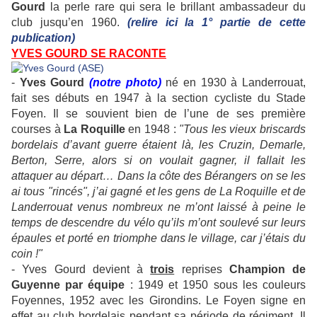
Gourd
la perle rare qui sera le brillant ambassadeur du
club jusqu’en 1960.
(relire ici la 1° partie de cette
publication)
YVES GOURD SE RACONTE
-
Yves Gourd
(notre photo)
né en 1930 à Landerrouat,
fait ses débuts en 1947 à la section cycliste du Stade
Foyen. Il se souvient bien de l’une de ses première
courses à
La Roquille
en 1948 :
"Tous les vieux briscards
bordelais d’avant guerre étaient là, les Cruzin, Demarle,
Berton, Serre, alors si on voulait gagner, il fallait les
attaquer au départ… Dans la côte des Bérangers on se les
ai tous "rincés", j’ai gagné et les gens de La Roquille et de
Landerrouat venus nombreux ne m’ont laissé à peine le
temps de descendre du vélo qu’ils m’ont soulevé sur leurs
épaules et porté en triomphe dans le village, car j’étais du
coin !"
- Yves Gourd devient à
trois
reprises
Champion de
Guyenne par équipe
: 1949 et 1950 sous les couleurs
Foyennes, 1952 avec les Girondins. Le Foyen signe en
effet au club bordelais pendant sa période de régiment. Il