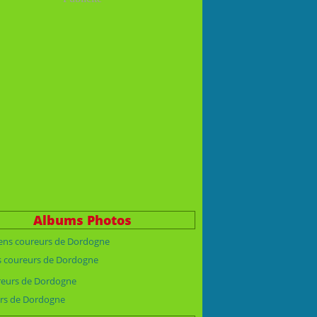
Albums Photos
s coureurs de Dordogne
rs de Dordogne