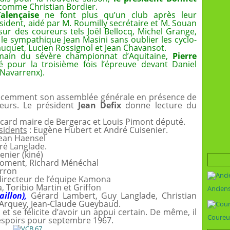
 comme Christian Bordier.
alençaise
ne font plus qu’un club après leur
ésident, aidé par M. Roumilly secrétaire et M. Souan
sur des coureurs tels Joël Bellocq, Michel Grange,
le sympathique Jean Masini sans oublier les cyclo-
auquet, Lucien Rossignol et Jean Chavansot.
main du sévère championnat d’Aquitaine,
Pierre
pour la troisième fois l’épreuve devant Daniel
(Navarrenx).
écemment son assemblée générale en présence de
eurs. Le président
Jean Defix
donne lecture du
card maire de Bergerac et Louis Pimont député.
sidents
: Eugène Hubert et André Cuisenier.
Jean Haensel
ré Langlade.
enier (kiné)
roment, Richard Ménéchal
arron
directeur de l’équipe Kamona
a, Toribio Martin et Griffon
Ancien
illon),
Gérard Lambert, Guy Langlade, Christian
an Arquey, Jean-Claude Gueybaud.
 et se félicite d’avoir un appui certain. De même, il
Coureu
 espoirs pour septembre 1967.