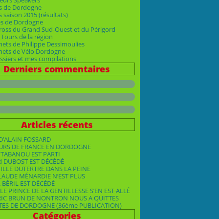
eurs Speakers
s de Dordogne
 saison 2015 (résultats)
es de Dordogne
ross du Grand Sud-Ouest et du Périgord
Tours de la région
nets de Philippe Dessimoulies
rnets de Vélo Dordogne
siers et mes compilations
Derniers commentaires
Articles récents
D’ALAIN FOSSARD
OURS DE FRANCE EN DORDOGNE
TABANOU EST PARTI
d DUBOST EST DÉCÉDÉ
ILLE DUTERTRE DANS LA PEINE
LAUDE MÉNARDIE N’EST PLUS
 BÉRIL EST DÉCÉDÉ
LE PRINCE DE LA GENTILLESSE S’EN EST ALLÉ
RIC BRUN DE NONTRON NOUS A QUITTES
TES DE DORDOGNE (36ème PUBLICATION)
Catégories