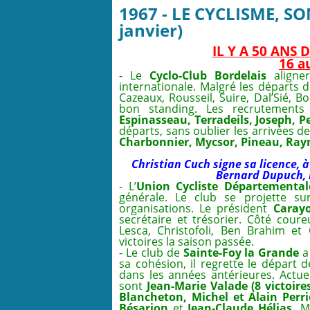
1967 - LE CYCLISME, S
janvier)
IL Y A 50 ANS
16 a
- Le
Cyclo-Club Bordelais
aligner
internationale. Malgré les départs 
Cazeaux, Rousseil, Suire, Dal’Sié, B
bon standing. Les recrutements
Espinasseau, Terradeils, Joseph, 
départs, sans oublier les arrivées d
Charbonnier, Mycsor, Pineau, Ray
Christian Cuch signe sa licence, 
Bernard Dupuch, M
- L’
Union
Cycliste Départemental
générale. Le club se projette s
organisations. Le président
Cara
secrétaire et trésorier. Côté cou
Lesca, Christofoli, Ben Brahim e
victoires la saison passée.
- Le club de
Sainte-Foy la Grande
a 
sa cohésion, il regrette le départ 
dans les années antérieures. Actuell
sont
Jean-Marie Valade (8 victoir
Blancheton, Michel et Alain Perri
Bésarion
et
Jean-Claude Hélias.
Ma