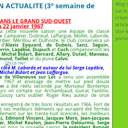
ON ACTUALITE (3° semaine de
Blog 
sur l
créat
 DANS LE GRAND SUD-OUEST
articl
u 22 janvier 1967
a cette nouvelle saison une équipe de classe
Voir l
de Campaner, Dubreuil, Laffargue, Mollet, Laborde,
porta
ordier, Mérillou et Dulhoste, le club conservera un
 d’
Alexis Eyquard, de Dubois, Sanz, Seguin,
Perrin, Lapébie, Dupuch
et
Cuch
compenseront les
e
Michel Bidart, Bernard, Allary, Duteil, Maneau,
mond, Teillet
et du jeune
Calvo
.
à côté M. Laborde et autour de lui Serge Lapébie,
ichel Bidart et Jean Laffargue.
e de Villeneuve sur Lot
a tenu son assemblée
ur 1967 et envisage de mettre sur pied douze
yon
a été réélu secondé par Monsieur Bontemps
reurs on compte sur Archambaud, Guiral, Fantino,
t Gouzy sans oublier Roger Rieu auteur de onze
enregistré de très bons résultats en 1966. Fort de
de ses meilleurs éléments qui auraient été formés
ement sur les trente-huit licenciés, les meilleurs
es), Edmond Vincent, Jacques Moro, Jean-Jacques
er, Michel Roulon, Jean-Pierre Delourme, Serge
is pour la nouvelle saison,
le président Bonnet