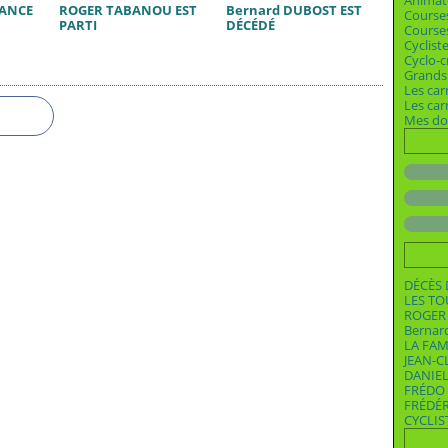
Animat
RANCE
ROGER TABANOU EST
Bernard DUBOST EST
Course
PARTI
DÉCÉDÉ
Courses
Cyclist
Cyclo-c
Grands 
Les car
Les ca
Mes dos
DÉCÈS 
LES T
ROGER 
Bernar
LA FAM
JEAN-C
DANIEL
FRÉDO 
FRÉDÉ
CYCLIS