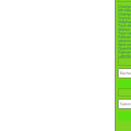
Champio
PR Vill
Champi
Francis
Stépha
Tour d
Marius 
Tour ca
Palmar
séniors
faire u
Quenti
Palmar
Lalinde