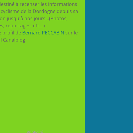
destiné à recenser les informations
e cyclisme de la Dordogne depuis sa
ion jusqu'à nos jours...(Photos,
es, reportages, etc...)
e profil de
Bernard PECCABIN
sur le
il Canalblog
Publicité