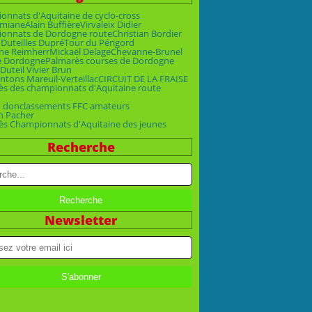
nnats d'Aquitaine de cyclo-cross
emiane
Alain Buffière
Virvaleix Didier
onnats de Dordogne route
Christian Bordier
 Duteil
les Dupré
Tour du Périgord
ne Reimherr
Mickaël Delage
Chevanne-Brunel
e Dordogne
Palmarès courses de Dordogne
Duteil Vivier Brun
ntons Mareuil-Verteillac
CIRCUIT DE LA FRAISE
ès des championnats d'Aquitaine route
n don
classements FFC amateurs
n Pacher
ès Championnats d'Aquitaine des jeunes
Recherche
Newsletter