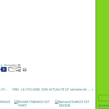
…
]
- Permalien [
#
]
0
EYMET, SON ANCIEN CANTON, SES COURSES CYCLISTES
1992 - LE CYCLISME, SON ACTUALITE (3° semaine de janvier)
Ancien