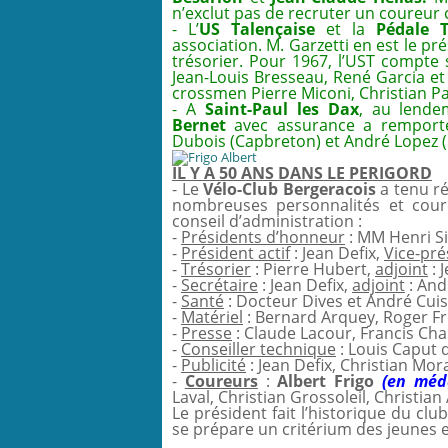
n’exclut pas de recruter un coureur
- L’
US Talençaise
et la
Pédale T
association. M. Garzetti en est le pr
trésorier. Pour 1967, l’UST compte 
Jean-Louis Bresseau, René Garcia et 
crossmen Pierre Miconi, Christian P
- A
Saint-Paul les Dax
, au lende
Bernet
avec assurance a remporté 
Dubois (Capbreton) et André Lopez 
IL Y A 50 ANS DANS LE PERIGORD
- Le
Vélo-Club Bergeracois
a tenu r
nombreuses personnalités et cour
conseil d’administration :
-
Présidents d’honneur
: MM Henri Si
-
Président actif
: Jean Defix,
Vice-pré
-
Trésorier
: Pierre Hubert,
adjoint
: 
-
Secrétaire
: Jean Defix,
adjoint
: And
-
Santé
: Docteur Dives et André Cuis
-
Matériel
: Bernard Arquey, Roger F
-
Presse
: Claude Lacour, Francis Ch
-
Conseiller technique
: Louis Caput 
-
Publicité
: Jean Defix, Christian Mor
-
Coureurs
:
Albert Frigo
(en méda
Laval, Christian Grossoleil, Christi
Le président fait l’historique du club
se prépare un critérium des jeunes