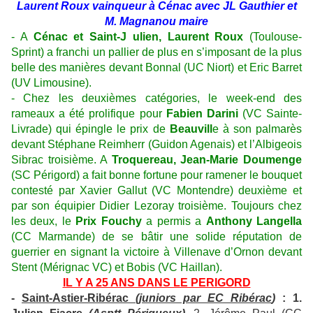
Laurent Roux vainqueur à Cénac avec JL Gauthier et
M. Magnanou maire
- A
Cénac et Saint-J ulien, Laurent Roux
(Toulouse-
Sprint) a franchi un pallier de plus en s’imposant de la plus
belle des manières devant Bonnal (UC Niort) et Eric Barret
(UV Limousine).
- Chez les deuxièmes catégories, le week-end des
rameaux a été prolifique pour
Fabien Darini
(VC Sainte-
Livrade) qui épingle le prix de
Beauvill
e à son palmarès
devant Stéphane Reimherr (Guidon Agenais) et l’Albigeois
Sibrac troisième. A
Troquereau, Jean-Marie Doumenge
(SC Périgord) a fait bonne fortune pour ramener le bouquet
contesté par Xavier Gallut (VC Montendre) deuxième et
par son équipier Didier Lezoray troisième. Toujours chez
les deux, le
Prix Fouchy
a permis a
Anthony Langella
(CC Marmande) de se bâtir une solide réputation de
guerrier en signant la victoire à Villenave d’Ornon devant
Stent (Mérignac VC) et Bobis (VC Haillan).
IL Y A 25 ANS DANS LE PERIGORD
-
Saint-Astier-Ribérac
(juniors par EC Ribérac
)
: 1.