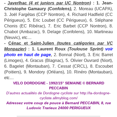
-
Javerlhac
(4 et juniors par UC Nontron)
: 1. Jean-
Christophe Gamaury
(Confolens),
2. Moreau (UCAPA),
3. Joël Fargétas (CCP Nontron), 4. Richard Hadfield (CC
Périgueux), 5. Eric Loubet (CC Périgueux), 6. Stéphane
Chonis (EC Ribérac), 7. Eric Barbet (CCP Nontron), 8.
Chabot (Ambazac), 9. Delage (Confolens), 10. Martineau
(Neuvic), etc…
-
Cénac et Saint-Julien
(toutes catégories par VC
Monpazier)
: 1. Laurent Roux
(Toulouse Sprint)
voir
photo en haut de page
,
2. Bonnal (Niort), 3. Eric Barret
(Limoges), 4. Gracus (Blagnac), 5. Olivier Ouvrard (Niort),
6. Bagelet (Montauban), 7. Cessat (CRCL), 8. Escoubet
(Poitiers), 9. Mondory (Orléans), 10. Rinéro (Montauban),
etc…
VELO DORDOGNE - 1992/15° SEMAINE © BERNARD
PECCABIN
D’autres actualités de Dordogne cycliste sur
http://la-dordogne-
cycliste.allmyblog.com/
Adressez
votre coup de pouce à Bernard PECCABIN, 8, rue
Ludovic Trarieux 24000 PERIGUEUX