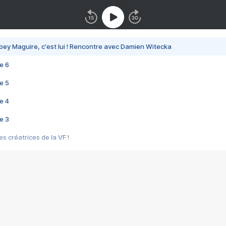
bey Maguire, c'est lui ! Rencontre avec Damien Witecka
e 6
e 5
e 4
e 3
s créatrices de la VF !
e 2
e 1
e Mektoub My Love arrive enfin ! Rencontre avec Shaïn Boumedine et Sal
i : après Toni en famille