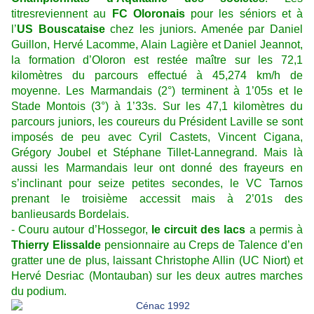
titresreviennent au
FC Oloronais
pour les séniors et à
l’
US Bouscataise
chez les juniors. Amenée par Daniel
Guillon, Hervé Lacomme, Alain Lagière et Daniel Jeannot,
la formation d’Oloron est restée maître sur les 72,1
kilomètres du parcours effectué à 45,274 km/h de
moyenne. Les Marmandais (2°) terminent à 1’05s et le
Stade Montois (3°) à 1’33s. Sur les 47,1 kilomètres du
parcours juniors, les coureurs du Président Laville se sont
imposés de peu avec Cyril Castets, Vincent Cigana,
Grégory Joubel et Stéphane Tillet-Lannegrand. Mais là
aussi les Marmandais leur ont donné des frayeurs en
s’inclinant pour seize petites secondes, le VC Tarnos
prenant le troisième accessit mais à 2’01s des
banlieusards Bordelais.
- Couru autour d’Hossegor,
le circuit des lacs
a permis à
Thierry Elissalde
pensionnaire au Creps de Talence d’en
gratter une de plus, laissant Christophe Allin (UC Niort) et
Hervé Desriac (Montauban) sur les deux autres marches
du podium.