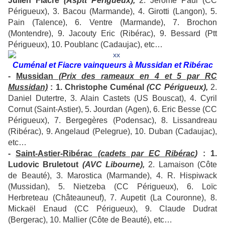
Julien Fiacre
(Asptt Périgueux),
2. Jérôme Paul (CC
Périgueux), 3. Bacou (Marmande), 4. Girotti (Langon), 5.
Pain (Talence), 6. Ventre (Marmande), 7. Brochon
(Montendre), 9. Jacouty Eric (Ribérac), 9. Bessard (Ptt
Périgueux), 10. Poublanc (Cadaujac), etc…
Cuménal et Fiacre vainqueurs à Mussidan et Ribérac
-
Mussidan
(Prix des rameaux en 4 et 5 par RC
Mussidan)
: 1. Christophe Cuménal
(CC Périgueux),
2.
Daniel Dutertre, 3. Alain Castets (US Bouscat), 4. Cyril
Cornut (Saint-Astier), 5. Jourdan (Agen), 6. Eric Besse (CC
Périgueux), 7. Bergegères (Podensac), 8. Lissandreau
(Ribérac), 9. Angelaud (Pelegrue), 10. Duban (Cadaujac),
etc…
-
Saint-Astier-Ribérac
(cadets par EC Ribérac
)
: 1.
Ludovic Bruletout
(AVC Libourne),
2. Lamaison (Côte
de Beauté), 3. Marostica (Marmande), 4. R. Hispiwack
(Mussidan), 5. Nietzeba (CC Périgueux), 6. Loïc
Herbreteau (Châteauneuf), 7. Aupetit (La Couronne), 8.
Mickaël Enaud (CC Périgueux), 9. Claude Dudrat
(Bergerac), 10. Mallier (Côte de Beauté), etc…