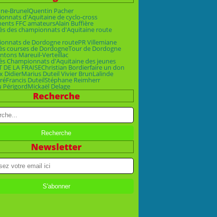
ne-Brunel
Quentin Pacher
nnats d'Aquitaine de cyclo-cross
ments FFC amateurs
Alain Buffière
ès des championnats d'Aquitaine route
onnats de Dordogne route
PR Villemiane
ès courses de Dordogne
Tour de Dordogne
ntons Mareuil-Verteillac
ès Championnats d'Aquitaine des jeunes
T DE LA FRAISE
Christian Bordier
faire un don
x Didier
Marius Duteil Vivier Brun
Lalinde
ré
Francis Duteil
Stéphane Reimherr
u Périgord
Mickaël Delage
Recherche
Newsletter