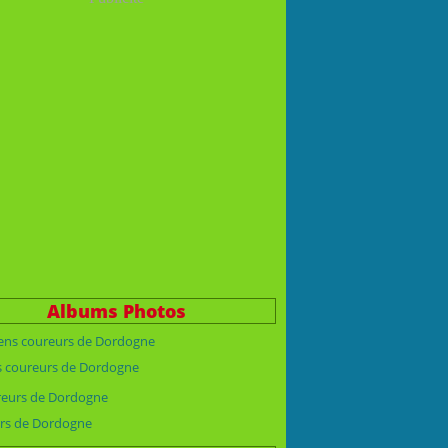
Albums Photos
s coureurs de Dordogne
rs de Dordogne