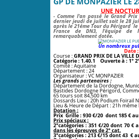
GP DE MONPAZIER LE 28
UNE NOCTUR
- Comme l’an passé le Grand Prix 
dernier jeudi de juillet soit le 28 
après le 21éme Tour du Périgord le
France de DN3, l’équipe de l
remarquablement dotée.
Un nombreux publ
Date :
Course :
GRAND PRIX DE LA VILLE
Catégorie : 1.40.1
Ouverte à : 1° 2
Comité : Aquitaine
Département : 24
Organisateur : VC MONPAZIER
Les grands partenaires :
Département de la Dordogne, Muni
Bastides Dordogne Périgord, Commer
65 tours soit 84,500 km
Dossards Lieu : 20h Podium Foirail 
Lieu & Heure de Départ : 21h même 
Dotation :
Prix Grille : 930 €/20 dont 185 € au
Prix spéciaux :
2°catégories : 351 €/20 dont 70 € 
dans les épreuves de 2° cat.
3°catégories : 213 €/15 dont 43 € a