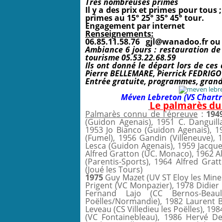
T
rès nombreuses primes
Il y a des prix et primes pour tous
primes au 15° 25° 35° 45° tour.
Engagement par internet
Renseignements:
06.85.11.58.76
gjl@wanadoo.fr
ou 
Ambiance 6 jours : restauration de p
tourisme 05.53.22.68.59
Ils ont donné le départ lors de ce
Pierre BELLEMARE, Pierrick FEDRIGO 
E
ntrée gratuite, programmes, gran
Méven Lebreton (VS Chartre
Le palmarès d
Palmarès connu de l'épreuve
:
194
(Guidon Agenais), 1951 C. Danguil
1953 Jo Bianco (Guidon Agenais), 1
(Fumel), 1956 Gandin (Villeneuve), 
Lesca (Guidon Agenais), 1959 Jacque
Alfred Gratton (UC. Monaco), 1962 A
(Parentis-Sports), 1964 Alfred Gra
(Joué les Tours)
1975
Guy Mazet (UV ST Eloy les Mines
Prigent (VC Monpazier), 1978 Didier 
Fernand Lajo (CC Bernos-Beaul
Poëlles/Normandie), 1982 Laurent 
Leveau (CS Villedieu les Poëlles), 19
(VC Fontainebleau), 1986 Hervé De