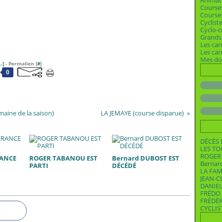
Animat
Course
Courses
Cyclist
Cyclo-c
Grands 
Les car
Les ca
Mes dos
…
]
- Permalien [
#
]
0
aine de la saison)
LA JEMAYE (course disparue)
DÉCÈS 
LES T
ROGER 
RANCE
ROGER TABANOU EST
Bernard DUBOST EST
Bernar
PARTI
DÉCÉDÉ
LA FAM
JEAN-C
DANIEL
FRÉDO 
FRÉDÉ
CYCLIS