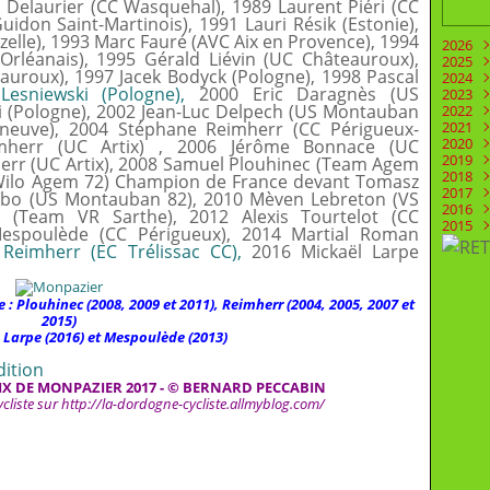
e Delaurier (CC Wasquehal), 1989 Laurent Piéri (CC
idon Saint-Martinois), 1991 Lauri Résik (Estonie),
elle), 1993 Marc Fauré (AVC Aix en Provence), 1994
2026
Orléanais), 1995 Gérald Liévin (UC Châteauroux),
2025
Juill
uroux), 1997 Jacek Bodyck (Pologne), 1998 Pascal
2024
Juin
Déc
Lesniewski (Pologne),
2000 Eric Daragnès (US
2023
Mai
Nov
Déc
i (Pologne), 2002 Jean-Luc Delpech (US Montauban
2022
Févr
Oct
Nov
Déc
leneuve), 2004 Stéphane Reimherr (CC Périgueux-
2021
Aoû
Oct
Nov
Déc
2020
Juill
Sep
Oct
Nov
Déc
mherr (UC Artix) , 2006 Jérôme Bonnace (UC
2019
Juin
Aoû
Sep
Oct
Nov
Déc
err (UC Artix), 2008 Samuel Plouhinec (Team Agem
2018
Mai
Mai
Aoû
Sep
Oct
Nov
Déc
Wilo Agem 72) Champion de France devant Tomasz
2017
Avri
Mar
Juill
Aoû
Sep
Oct
Nov
Déc
ïbo (US Montauban 82), 2010 Mèven Lebreton (VS
2016
Mar
Févr
Juin
Juill
Aoû
Sep
Oct
Nov
Déc
c (Team VR Sarthe), 2012 Alexis Tourtelot (CC
2015
Févr
Janv
Mai
Juin
Juill
Aoû
Sep
Oct
Nov
Déc
Mespoulède (CC Périgueux), 2014 Martial Roman
Janv
Avri
Mai
Juin
Juill
Aoû
Sep
Oct
Nov
Déc
Reimherr (EC Trélissac CC),
2016 Mickaël Larpe
Mar
Avri
Mai
Juin
Juill
Aoû
Sep
Oct
Nov
Févr
Mar
Avri
Mai
Juin
Juill
Aoû
Sep
Oct
Janv
Févr
Mar
Avri
Mai
Juin
Juill
Aoû
Sep
: Plouhinec (2008, 2009 et 2011), Reimherr (2004, 2005, 2007 et
Janv
Févr
Mar
Avri
Mai
Juin
Juill
Aoû
2015)
Janv
Févr
Mar
Avri
Mai
Juin
Juill
, Larpe (2016) et Mespoulède (2013)
Janv
Févr
Mar
Avri
Mai
Juin
Janv
Févr
Mar
Avri
Mai
dition
Janv
Févr
Mar
Avri
X DE MONPAZIER 2017 - © BERNARD PECCABIN
Janv
Févr
Mar
cliste sur
http://la-dordogne-cycliste.allmyblog.com/
Janv
Févr