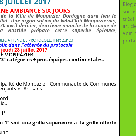
 JUILLET 2017
Blog 
NE AMBIANCE SIX JOURS
sur l
de la Ville de Monpazier Dordogne aura lieu le
créat
juillet. Une organisation du Vélo-Club Monpaziérois,
 30 avril dernier, deuxième manche de la coupe de
articl
a Bastide prépare cette superbe épreuve,
Voir l
porta
ic dans l'attente du protocole
 jeudi 28 juillet 2017
 DE MONPAZIER
°3° catégories + pros équipes continentales.
cipalité de Monpazier, Communauté de Communes
çants et Artisans.
Nord
lieu
 1°
au 1°
soit une grille supérieure à la grille offerte
u 1°