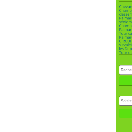
Chevan
Champio
classe
Palmar
séniors
Champi
Palmar
Tour ca
Palmar
CIRCUI
Virvalei
les Dup
Tour d