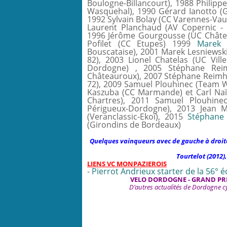
Boulogne-Billancourt), 1988 Philipp
Wasquehal), 1990 Gérard Ianotto (Gu
1992 Sylvain Bolay (CC Varennes-Vauz
Laurent Planchaud (AV Copernic - 
1996 Jérôme Gourgousse (UC Châtea
Pofilet (CC Etupes) 1999
Marek 
Bouscataise), 2001 Marek Lesniewsk
82), 2003 Lionel Chatelas (UC Vil
Dordogne) , 2005 Stéphane Rei
Châteauroux), 2007 Stéphane Reimh
72),
2009 Samuel Plouhinec (Team 
Kaszuba (CC Marmande) et Carl Na
Chartres), 2011 Samuel Plouhine
Périgueux-Dordogne), 2013 Jean 
(Veranclassic-Ekoï), 2015
Stéphane 
(Girondins de Bordeaux)
Quelques vainqueurs avec de gauche à droite 
Tourtelot (2012)
LIENS VC MONPAZIEROIS
-
Pierrot Andrieux starter de la 56° é
VELO DORDOGNE - GRAND PRI
D’autres actualités de Dordogne cy