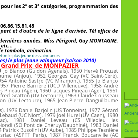
 ; pour les 2° et 3° catégories, programmation des
06.86.15.81.48
art et d’autre de la ligne d’arrivée. Tél office de
s dernières années, Miss Périgord, Guy MONTAGNE,
etc...
de tombola, animation.
s) le plus jeune vainqueur (saison 2010)
u Grand Prix de MONPAZIER
9
Jo Bianco (Guidon Agenais), 1950 Hervé Prouzet
laume (Anjou), 1952 Georges Gay (VC Saint-Céré),
954 Antoine Sastre (VC Miramont), 1955 Jo Bianco
1957 Pierre Barrière (UCD Villeneuve), 1958 André
s Pineau (Agen), 1960 Jacques Pineau (Agen), 1961
lfred Gratton (UV Lectoure), 1963 Claude Cousseau
tton (UV Lectoure), 1965 Jean-Pierre Danguillaume
), 1976 Daniel Barjolin (US Tonneins), 1977 Gérard
Ancien
Lebaud (UC Niort), 1979 Joel Hurel (UV Caen), 1980
ac), 1981 Daniel Leveau (CS Villedieu les
Biondi (SO Pont de Chéruy/Dauphiné), 1983 Daniel
84 Patrick Busolini (UV Aube), 1985 Philippe Tesnière
Coureu
sriac (ASPTT Paris), 1987 Franck Boucanville (AC