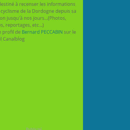
destiné à recenser les informations
e cyclisme de la Dordogne depuis sa
ion jusqu'à nos jours...(Photos,
es, reportages, etc...)
e profil de
Bernard PECCABIN
sur le
il Canalblog
Publicité