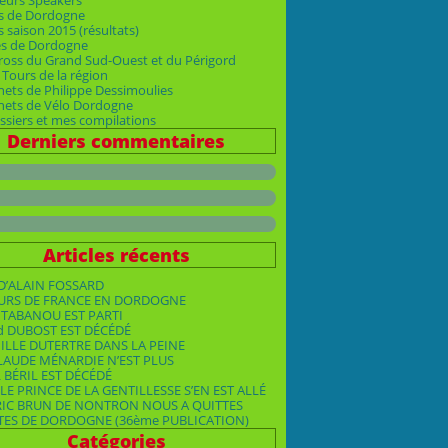
eurs Speakers
s de Dordogne
 saison 2015 (résultats)
es de Dordogne
ross du Grand Sud-Ouest et du Périgord
Tours de la région
nets de Philippe Dessimoulies
rnets de Vélo Dordogne
siers et mes compilations
Derniers commentaires
Articles récents
D’ALAIN FOSSARD
OURS DE FRANCE EN DORDOGNE
TABANOU EST PARTI
d DUBOST EST DÉCÉDÉ
ILLE DUTERTRE DANS LA PEINE
LAUDE MÉNARDIE N’EST PLUS
 BÉRIL EST DÉCÉDÉ
LE PRINCE DE LA GENTILLESSE S’EN EST ALLÉ
RIC BRUN DE NONTRON NOUS A QUITTES
TES DE DORDOGNE (36ème PUBLICATION)
Catégories