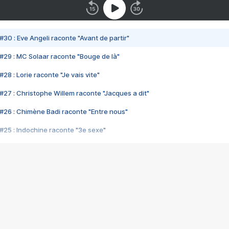
#30 : Eve Angeli raconte "Avant de partir"
#29 : MC Solaar raconte "Bouge de là"
28 : Lorie raconte "Je vais vite"
#27 : Christophe Willem raconte "Jacques a dit"
#26 : Chimène Badi raconte "Entre nous"
#25 : Indochine raconte "3e sexe"
#24 : Zaho raconte "C'est chelou"
#23 : Patrick Bruel raconte "Au café des délices"
#22 : Kyo raconte "Le chemin"
#21 : Nolwenn Leroy raconte "Cassé"
#20 : Patrick Hernandez raconte "Born to be alive"