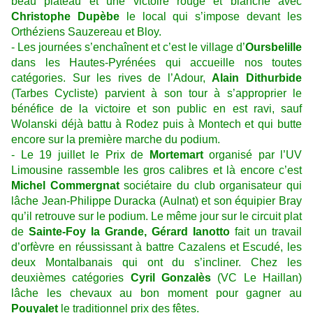
beau plateau et une victoire rouge et blanche avec
Christophe Dupèbe
le local qui s’impose devant les
Orthéziens Sauzereau et Bloy.
- Les journées s’enchaînent et c’est le village d’
Oursbelille
dans les Hautes-Pyrénées qui accueille nos toutes
catégories. Sur les rives de l’Adour,
Alain Dithurbide
(Tarbes Cycliste) parvient à son tour à s’approprier le
bénéfice de la victoire et son public en est ravi, sauf
Wolanski déjà battu à Rodez puis à Montech et qui butte
encore sur la première marche du podium.
- Le 19 juillet le Prix de
Mortemart
organisé par l’UV
Limousine rassemble les gros calibres et là encore c’est
Michel Commergnat
sociétaire du club organisateur qui
lâche Jean-Philippe Duracka (Aulnat) et son équipier Bray
qu’il retrouve sur le podium. Le même jour sur le circuit plat
de
Sainte-Foy la Grande, Gérard Ianotto
fait un travail
d’orfèvre en réussissant à battre Cazalens et Escudé, les
deux Montalbanais qui ont du s’incliner. Chez les
deuxièmes catégories
Cyril Gonzalès
(VC Le Haillan)
lâche les chevaux au bon moment pour gagner au
Pouyalet
le traditionnel prix des fêtes.