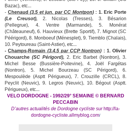
Bazac), etc...
-
Chenaud
(3.5 et jun. par CC Montpon
)
: 1. Eric Porte
(Le Creusot),
2. Nicolas (Tresses), 3. Bésarion
(Pellegrue), 4. Ventre (Marmande), 5. Monérat
(Châteauneuf), 6. Hauvieux (Brette Sportif), 7. Mignot (SC
Péérigord), 8. Monboeuf (Ménesplet), 9. Tiemblo (Chalais),
10. Peytoureau (Saint-Astier), etc...
-
Champs-Romain
(3.4.5 par CCP Nontron)
: 1. Olivier
Chouarche
(SC Périgord),
2. Eric Barbet (Nontron), 3.
Michel Besse (Bussière-Poitevine), 4. Joël Fargétas
(Nontron), 5. Michel Bourzeau (SC Périgord), 6.
Mespoulède (Asptt Périgueux), 7. Crouzille (CRCL), 8.
Peyclit (Neuvic), 9. Legros (Neuvic), 10. Bégout (Asptt.
Périgueux), etc...
VELO DORDOGNE - 1992/29° SEMAINE © BERNARD
PECCABIN
D’autres actualités de Dordogne cycliste sur
http://la-
dordogne-cycliste.allmyblog.com
/