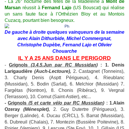
- La 26° nocturne des fêtes de la Madeleine à
Mont de
Marsan
réussit à
Fernand Lajo
(US Bouscat) qui réalise
un sans faute face à l’Orthézien Bloy et au Montois
Cuzacq, pourtant bien besogneux.
De gauche à droite quelques vainqueurs de la semaine
avec Alain Dithurbide, Michel Commergnat,
Christophe Dupèbe, Fernand Lajo et Olivier
Chouarche
IL Y A 25 ANS DANS LE PERIGORD
-
Grignols
(3.4.5.Jun par RC Mussidan
)
: 1. Denis
Larigaudière
(Auch-Lectoure),
2. Castagnet (Tonneins),
3. Charly Denis (Asptt Périgueux), 4. Rieublanc
(Mussidan), 5. Bodin (Sarlat), 6. Melchior (Mussidan) 7.
Fargétas (Nontron), 8. Chonis (Ribérac), 9. Vergnal
(Terrasson), 10. Cornut (Saint-Astier), etc...
-
Grignols
(5 et carte vélo par RC Mussidan
)
: 1.Alain
Ozeray
(Ménesplet),
2. Guy Dutertre (Périgueux), 3.
Berger (Lalinde), 4. Ducau (CRCL), 5. Barrat (Mussidan),
6. Dubreuil (Chalais), 7. Montezin (Bussière Poitevine), 8.
Poirier (Verniers), 9. Lescure (Ste Foy), 10. J. Gillain (US