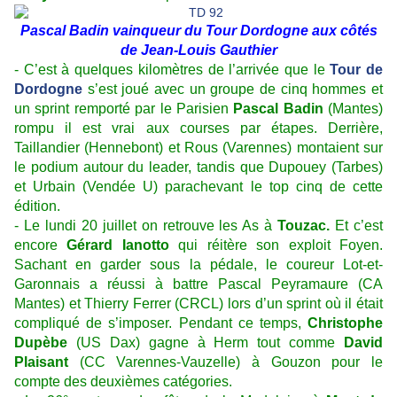
Pascal Badin vainqueur du Tour Dordogne aux côtés
de Jean-Louis Gauthier
- C’est à quelques kilomètres de l’arrivée que le
Tour de
Dordogne
s’est joué avec un groupe de cinq hommes et
un sprint remporté par le Parisien
Pascal Badin
(Mantes)
rompu il est vrai aux courses par étapes. Derrière,
Taillandier (Hennebont) et Rous (Varennes) montaient sur
le podium autour du leader, tandis que Dupouey (Tarbes)
et Urbain (Vendée U) parachevant le top cinq de cette
édition.
- Le lundi 20 juillet on retrouve les As à
Touzac.
Et c’est
encore
Gérard Ianotto
qui réitère son exploit Foyen.
Sachant en garder sous la pédale, le coureur Lot-et-
Garonnais a réussi à battre Pascal Peyramaure (CA
Mantes) et Thierry Ferrer (CRCL) lors d’un sprint où il était
compliqué de s’imposer. Pendant ce temps,
Christophe
Dupèbe
(US Dax) gagne à Herm tout comme
David
Plaisant
(CC Varennes-Vauzelle) à Gouzon pour le
compte des deuxièmes catégories.