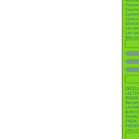
Animat
Course
Courses
Cyclist
Cyclo-c
Grands 
Les car
Les ca
Mes dos
DÉCÈS 
LES T
ROGER 
Bernar
LA FAM
JEAN-C
DANIEL
FRÉDO 
FRÉDÉ
CYCLIS