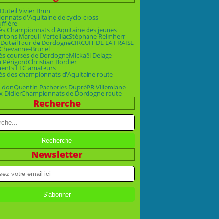
Duteil Vivier Brun
nnats d'Aquitaine de cyclo-cross
uffière
ès Championnats d'Aquitaine des jeunes
ntons Mareuil-Verteillac
Stéphane Reimherr
 Duteil
Tour de Dordogne
CIRCUIT DE LA FRAISE
Chevanne-Brunel
ès courses de Dordogne
Mickaël Delage
u Périgord
Christian Bordier
ments FFC amateurs
ès des championnats d'Aquitaine route
n don
Quentin Pacher
les Dupré
PR Villemiane
x Didier
Championnats de Dordogne route
Recherche
Newsletter