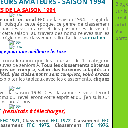
EURS AMATEURS - SAISON 1994
Blog 
 DE LA SAISON 1994
sur l
créat
sement national FFC
de la saison 1994. Il s’agit de
l
, puisqu’à cette époque, ce genre de classement
articl
és par des volontaires et des passionnés de vélo. Il
Voir l
ette saison, au travers des noms relevés sur les
 règle de ces classements lire l’article
sur ce lien
.
porta
age pour une meilleure lecture
 considération que les courses de 1° catégorie
uves de séniors A.
Tous les classements obtenus
é pris en compte, selon des barèmes adaptés au
riété.
(les classements sont complets, voire exacts
xploiter les tableaux avec les classements
, cliquez
ec la saison 1994. Ces classements vous feront
ms qui réveilleront votre esprit et qui j’en suis sur
lecture à tous.
4
(résultats à télécharger)
FFC 1971
, Classement
FFC 1972
, Classement
FFC
lassement
FFC 1975
, Classement
FFC 1976
,