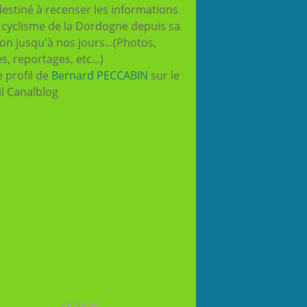
destiné à recenser les informations
e cyclisme de la Dordogne depuis sa
ion jusqu'à nos jours...(Photos,
es, reportages, etc...)
e profil de
Bernard PECCABIN
sur le
il Canalblog
Publicité