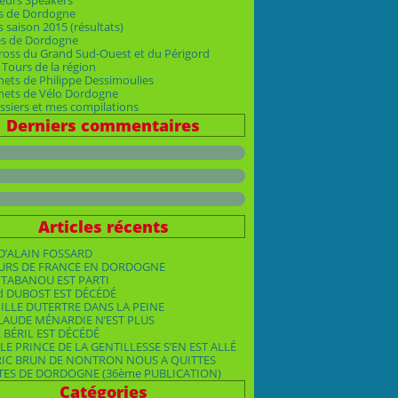
eurs Speakers
s de Dordogne
 saison 2015 (résultats)
es de Dordogne
ross du Grand Sud-Ouest et du Périgord
Tours de la région
nets de Philippe Dessimoulies
rnets de Vélo Dordogne
siers et mes compilations
Derniers commentaires
Articles récents
D’ALAIN FOSSARD
OURS DE FRANCE EN DORDOGNE
TABANOU EST PARTI
d DUBOST EST DÉCÉDÉ
ILLE DUTERTRE DANS LA PEINE
LAUDE MÉNARDIE N’EST PLUS
 BÉRIL EST DÉCÉDÉ
LE PRINCE DE LA GENTILLESSE S’EN EST ALLÉ
RIC BRUN DE NONTRON NOUS A QUITTES
TES DE DORDOGNE (36ème PUBLICATION)
Catégories