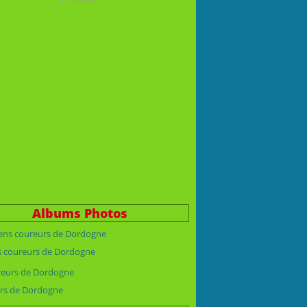
Albums Photos
s coureurs de Dordogne
rs de Dordogne