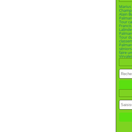
Marius 
Champio
Alain B
Palmar
Tour ca
Francis
Lalinde
Palmar
Tour d
classe
Palmar
séniors
faire u
Virvalei