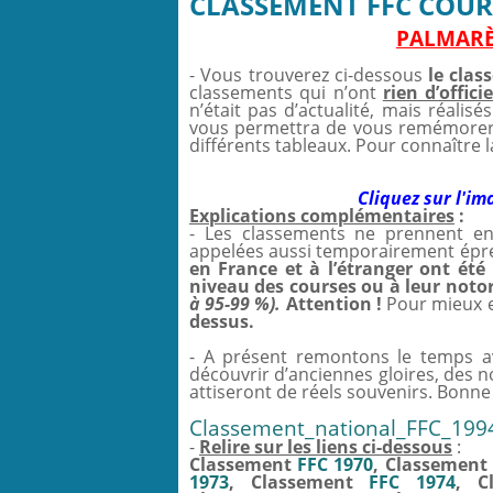
CLASSEMENT FFC COUR
PALMARÈS
- Vous trouverez ci-dessous
le clas
classements qui n’ont
rien d’officie
n’était pas d’actualité, mais réalis
vous permettra de vous remémorer c
différents tableaux. Pour connaître la
Cliquez sur l'im
Explications complémentaires
:
- Les classements ne prennent en
appelées aussi temporairement épre
en France et à l’étranger ont ét
niveau des courses ou à leur noto
à 95-99 %).
Attention !
Pour mieux e
dessus.
- A présent remontons le temps av
découvrir d’anciennes gloires, des no
attiseront de réels souvenirs. Bonne 
Classement_national_FFC_199
-
Relire sur les liens ci-dessous
:
Classement
FFC 1970
, Classement
1973
, Classement
FFC 1974
, C