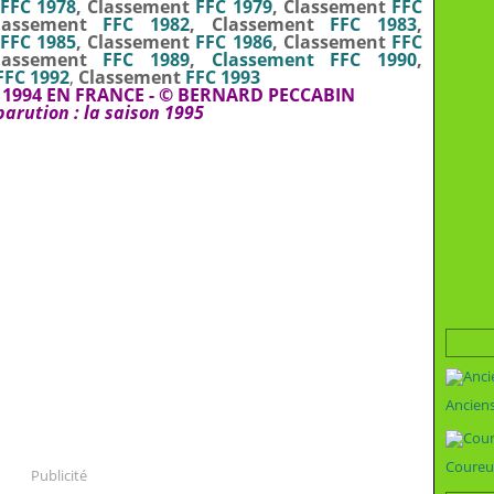
FFC 1978
, Classement
FFC 1979
, Classement
FFC
lassement
FFC 1982
, Classement
FFC 1983
,
FFC 1985
, Classement
FFC 1986
, Classement
FFC
lassement
FFC 1989
,
Classement FFC 1990
,
FFC 1992
,
C
lassement
FFC 1993
1994 EN FRANCE - © BERNARD PECCABIN
parution :
la saison 1995
Ancien
Coureu
Publicité