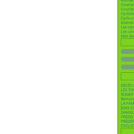
Animat
Course
Courses
Cyclist
Cyclo-c
Grands 
Les car
Les ca
Mes dos
DÉCÈS 
LES T
ROGER 
Bernar
LA FAM
JEAN-C
DANIEL
FRÉDO 
FRÉDÉ
CYCLIS