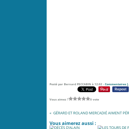
Posté par Bernard PECCABIN à 12:02 -
Commentaires [
Repost
Vous aimez ?
0 vote
Vous aimerez aussi :