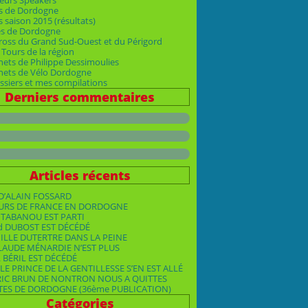
eurs Speakers
s de Dordogne
 saison 2015 (résultats)
es de Dordogne
ross du Grand Sud-Ouest et du Périgord
Tours de la région
nets de Philippe Dessimoulies
rnets de Vélo Dordogne
siers et mes compilations
Derniers commentaires
Articles récents
D’ALAIN FOSSARD
OURS DE FRANCE EN DORDOGNE
TABANOU EST PARTI
d DUBOST EST DÉCÉDÉ
ILLE DUTERTRE DANS LA PEINE
LAUDE MÉNARDIE N’EST PLUS
 BÉRIL EST DÉCÉDÉ
LE PRINCE DE LA GENTILLESSE S’EN EST ALLÉ
RIC BRUN DE NONTRON NOUS A QUITTES
TES DE DORDOGNE (36ème PUBLICATION)
Catégories