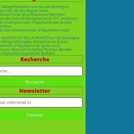
 Delage
Palmarès courses de Dordogne
onnats de Dordogne route
Duteil Vivier Brun
Stéphane Reimherr
ne-Brunel
Lalinde
classements FFC amateurs
ès Championnats d'Aquitaine des jeunes
emiane
ès des championnats d'Aquitaine route
n don
CIRCUIT DE LA FRAISE
Tour de Dordogne
u Périgord
Virvaleix Didier
Francis Duteil
nnats d'Aquitaine de cyclo-cross
ntons Mareuil-Verteillac
Christian Bordier
n Pacher
les Dupré
Alain Buffière
Recherche
Newsletter