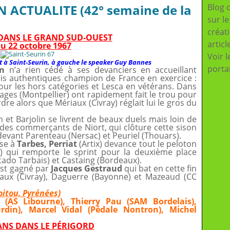
N ACTUALITE (42° semaine de la
Blog 
sur l
créat
S DANS LE GRAND SUD-OUEST
articl
au 22 octobre 1967
Voir l
ut à Saint-Seurin, à gauche le speaker Guy Bannes
porta
in
n’a rien cédé à ses devanciers en accueillant
is authentiques champion de France en exercice :
our les hors catégories et Lesca en vétérans. Dans
ages (Montpellier) ont rapidement fait le trou pour
rdre alors que Mériaux (Civray) réglait lui le gros du
n et Barjolin se livrent de beaux duels mais loin de
 des commerçants de Niort, qui clôture cette sison
evant Parenteau (Nersac) et Peuriel (Thouars).
èse à
Tarbes, Perriat
(Artix) devance tout le peloton
z) qui remporte le sprint pour la deuxième place
tado Tarbais) et Castaing (Bordeaux).
st gagné par
Jacques Gestraud
qui bat en cette fin
iaux (Civray), Daguerre (Bayonne) et Mazeaud (CC
oitou, Pyrénées)
 (AS Libourne), Thierry Pau (SAM Bordelais),
din), Marcel Vidal (Pédale Nontron), Michel
0 ANS DANS LE PÉRIGORD