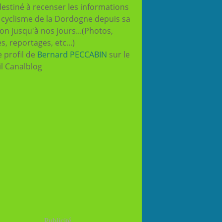
destiné à recenser les informations
e cyclisme de la Dordogne depuis sa
ion jusqu'à nos jours...(Photos,
es, reportages, etc...)
e profil de
Bernard PECCABIN
sur le
il Canalblog
Publicité