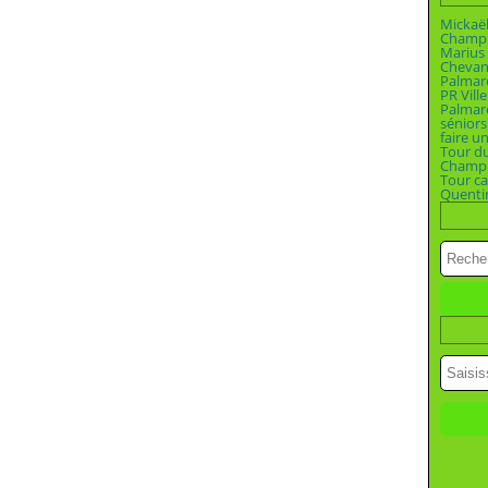
Mickaël
Champi
Marius 
Chevan
Palmar
PR Vill
Palmar
séniors
faire u
Tour d
Champio
Tour ca
Quenti