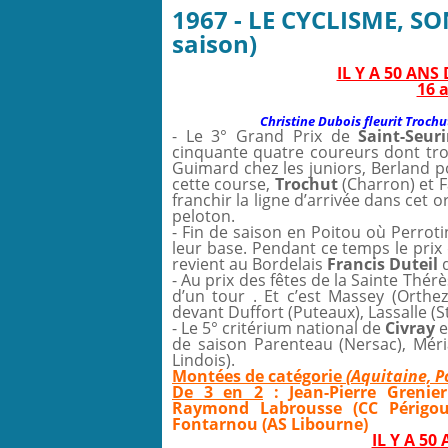
1967 - LE CYCLISME, SO
saison)
IL Y A 50 AN
16 
Christine Dubois fleurit Troch
- Le 3° Grand Prix de
Saint-Seur
cinquante quatre coureurs dont tro
Guimard chez les juniors, Berland p
cette course,
Trochut
(Charron) et F
franchir la ligne d’arrivée dans cet o
peloton.
- Fin de saison en Poitou où Perroti
leur base. Pendant ce temps le prix
revient au Bordelais
Francis Duteil
d
- Au prix des fêtes de la Sainte Thér
d’un tour . Et c’est Massey (Orthe
devant Duffort (Puteaux), Lassalle (S
- Le 5° critérium national de
Civray
e
de saison Parenteau (Nersac), Mér
Lindois).
Montées de catégorie
(Aquitaine, P
De 3 en 2
: Jean-Pierre Grenier
Raymond Labrousse (CC Périgour
Fontarnou (AS Libourne)
IL Y A 5