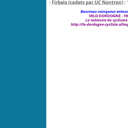
-
Firbeix (cadets par UC Nontron)
:
Bourreau vainqueur entouré
VELO DORDOGNE - 19
La mémoire du cyclisme e
http://la-dordogne-cycliste.all