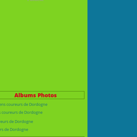
Albums Photos
s coureurs de Dordogne
rs de Dordogne