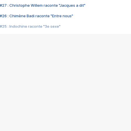
#27 : Christophe Willem raconte "Jacques a dit"
#26 : Chimène Badi raconte "Entre nous"
#25 : Indochine raconte "3e sexe"
#24 : Zaho raconte "C'est chelou"
#23 : Patrick Bruel raconte "Au café des délices"
#22 : Kyo raconte "Le chemin"
#21 : Nolwenn Leroy raconte "Cassé"
#20 : Patrick Hernandez raconte "Born to be alive"
#19 : Lorie raconte "Près de moi"
#18 : Michael Jones raconte "A nos actes manqués" (avec Jean-Jacque
#17 : Khaled raconte "Aïcha"
#16 : Corneille raconte "Parce qu'on vient de loin"