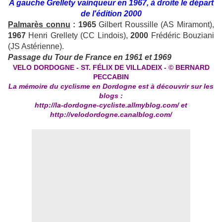
A gauche Grellety vainqueur en 1967, à droite le départ
de l'édition 2000
Palmarès connu
: 1965
Gilbert Roussille (AS Miramont),
1967
Henri Grellety (CC Lindois),
2000
Frédéric Bouziani
(JS Astérienne).
Passage du Tour de France en 1961 et 1969
VELO DORDOGNE - ST. F
É
LIX DE VILLADEIX - © BERNARD
PECCABIN
La mémoire du cyclisme en Dordogne est à découvrir sur les
blogs :
http://la-dordogne-cycliste.allmyblog.com/
et
http://velodordogne.canalblog.com/