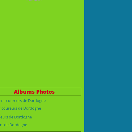
Albums Photos
s coureurs de Dordogne
rs de Dordogne