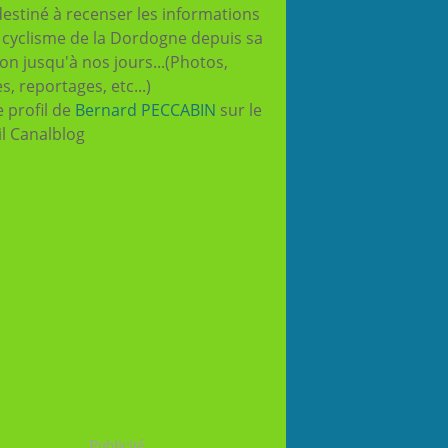
destiné à recenser les informations
e cyclisme de la Dordogne depuis sa
ion jusqu'à nos jours...(Photos,
es, reportages, etc...)
e profil de
Bernard PECCABIN
sur le
il Canalblog
Publicité