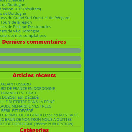
eurs Speakers
s de Dordogne
 saison 2015 (résultats)
es de Dordogne
ross du Grand Sud-Ouest et du Périgord
Tours de la région
nets de Philippe Dessimoulies
rnets de Vélo Dordogne
siers et mes compilations
Derniers commentaires
Articles récents
D’ALAIN FOSSARD
OURS DE FRANCE EN DORDOGNE
TABANOU EST PARTI
d DUBOST EST DÉCÉDÉ
ILLE DUTERTRE DANS LA PEINE
LAUDE MÉNARDIE N’EST PLUS
 BÉRIL EST DÉCÉDÉ
LE PRINCE DE LA GENTILLESSE S’EN EST ALLÉ
RIC BRUN DE NONTRON NOUS A QUITTES
TES DE DORDOGNE (36ème PUBLICATION)
Catégories