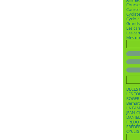
Animat
Course
Courses
Cyclist
Cyclo-c
Grands 
Les car
Les ca
Mes dos
DÉCÈS 
LES T
ROGER 
Bernar
LA FAM
JEAN-C
DANIEL
FRÉDO 
FRÉDÉ
CYCLIS