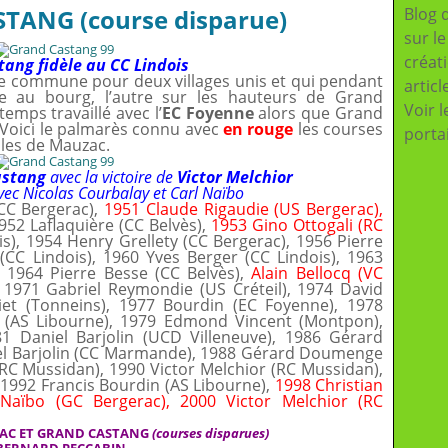
ANG (course disparue)
Blog 
sur l
créat
ang fidèle au CC Lindois
e commune pour deux villages unis et qui pendant
articl
e au bourg, l’autre sur les hauteurs de Grand
Voir l
emps travaillé avec l’
EC
Foyenne
alors que Grand
 Voici le palmarès connu avec
en rouge
les courses
porta
lles de Mauzac.
astang
avec la victoire de
Victor Melchior
avec Nicolas Courbalay et Carl Naïbo
(CC Bergerac),
1951 Claude Rigaudie (US Bergerac),
52 Laflaquière (CC Belvès),
1953 Gino Ottogali (RC
s), 1954 Henry Grellety (CC Bergerac), 1956 Pierre
CC Lindois), 1960 Yves Berger (CC Lindois), 1963
, 1964 Pierre Besse (CC Belvès),
Alain Bellocq (VC
1971 Gabriel Reymondie (US Créteil), 1974 David
et (Tonneins), 1977 Bourdin (EC Foyenne), 1978
 (AS Libourne), 1979 Edmond Vincent (Montpon),
81 Daniel Barjolin (UCD Villeneuve), 1986 Gérard
l Barjolin (CC Marmande), 1988 Gérard Doumenge
(RC Mussidan), 1990 Victor Melchior (RC Mussidan),
 1992 Francis Bourdin (AS Libourne),
1998 Christian
 Naïbo (GC Bergerac), 2000 Victor Melchior (RC
AC ET GRAND CASTANG
(courses disparues)