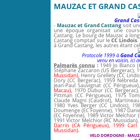
MAUZAC ET GRAND CAST
Grand Cast
-
Mauzac et Grand Castang
soit un
une époque organisait une cours
Castang. Le bourg de Mauzac a longt
Castang comptait sur le
CC Lindois
.
à Grand Castang, les autres étant ce
Protocole 1999 à
Gand C
venu en voisin, ici 
Palmarès connu
:
1949 Jo Bianco 
Stéphane Zaccaron (US Bergerac), 19
Mussidan),
Henry Grellety (CC Lindoi
Dory (CC Bergerac), 1959 Nébreda (
Jean-Paul Sauvignat (CC Périgueux)
Macau),
1970 Dubur (CC Bergerac), 
Pittman (CC Périgueux), 1975 Tomi
Claude Magni (Caudrot), Martineau
1980 Yves Berger (CC Lindois), 19
Doumenge (EC Foyenne), 1987 Danie
(EC Foyenne), 1989 Victor Melchior 
1991 Victor Melchior (RC Mussidan),
Darrin (CA Périgueux), 1999 Carl
Mussidan).
VELO DORDOGNE - MAUZ