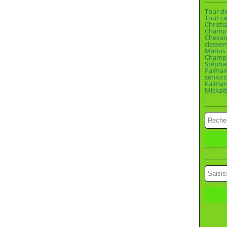
Tour d
Tour ca
Christi
Champio
Chevan
classe
Marius 
Champi
Stépha
Palmar
séniors
Palmar
Mickaël