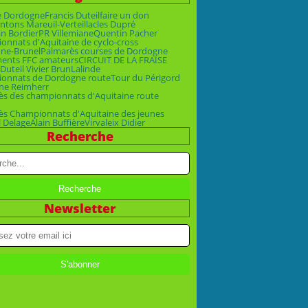
e Dordogne
Francis Duteil
faire un don
ntons Mareuil-Verteillac
les Dupré
an Bordier
PR Villemiane
Quentin Pacher
nnats d'Aquitaine de cyclo-cross
ne-Brunel
Palmarès courses de Dordogne
ments FFC amateurs
CIRCUIT DE LA FRAISE
Duteil Vivier Brun
Lalinde
onnats de Dordogne route
Tour du Périgord
ne Reimherr
ès des championnats d'Aquitaine route
ès Championnats d'Aquitaine des jeunes
 Delage
Alain Buffière
Virvaleix Didier
Recherche
Newsletter