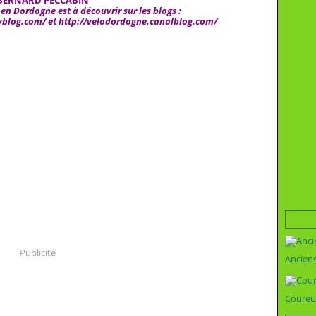
BERNARD PECCABIN
n Dordogne est à découvrir sur les blogs :
myblog.com/
et
http://velodordogne.canalblog.com/
Publicité
Ancien
Coureu