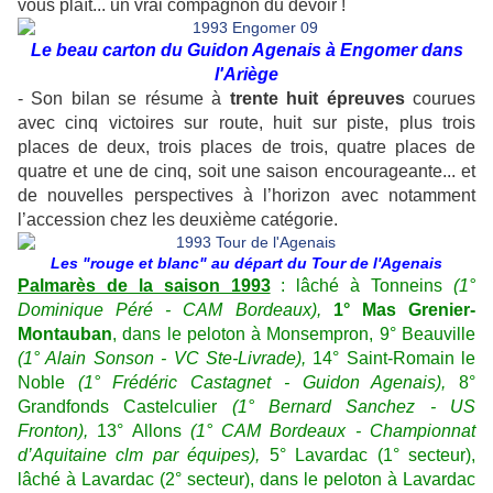
vous plaît... un vrai compagnon du devoir !
Le beau carton du Guidon Agenais à Engomer dans
l'Ariège
- Son bilan se résume à
trente huit épreuves
courues
avec cinq victoires sur route, huit sur piste, plus trois
places de deux, trois places de trois, quatre places de
quatre et une de cinq, soit une saison encourageante... et
de nouvelles perspectives à l’horizon avec notamment
l’accession chez les deuxième catégorie.
Les "rouge et blanc" au départ du Tour de l'Agenais
Palmarès de la saison 1993
: lâché à Tonneins
(1°
Dominique Péré - CAM Bordeaux),
1° Mas Grenier-
Montauban
, dans le peloton à Monsempron, 9° Beauville
(1° Alain Sonson - VC Ste-Livrade),
14° Saint-Romain le
Noble
(1° Frédéric Castagnet - Guidon Agenais),
8°
Grandfonds Castelculier
(1° Bernard Sanchez - US
Fronton),
13° Allons
(1° CAM Bordeaux - Championnat
d’Aquitaine clm par équipes),
5° Lavardac (1° secteur),
lâché à Lavardac (2° secteur), dans le peloton à Lavardac