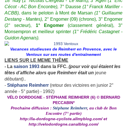
18° Nay
(1° Nicolas Clergeau - Le Mans),
3° Agen
(1° Eric
Cécot - AC Bon Encontre),
7° Dausse
(1° Franck Mariller -
ACBB),
dans le peloton à Mont de Marsan
(1° Guillaume
Destang - Mantes),
2° Engomer (09) (chrono), 3° Engomer
(2° secteur),
1° Engomer
(classement général), 3°
Monsempron et meilleur sprinter
(1° Frédéric Castagnet -
Guidon Agenais).
Vacances studieuses de Reimherr en Provence, avec le
Ventoux sur ses routes d'entraînement
LIENS SUR LE MEME THÈME
- La
saison 1993
dans la FFC.
(pour voir qui étaient les
têtes d’affiche alors que Reimherr était un
j
eune
débutant)
.
.
-
Stéphane Reimherr
(retour des victoires en junior 2°
année - 5° partie) - 1992)
VÉLO DORDOGNE - STÉPHANE REIMHERR (6) © BERNARD
PECCABIN*
P
rochaine diffusion :
Stéphane Reimherr
, au club de Bon
Encontre (7° partie)
http://la-dordogne-cycliste.allmyblog.com/
et
http://velodordogne.canalblog.com/