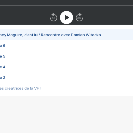
bey Maguire, c'est lui ! Rencontre avec Damien Witecka
e 6
e 5
e 4
e 3
s créatrices de la VF !
e 2
e 1
e Mektoub My Love arrive enfin ! Rencontre avec Shaïn Boumedine et Sal
i : après Toni en famille