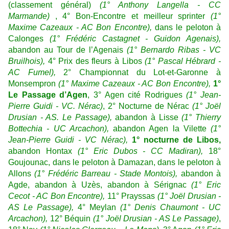
(classement général)
(1° Anthony Langella - CC
Marmande)
, 4° Bon-Encontre et meilleur sprinter
(1°
Maxime Cazeaux - AC Bon Encontre),
dans le peloton à
Calonges
(1° Frédéric Castagnet - Guidon Agenais),
abandon au Tour de l’Agenais
(1° Bernardo Ribas - VC
Bruilhois),
4° Prix des fleurs à Libos
(1° Pascal Hébrard -
AC Fumel),
2° Championnat du Lot-et-Garonne à
Monsempron
(1° Maxime Cazeaux - AC Bon Encontre),
1°
Le Passage d’Agen
, 3° Agen cité Rodrigues
(1° Jean-
Pierre Guidi - VC. Nérac)
, 2° Nocturne de Nérac
(1° Joël
Drusian - AS. Le Passage),
abandon à Lisse
(1° Thierry
Bottechia - UC Arcachon),
abandon Agen la Vilette
(1°
Jean-Pierre Guidi - VC Nérac),
1° nocturne de Libos,
abandon Hontax
(1° Eric Dubos - CC Madiran),
18°
Goujounac, dans le peloton à Damazan, dans le peloton à
Allons
(1° Frédéric Barreau - Stade Montois),
abandon à
Agde, abandon à Uzès, abandon à Sérignac
(1° Eric
Cecot - AC Bon Encontre),
11° Prayssas
(1° Joël Drusian -
AS Le Passage),
4° Meylan
(1° Denis Chaumont - UC
Arcachon),
12° Béquin
(1° Joël Drusian - AS Le Passage)
,