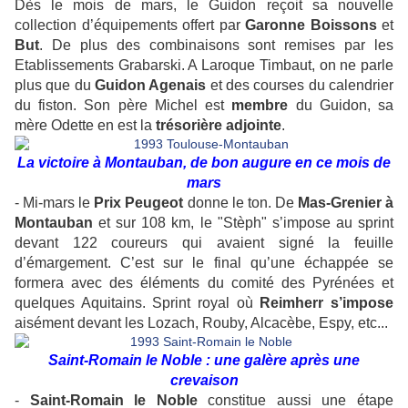
Dès le mois de mars, le Guidon reçoit sa nouvelle
collection d’équipements offert par
Garonne Boissons
et
But
. De plus des combinaisons sont remises par les
Etablissements Grabarski. A Laroque Timbaut, on ne parle
plus que du
Guidon Agenais
et des courses du calendrier
du fiston. Son père Michel est
membre
du Guidon, sa
mère Odette en est la
trésorière adjointe
.
La victoire à Montauban, de bon augure en ce mois de
mars
- Mi-mars le
Prix Peugeot
donne le ton. De
Mas-Grenier à
Montauban
et sur 108 km, le "Stèph" s’impose au sprint
devant 122 coureurs qui avaient signé la feuille
d’émargement. C’est sur le final qu’une échappée se
formera avec des éléments du comité des Pyrénées et
quelques Aquitains. Sprint royal où
Reimherr s’impose
aisément devant les Lozach, Rouby, Alcacèbe, Espy, etc...
Saint-Romain le Noble : une galère après une
crevaison
-
Saint-Romain le Noble
constitue aussi une étape