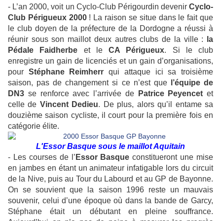
- L’an 2000, voit un Cyclo-Club Périgourdin devenir
Cyclo-
Club Périgueux 2000
! La raison se situe dans le fait que
le club doyen de la préfecture de la Dordogne a réussi à
réunir sous son maillot deux autres clubs de la ville :
la
Pédale Faidherbe
et le
CA Périgueux
. Si le club
enregistre un gain de licenciés et un gain d’organisations,
pour
Stéphane Reimherr
qui attaque ici sa troisième
saison, pas de changement si ce n’est que
l’équipe de
DN3
se renforce avec l’arrivée de
Patrice Peyencet
et
celle de
Vincent Dedieu
. De plus, alors qu’il entame sa
douzième saison cycliste, il court pour la première fois en
catégorie élite.
L'Essor Basque sous le maillot Aquitain
- Les courses de l’
Essor
Basque
constitueront une mise
en jambes en étant un animateur infatigable lors du circuit
de la Nive, puis au Tour du Labourd et au GP de Bayonne.
On se souvient que la saison 1996 reste un mauvais
souvenir, celui d’une époque où dans la bande de Garcy,
Stéphane était un débutant en pleine souffrance.