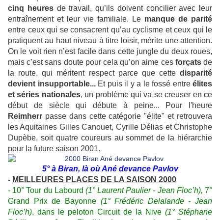
cinq heures
de travail, qu’ils doivent concilier avec leur
entraînement et leur vie familiale. Le
manque de parité
entre ceux qui se consacrent qu’au cyclisme et ceux qui le
pratiquent au haut niveau à titre loisir, mérite une attention.
On le voit rien n’est facile dans cette jungle du deux roues,
mais c’est sans doute pour cela qu’on aime ces
forçats
de
la route, qui méritent respect parce que cette
disparité
devient insupportable...
Et puis il y a le fossé entre
élites
et séries nationales
, un problème qui va se creuser en ce
début de siècle qui débute à peine... Pour l'heure
Reimherr
passe dans cette catégorie "élite" et retrouvera
les Aquitaines Gilles Canouet, Cyrille Délias et Christophe
Dupèbe, soit quatre coureurs au sommet de la hiérarchie
pour la future saison 2001.
5° à Biran, là où Ané devance Pavlov
-
MEILLEURES PLACES DE LA SAISON 2000
- 10° Tour du Labourd
(1° Laurent Paulier - Jean Floc’h),
7°
Grand Prix de Bayonne
(1° Frédéric Delalande - Jean
Floc’h)
, dans le peloton Circuit de la Nive
(1° Stéphane