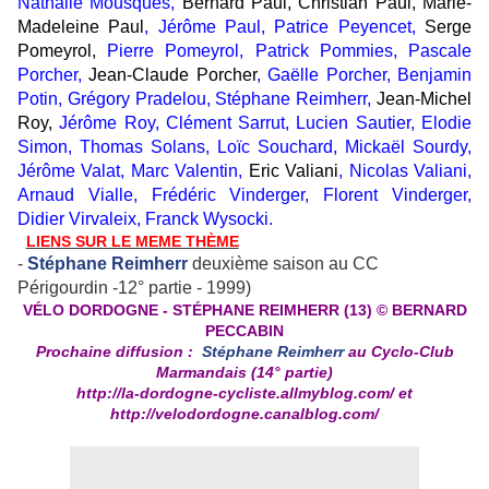
Nathalie Mousques,
Bernard Paul, Christian Paul, Marie-
Madeleine Paul
, Jérôme Paul, Patrice Peyencet,
Serge
Pomeyrol,
Pierre Pomeyrol, Patrick Pommies, Pascale
Porcher,
Jean-Claude Porcher
, Gaëlle Porcher, Benjamin
Potin, Grégory Pradelou, Stéphane Reimherr,
Jean-Michel
Roy,
Jérôme Roy, Clément Sarrut, Lucien Sautier, Elodie
Simon, Thomas Solans, Loïc Souchard, Mickaël Sourdy,
Jérôme Valat, Marc Valentin,
Eric Valiani
, Nicolas Valiani,
Arnaud Vialle, Frédéric Vinderger, Florent Vinderger,
Didier Virvaleix, Franck Wysocki.
LIENS SUR LE MEME THÈME
-
Stéphane Reimherr
deuxième saison au CC
Périgourdin -12° partie - 1999)
VÉLO DORDOGNE - STÉPHANE REIMHERR (13) © BERNARD
PECCABIN
Prochaine diffusion :
Stéphane Reimherr
au Cyclo-Club
Marmandais (14° partie)
http://la-dordogne-cycliste.allmyblog.com/
et
http://velodordogne.canalblog.com/