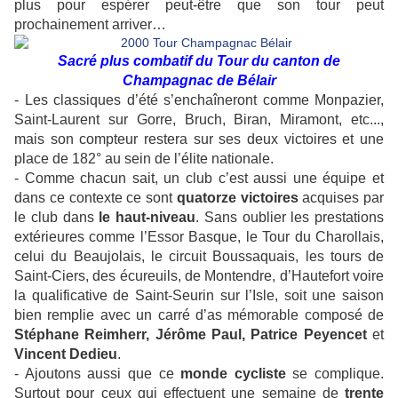
plus pour espérer peut-être que son tour peut
prochainement arriver…
Sacré plus combatif du Tour du canton de
Champagnac de Bélair
- Les classiques d’été s’enchaîneront comme Monpazier,
Saint-Laurent sur Gorre, Bruch, Biran, Miramont, etc...,
mais son compteur restera sur ses deux victoires et une
place de 182° au sein de l’élite nationale.
- Comme chacun sait, un club c’est aussi une équipe et
dans ce contexte ce sont
quatorze victoires
acquises par
le club dans
le haut-niveau
. Sans oublier les prestations
extérieures comme l’Essor Basque, le Tour du Charollais,
celui du Beaujolais, le circuit Boussaquais, les tours de
Saint-Ciers, des écureuils, de Montendre, d’Hautefort voire
la qualificative de Saint-Seurin sur l’Isle, soit une saison
bien remplie avec un carré d’as mémorable composé de
Stéphane Reimherr, Jérôme Paul, Patrice Peyencet
et
Vincent Dedieu
.
- Ajoutons aussi que ce
monde cycliste
se complique.
Surtout pour ceux qui effectuent une semaine de
trente