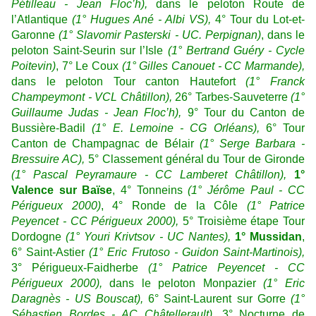
Pétilleau - Jean Floc’h),
dans le peloton Route de
l’Atlantique
(1° Hugues Ané - Albi VS),
4° Tour du Lot-et-
Garonne
(1° Slavomir Pasterski - UC. Perpignan)
, dans le
peloton Saint-Seurin sur l’Isle
(1° Bertrand Guéry - Cycle
Poitevin)
, 7° Le Coux
(1° Gilles Canouet - CC Marmande),
dans le peloton Tour canton Hautefort
(1° Franck
Champeymont - VCL Châtillon),
26° Tarbes-Sauveterre
(1°
Guillaume Judas - Jean Floc’h),
9° Tour du Canton de
Bussière-Badil
(1° E. Lemoine - CG Orléans),
6° Tour
Canton de Champagnac de Bélair
(1° Serge Barbara -
Bressuire AC),
5° Classement général du Tour de Gironde
(1° Pascal Peyramaure - CC Lamberet Châtillon),
1°
Valence sur Baïse
, 4° Tonneins
(1° Jérôme Paul - CC
Périgueux 2000)
, 4° Ronde de la Côle
(1° Patrice
Peyencet - CC Périgueux
2000),
5° Troisième étape Tour
Dordogne
(1° Youri Krivtsov - UC Nantes),
1° Mussidan
,
6° Saint-Astier
(1° Eric Frutoso - Guidon Saint-Martinois),
3° Périgueux-Faidherbe
(1° Patrice Peyencet - CC
Périgueux 2000),
dans le peloton Monpazier
(1° Eric
Daragnès - US Bouscat),
6° Saint-Laurent sur Gorre
(1°
Sébastien Bordes - AC Châtellerault)
, 3° Nocturne de