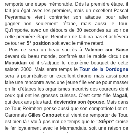
remporté une étape mémorable. Dès la première étape, il
fait jeu égal avec les premiers, mais un excellent Pascal
Peyramaure vient contrarier son attaque pour aller
gagner non seulement l’étape, mais aussi le Tour.
Qu’importe, avec un débours de 30 secondes au soir de
cette première étape, Reimherr ne faiblira pas et achèvera
ce tour en
5° position
soit avec le même retard.
- Puis ce sera un beau succès à
Valence sur Baïse
devant du beau monde, confirmé sur le rapide circuit de
Mussidan
où il s’adjuge le deuxième bouquet de cette
saison 2000. Mais entre temps le
Tour de la Dordogne
sera là pour réaliser un excellent chrono, mais aussi pour
faire une rencontre avec une jeune fille venue pour masser
en fin d’étapes les organismes meurtris des coureurs dont
ceux qui ont les grosses cuisses. C’est cette fille
Magali
,
qui deux ans plus tard,
deviendra son épouse.
Mais dans
ce Tour, Reimherr pense aussi que son compatriote Lot-et-
Garonnais
Gilles Canouet
qui vient de remporter de Tour,
est bien là ! Voilà pas mal de temps que le
"Stèph"
croise
le fer loyalement avec le Marmandais, soit une raison de