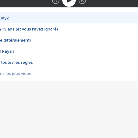
 DayZ
 a 13 ans (et vous l'avez ignoré)
e (littéralement)
im Rayan
 toutes les règles
s les jeux vidéo
us choquant de Rockstar ? - Le scandale BULLY
e plus moche de Steam
du RÊVE tourne au CAUCHEMAR
pendant 8 heures
it… à tort