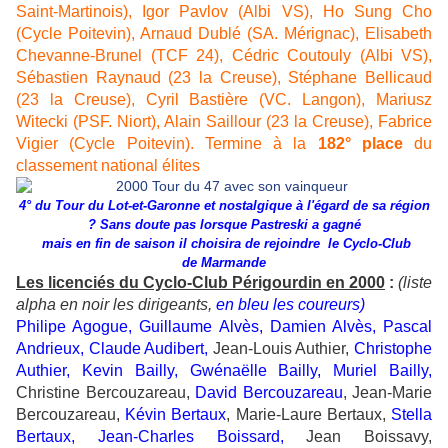
Saint-Martinois), Igor Pavlov (Albi VS), Ho Sung Cho
(Cycle Poitevin), Arnaud Dublé (SA. Mérignac), Elisabeth
Chevanne-Brunel (TCF 24), Cédric Coutouly (Albi VS),
Sébastien Raynaud (23 la Creuse), Stéphane Bellicaud
(23 la Creuse), Cyril Bastière (VC. Langon), Mariusz
Witecki (PSF. Niort), Alain Saillour (23 la Creuse), Fabrice
Vigier (Cycle Poitevin). Termine à la
182° place
du
classement national élites
4° du Tour du Lot-et-Garonne et nostalgique à l'égard de sa région
?
Sans doute pas lorsque Pastreski a gagné
mais en fin de saison il choisira de rejoindre le Cyclo-Club
de Marmande
Les licenciés du Cyclo-Club Périgourdin en 2000
:
(liste
alpha en noir les dirigeants,
en bleu les coureurs)
Philipe Agogue, Guillaume Alvès, Damien Alvès, Pascal
Andrieux, Claude Audibert,
Jean-Louis Authier,
Christophe
Authier, Kevin Bailly, Gwénaëlle Bailly, Muriel Bailly,
Christine Bercouzareau,
David Bercouzareau
, Jean-Marie
Bercouzareau,
Kévin Bertaux
, Marie-Laure Bertaux,
Stella
Bertaux, Jean-Charles Boissard,
Jean Boissavy,