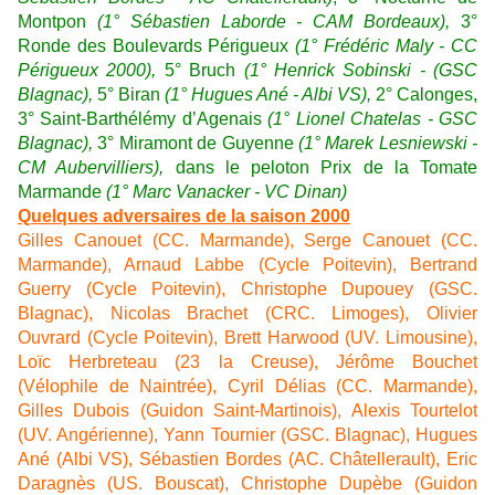
Montpon
(1° Sébastien Laborde - CAM Bordeaux),
3°
Ronde des Boulevards Périgueux
(1° Frédéric Maly - CC
Périgueux 2000),
5° Bruch
(1° Henrick Sobinski - (GSC
Blagnac),
5° Biran
(1° Hugues Ané - Albi VS),
2° Calonges,
3° Saint-Barthélémy d’Agenais
(1° Lionel Chatelas - GSC
Blagnac),
3° Miramont de Guyenne
(1° Marek Lesniewski -
CM Aubervilliers),
dans le peloton Prix de la Tomate
Marmande
(1° Marc Vanacker - VC Dinan)
Quelques adversaires de la saison 2000
Gilles Canouet (CC. Marmande), Serge Canouet (CC.
Marmande), Arnaud Labbe (Cycle Poitevin), Bertrand
Guerry (Cycle Poitevin), Christophe Dupouey (GSC.
Blagnac), Nicolas Brachet (CRC. Limoges), Olivier
Ouvrard (Cycle Poitevin), Brett Harwood (UV. Limousine),
Loïc Herbreteau (23 la Creuse), Jérôme Bouchet
(Vélophile de Naintrée), Cyril Délias (CC. Marmande),
Gilles Dubois (Guidon Saint-Martinois), Alexis Tourtelot
(UV. Angérienne), Yann Tournier (GSC. Blagnac), Hugues
Ané (Albi VS), Sébastien Bordes (AC. Châtellerault), Eric
Daragnès (US. Bouscat), Christophe Dupèbe (Guidon