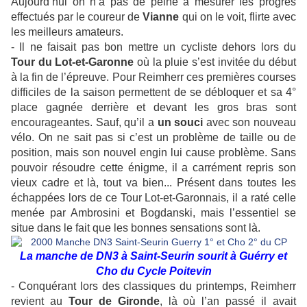
Aujourd’hui on n’a pas de peine à mesurer les progrès
effectués par le coureur de
Vianne
qui on le voit, flirte avec
les meilleurs amateurs.
- Il ne faisait pas bon mettre un cycliste dehors lors du
Tour du Lot-et-Garonne
où la pluie s’est invitée du début
à la fin de l’épreuve. Pour Reimherr ces premières courses
difficiles de la saison permettent de se débloquer et sa 4°
place gagnée derrière et devant les gros bras sont
encourageantes. Sauf, qu’il a
un souci
avec son nouveau
vélo. On ne sait pas si c’est un problème de taille ou de
position, mais son nouvel engin lui cause problème. Sans
pouvoir résoudre cette énigme, il a carrément repris son
vieux cadre et là, tout va bien... Présent dans toutes les
échappées lors de ce Tour Lot-et-Garonnais, il a raté celle
menée par Ambrosini et Bogdanski, mais l’essentiel se
situe dans le fait que les bonnes sensations sont là.
La manche de DN3 à Saint-Seurin sourit à Guérry et
Cho du Cycle Poitevin
- Conquérant lors des classiques du printemps, Reimherr
revient au
Tour de Gironde
, là où l’an passé il avait