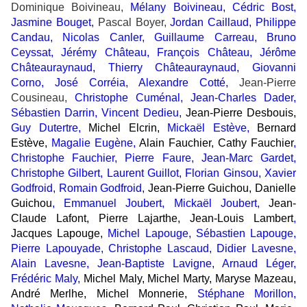
Dominique Boivineau,
Mélany Boivineau,
Cédric Bost,
Jasmine Bouget,
Pascal Boyer,
Jordan Caillaud, Philippe
Candau, Nicolas Canler, Guillaume Carreau, Bruno
Ceyssat, Jérémy Château, François Château, Jérôme
Châteauraynaud, Thierry Châteauraynaud, Giovanni
Corno, José Corréia, Alexandre Cotté,
Jean-Pierre
Cousineau,
Christophe Cuménal, Jean-Charles Dader,
Sébastien Darrin, Vincent Dedieu,
Jean-Pierre Desbouis,
Guy Dutertre,
Michel Elcrin,
Mickaël Estève,
Bernard
Estève,
Magalie Eugène,
Alain Fauchier, Cathy Fauchier
,
Christophe Fauchier, Pierre Faure, Jean-Marc Gardet,
Christophe Gilbert, Laurent Guillot, Florian Ginsou, Xavier
Godfroid, Romain Godfroid,
Jean-Pierre Guichou, Danielle
Guichou
, Emmanuel Joubert, Mickaël Joubert,
Jean-
Claude Lafont, Pierre Lajarthe, Jean-Louis Lambert
,
Jacques Lapouge,
Michel Lapouge, Sébastien Lapouge,
Pierre Lapouyade, Christophe Lascaud, Didier Lavesne,
Alain Lavesne, Jean-Baptiste Lavigne, Arnaud Léger,
Frédéric Maly,
Michel Maly, Michel Marty, Maryse Mazeau,
André Merlhe, Michel Monnerie,
Stéphane Morillon,