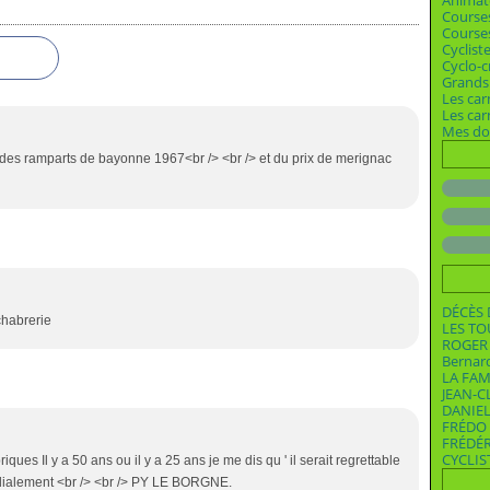
Animat
Course
Courses
Cyclist
Cyclo-c
Grands 
Les car
Les ca
Mes dos
 des ramparts de bayonne 1967<br /> <br /> et du prix de merignac
DÉCÈS 
chabrerie
LES T
ROGER 
Bernar
LA FAM
JEAN-C
DANIEL
FRÉDO 
FRÉDÉ
CYCLIS
es Il y a 50 ans ou il y a 25 ans je me dis qu ' il serait regrettable
rdialement <br /> <br /> PY LE BORGNE.