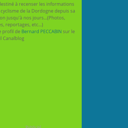
destiné à recenser les informations
e cyclisme de la Dordogne depuis sa
ion jusqu'à nos jours...(Photos,
es, reportages, etc...)
e profil de
Bernard PECCABIN
sur le
il Canalblog
Publicité