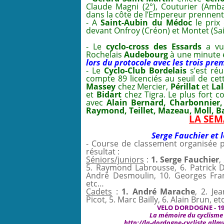
Claude Magni (2°), Couturier (Amb
dans la côte de l’Empereur prennent 
- A
Saint-Aubin du Médoc
le prix
devant Onfroy (Créon) et Montet (Sai
- Le
cyclo-cross des Essards
a vu
Rochelais
Audebourg
à une minute 
lors du
protocole avec les trois prem
- Le
Cyclo-Club Bordelais
s’est réu
compte 89 licenciés au seuil de cet
Massey
chez Mercier,
Périllat
et
La
et
Bidart
chez Tigra. Le plus fort c
avec
Alain Bernard, Charbonnier,
Raymond, Teillet, Mazeau, Moll, 
LA SEM
Serge Fauchier et 
- Course de classement organisée 
résultat :
Séniors/juniors
:
1. Serge Fauchier
,
5. Raymond Labrousse, 6. Patrick De
André Desmoulin, 10. Georges Franc
etc…
Cadets
:
1. André Marache
, 2. Je
Picot, 5. Marc Bailly, 6. Alain Brun, e
VELO DORDOGNE - 1
La mémoire du cyclisme e
http://la-dordogne-cycliste.all