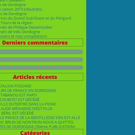
eurs Speakers
s de Dordogne
 saison 2015 (résultats)
es de Dordogne
ross du Grand Sud-Ouest et du Périgord
Tours de la région
nets de Philippe Dessimoulies
rnets de Vélo Dordogne
siers et mes compilations
Derniers commentaires
Articles récents
D’ALAIN FOSSARD
OURS DE FRANCE EN DORDOGNE
TABANOU EST PARTI
d DUBOST EST DÉCÉDÉ
ILLE DUTERTRE DANS LA PEINE
LAUDE MÉNARDIE N’EST PLUS
 BÉRIL EST DÉCÉDÉ
LE PRINCE DE LA GENTILLESSE S’EN EST ALLÉ
RIC BRUN DE NONTRON NOUS A QUITTES
TES DE DORDOGNE (36ème PUBLICATION)
Catégories