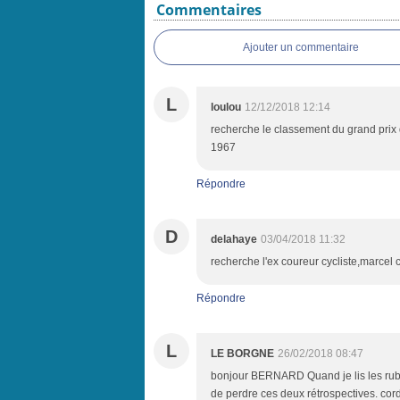
Commentaires
Ajouter un commentaire
L
loulou
12/12/2018 12:14
recherche le classement du grand prix
1967
Répondre
D
delahaye
03/04/2018 11:32
recherche l'ex coureur cycliste,marcel 
Répondre
L
LE BORGNE
26/02/2018 08:47
bonjour BERNARD Quand je lis les rubriqu
de perdre ces deux rétrospectives. co