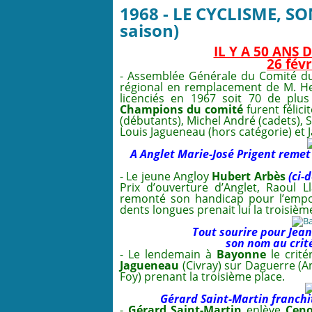
1968 - LE CYCLISME, SO
saison)
IL Y A 50 ANS
26 fév
- Assemblée Générale du Comité d
régional en remplacement de M. He
licenciés en 1967 soit 70 de plus
Champions du comité
furent félici
(débutants), Michel André (cadets), S
Louis Jagueneau (hors catégorie) et 
A Anglet Marie-José Prigent remet
- Le jeune Angloy
Hubert Arbès
(ci-
Prix d’ouverture d’Anglet, Raoul 
remonté son handicap pour l’empor
dents longues prenait lui la troisièm
Tout sourire pour Jean
son nom
au crit
- Le lendemain à
Bayonne
le crité
Jagueneau
(Civray) sur Daguerre (An
Foy) prenant la troisième place.
Gérard Saint-Martin franchit
-
Gérard Saint-Martin
enlève
Ceno