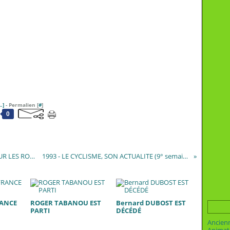
…
]
- Permalien [
#
]
0
STÉPHANE REIMHERR (2002) : 28 SAISONS SUR LES ROUTES (15° partie)
1993 - LE CYCLISME, SON ACTUALITE (9° semaine de la saison)
RANCE
ROGER TABANOU EST
Bernard DUBOST EST
PARTI
DÉCÉDÉ
Ancien