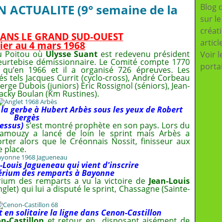
N ACTUALITE (9° semaine de la
Blog 
sur l
créat
 DANS LE GRAND SUD-OUEST
articl
rier au 4 mars 1968
u Poitou où
Ulysse Suant
est redevenu président
Voir l
urtebise démissionnaire. Le Comité compte 1770
porta
 qu’en 1966 et il a organisé 726 épreuves. Les
tés tels Jacques Currit (cyclo-cross), André Corbeau
erge Dubois (juniors) Eric Rossignol (séniors), Jean-
Jacky Boulan (Km Rustines).
 la gerbe à Hubert Arbès sous les yeux de Robert
Bergès
dessus)
s’est montré prophète en son pays. Lors du
Llamouzy a lancé de loin le sprint mais Arbès a
ter alors que le Créonnais Nossit, finisseur aux
e place.
-Louis Jagueneau qui vient d'inscrire
érium des remparts à Bayonne
rium des remparts a vu la victoire de
Jean-Louis
glet) qui lui a disputé le sprint, Chassagne (Sainte-
 en solitaire la ligne dans Cenon-Castillon
n-Castillon
et retour en disposant aisément de