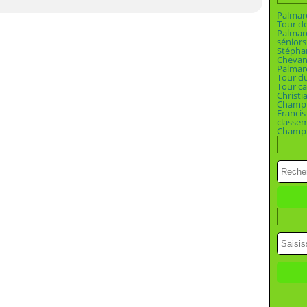
Palmar
Tour d
Palmar
séniors
Stépha
Chevan
Palmar
Tour d
Tour ca
Christi
Champio
Francis
classe
Champi