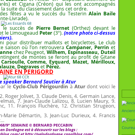
arès) et Cigana (Créon) qui les ont accompagnés
la suite du classement dans cet ordre.
 des fêtes a vu le succès du Testerin
Alain Baile
nte-Livrade).
 le succès de
Pierre Bernet
(Orthez) devant le
et le Limougeaud
Peter
(3°).
(notre photo ci-dessus
iers)
.
ni pour distribuer maillots et bicyclettes. Le club
te saison où l’on retrouvera
Campaner, Perrin
et
lanne
chez Peugeot,
Wilhem, Espinasseau, Duteil
ontingent de montes se feront au profit de Gitane
 Carsoulle, Comme, Eyquard, Mazet, Mérilloux,
Balauze, Degraves
et
Pérez.
AINE EN PERIGORD
le speaker Bernard Sautier à Atur
par le
Cyclo-Club Périgourdin
à
Atur
dont voici le
 2. Roger Jolivet, 3. Claude Denis, 4. Germain Lance,
lmas, 7. Jean-Claude Lalizou, 8. Lucien Maury, 9.
, 11. François Fluchère, 12. Christian Strugeon,
Ancien
an-Marie Démartin, 3. Jean-Luc Durieux, 4. Francis
tc…
968/9° SEMAINE © BERNARD PECCABIN
Coureu
n Dordogne est à découvrir sur les blogs :
myblog.com/
et
http://velodordogne.canalblog.com/