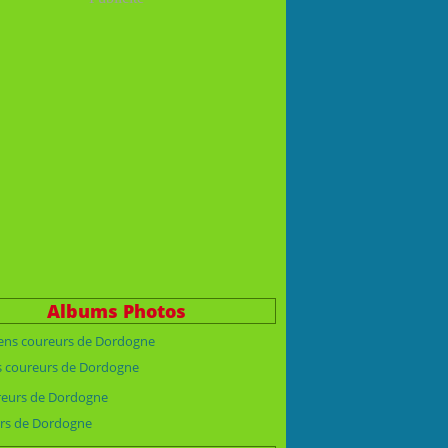
Albums Photos
s coureurs de Dordogne
rs de Dordogne