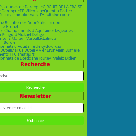
ès courses de Dordogne
CIRCUIT DE LA FRAISE
e Dordogne
PR Villemiane
Quentin Pacher
ès des championnats d'Aquitaine route
ne Reimherr
les Dupré
faire un don
ne-Brunel
ès Championnats d'Aquitaine des jeunes
u Périgord
Mickaël Delage
ntons Mareuil-Verteillac
Lalinde
an Bordier
nnats d'Aquitaine de cyclo-cross
 Duteil
Marius Duteil Vivier Brun
Alain Buffière
ments FFC amateurs
onnats de Dordogne route
Virvaleix Didier
Recherche
Newsletter