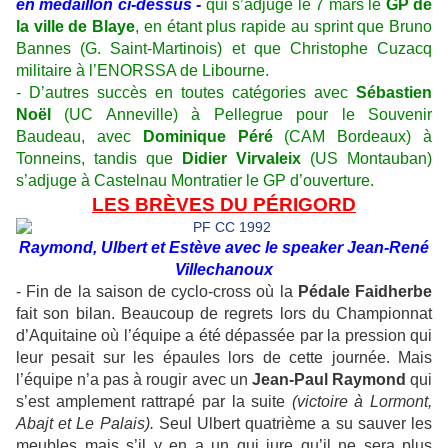
en médaillon ci-dessus -
qui s’adjuge le 7 mars le
GP de
la ville de Blaye
, en étant plus rapide au sprint que Bruno
Bannes (G. Saint-Martinois) et que Christophe Cuzacq
militaire à l’ENORSSA de Libourne.
- D’autres succès en toutes catégories avec
Sébastien
Noël
(UC Anneville) à Pellegrue pour le Souvenir
Baudeau, avec
Dominique Péré
(CAM Bordeaux) à
Tonneins, tandis que
Didier Virvaleix
(US Montauban)
s’adjuge à Castelnau Montratier le GP d’ouverture.
LES BRÈVES DU PÉRIGORD
Raymond, Ulbert et Estève avec le speaker Jean-René
Villechanoux
- Fin de la saison de cyclo-cross où la
Pédale Faidherbe
fait son bilan. Beaucoup de regrets lors du Championnat
d’Aquitaine où l’équipe a été dépassée par la pression qui
leur pesait sur les épaules lors de cette journée. Mais
l’équipe n’a pas à rougir avec un
Jean-Paul Raymond
qui
s’est amplement rattrapé par la suite
(victoire à Lormont,
Abajt et Le Palais).
Seul Ulbert quatrième a su sauver les
meubles mais s’il y en a un qui jure qu’il ne sera plus