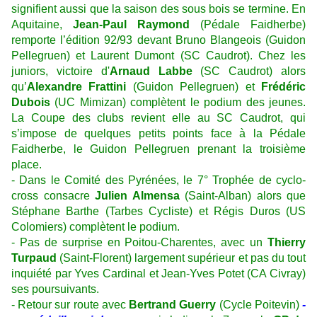
signifient aussi que la saison des sous bois se termine. En
Aquitaine,
Jean-Paul Raymond
(Pédale Faidherbe)
remporte l’édition 92/93 devant Bruno Blangeois (Guidon
Pellegruen) et Laurent Dumont (SC Caudrot). Chez les
juniors, victoire d'
Arnaud Labbe
(SC Caudrot) alors
qu’
Alexandre Frattini
(Guidon Pellegruen) et
Frédéric
Dubois
(UC Mimizan) complètent le podium des jeunes.
La Coupe des clubs revient elle au SC Caudrot, qui
s’impose de quelques petits points face à la Pédale
Faidherbe, le Guidon Pellegruen prenant la troisième
place.
- Dans le Comité des Pyrénées, le 7° Trophée de cyclo-
cross consacre
Julien Almensa
(Saint-Alban) alors que
Stéphane Barthe (Tarbes Cycliste) et Régis Duros (US
Colomiers) complètent le podium.
- Pas de surprise en Poitou-Charentes, avec un
Thierry
Turpaud
(Saint-Florent) largement supérieur et pas du tout
inquiété par Yves Cardinal et Jean-Yves Potet (CA Civray)
ses poursuivants.
- Retour sur route avec
Bertrand Guerry
(Cycle Poitevin)
-