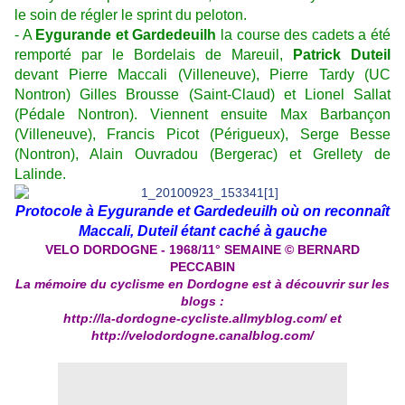
le soin de régler le sprint du peloton.
- A
Eygurande et Gardedeuilh
la course des cadets a été
remporté par le Bordelais de Mareuil,
Patrick Duteil
devant Pierre Maccali (Villeneuve), Pierre Tardy (UC
Nontron) Gilles Brousse (Saint-Claud) et Lionel Sallat
(Pédale Nontron). Viennent ensuite Max Barbançon
(Villeneuve), Francis Picot (Périgueux), Serge Besse
(Nontron), Alain Ouvradou (Bergerac) et Grellety de
Lalinde.
Protocole à Eygurande et Gardedeuilh où on reconnaît
Maccali, Duteil étant caché à gauche
VELO DORDOGNE - 1968/11° SEMAINE © BERNARD
PECCABIN
La mémoire du cyclisme en Dordogne est à découvrir sur les
blogs :
http://la-dordogne-cycliste.allmyblog.com/
et
http://velodordogne.canalblog.com/