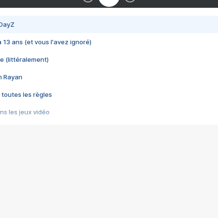
 DayZ
 a 13 ans (et vous l'avez ignoré)
e (littéralement)
im Rayan
 toutes les règles
s les jeux vidéo
us choquant de Rockstar ? - Le scandale BULLY
e plus moche de Steam
du RÊVE tourne au CAUCHEMAR
pendant 8 heures
it… à tort
umiliés par un jeu vidéo