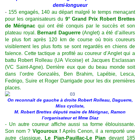
demi-longueur
-
155 engagés, 140 au départ malgré le temps menaçant
pour les organisateurs du
9° Grand Prix Robert Brettes
de Mérignac
qui ont été conquis par le succès et son
plateau royal.
Bernard Daguerre
(Anglet) a été d’ailleurs
le plus fort après 120 km de course où trois coureurs
visiblement les plus forts se sont regardés en chiens de
faïence. Cette tactique a profité au coureur d’Anglet qui a
battu Robert Rolleau (UA Vicoise) et Jacques Esclassan
(VC Saint-Agne). Derrière eux que du beau monde soit
dans l’ordre Gonzalès, Ben Brahim, Lapébie, Lesca,
Fedrigo, Suire et Roger Darrigade pour les dix premières
places.
On reconnaît de gauche à droite Robert Rolleau, Daguerre,
Miss cycliste,
M. Robert Brettes député maire de Mérignac, Ramon
l’organisateur et Mme Diaz
- Un autre coureur affiche aussi sa forme éblouissante.
Son nom ?
Vigouroux !
Après Cenon, il a remporté une
autre classique,
Le Pian-Pauillac-Le Pian
devant 185