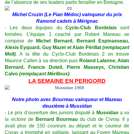
de l’absence de ses leaders partis ferrailler en Bretagne.
Michel Cruzin (Le Pian Médoc) vainqueur du prix
Ramond cadets à Mérignac
- Les deux équipes du
Cyclo-Club Bordelais
sont
formées. L’équipe 1 coaché par Robert Maneau se
compose de
Michel Bernard, Bernard Espinasseau,
Alexis Eyquard, Guy Mazet et Alain Périllat
(remplaçant
Moll).
A la tête du Cyclo-Club Bordelais 2 on trouve
Maurice Callen à sa direction puis
Roland Lalanne, Alain
Bernard, Francis Duteil, Pierre Masseys, Christian
Calvo
(remplaçant Mérilloux).
LA SEMAINE EN PERIGORD
Notre photo avec Bourreau vainqueur et Mazeau
deuxième à Mussidan
- Le prix d’ouverture des juniors disputé à
Mussidan
a vu
la victoire de
Bernard Bourreau
du club de Civray. Il y
avait plus de 150 coureurs au départ et le coureur de
Civray a triomphé en solitaire, laissant au Foyen Mazeau