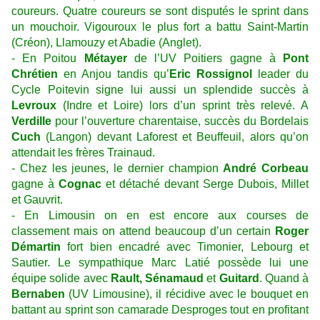
coureurs. Quatre coureurs se sont disputés le sprint dans
un mouchoir. Vigouroux le plus fort a battu Saint-Martin
(Créon), Llamouzy et Abadie (Anglet).
- En Poitou
Métayer
de l’UV Poitiers gagne à
Pont
Chrétien
en Anjou tandis qu’
Eric Rossignol
leader du
Cycle Poitevin signe lui aussi un splendide succès à
Levroux
(Indre et Loire) lors d’un sprint très relevé. A
Verdille
pour l’ouverture charentaise, succès du Bordelais
Cuch
(Langon) devant Laforest et Beuffeuil, alors qu’on
attendait les frères Trainaud.
- Chez les jeunes, le dernier champion
André Corbeau
gagne à
Cognac
et détaché devant Serge Dubois, Millet
et Gauvrit.
- En Limousin on en est encore aux courses de
classement mais on attend beaucoup d’un certain
Roger
Démartin
fort bien encadré avec Timonier, Lebourg et
Sautier. Le sympathique Marc Latié possède lui une
équipe solide avec
Rault, Sénamaud
et
Guitard
. Quand à
Bernaben
(UV Limousine), il récidive avec le bouquet en
battant au sprint son camarade Desproges tout en profitant