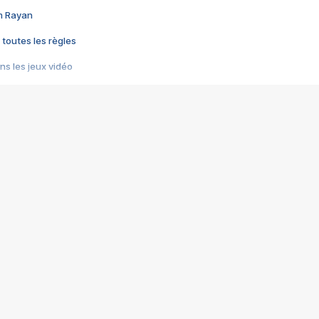
im Rayan
 toutes les règles
s les jeux vidéo
us choquant de Rockstar ? - Le scandale BULLY
e plus moche de Steam
du RÊVE tourne au CAUCHEMAR
pendant 8 heures
it… à tort
umiliés par un jeu vidéo
ire - Final Fantasy 8
ti un empire - Age of Empires
story DOFUS