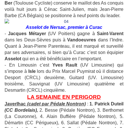
Ber
(Toulouse Cycliste) conserve le maillot des As conquis
voilà huit jours à Cénac Saint-Julien, mais Jean-Pierre
Barbe (CA Béglais) se positionne à neuf points du leader.
Asselot de Nersac, premier à Curac
-
Jacques Métayer
(UV Poitiers) gagne à
Saint-Varent
dans les Deux-Sèvres puis à
Vandoeuvres
dans l’Indre.
Quant à Jean-Pierre Parenteau, il est marqué et surveillé
par ses adversaires, si bien qu’à Curac c’est son équipier
Asselot
qui en a été bénéficiaire en l’emportant.
- En Limousin c’est
Yves Rault
(UV Limousine) qui
s’impose à
Isle
lors du Prix Marcel Puymirat où il distance
Desport (CRCL) deuxième, Guitard (UV. Limousine)
troisième, Sauvignat (UV Limousine) quatrième et
Desmartin (CRCL) cinquième.
LA SEMAINE EN PERIGORD
Javerlhac
(cadet par Pédale Nontron)
:
1. Patrick Duteil
(CC Bordelais),
2. Besse (Pédale Nontron), 3. Berthomet
(La Couronne), 4. Alain Buffière (Pédale Nontron), 5.
Démartin (CC Périgueux), 6. Sallat (Pédale Nontron), 7.