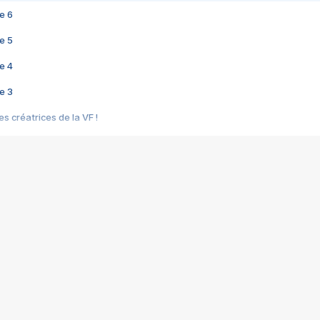
e 6
e 5
e 4
e 3
s créatrices de la VF !
e 2
e 1
e Mektoub My Love arrive enfin ! Rencontre avec Shaïn Boumedine et Sal
i : après Toni en famille
elle réalise le bouleversant Dites lui que je l'aime
ais ! Rencontre autour de Vie privée de Rebecca Zlotowski
 de Marguerite, Grave... Rencontre avec Ella Rumpf