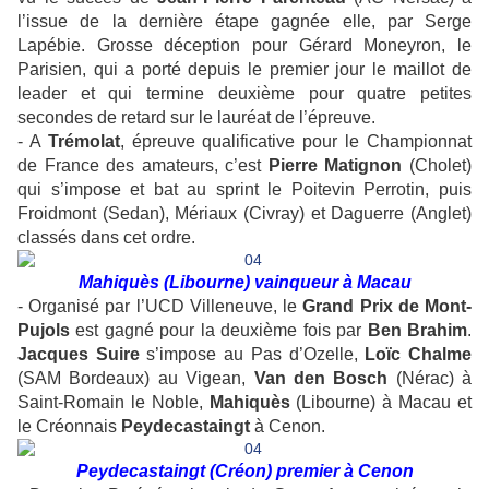
l’issue de la dernière étape gagnée elle, par Serge
Lapébie. Grosse déception pour Gérard Moneyron, le
Parisien, qui a porté depuis le premier jour le maillot de
leader et qui termine deuxième pour quatre petites
secondes de retard sur le lauréat de l’épreuve.
- A
Trémolat
, épreuve qualificative pour le Championnat
de France des amateurs, c’est
Pierre Matignon
(Cholet)
qui s’impose et bat au sprint le Poitevin Perrotin, puis
Froidmont (Sedan), Mériaux (Civray) et Daguerre (Anglet)
classés dans cet ordre.
Mahiquès (Libourne) vainqueur à Macau
- Organisé par l’UCD Villeneuve, le
Grand Prix de Mont-
Pujols
est gagné pour la deuxième fois par
Ben Brahim
.
Jacques Suire
s’impose au Pas d’Ozelle,
Loïc Chalme
(SAM Bordeaux) au Vigean,
Van den Bosch
(Nérac) à
Saint-Romain le Noble,
Mahiquès
(Libourne) à Macau et
le Créonnais
Peydecastaingt
à Cenon.
Peydecastaingt (Créon) premier à Cenon