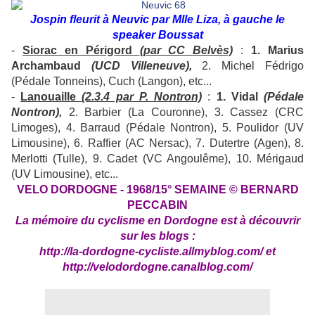
Jospin fleurit à Neuvic par Mlle Liza, à gauche le
speaker Boussat
-
Siorac en Périgord
(par CC Belvès)
:
1. Marius
Archambaud
(UCD Villeneuve),
2. Michel Fédrigo
(Pédale Tonneins), Cuch (Langon), etc...
-
Lanouaille
(2.3.4 par P. Nontron)
:
1. Vidal
(Pédale
Nontron),
2. Barbier (La Couronne), 3. Cassez (CRC
Limoges), 4. Barraud (Pédale Nontron), 5. Poulidor (UV
Limousine), 6. Raffier (AC Nersac), 7. Dutertre (Agen), 8.
Merlotti (Tulle), 9. Cadet (VC Angoulême), 10. Mérigaud
(UV Limousine), etc...
VELO DORDOGNE - 1968/15°
SEMAINE © BERNARD
PECCABIN
La mémoire du cyclisme en Dordogne est à découvrir
sur les blogs :
http://la-dordogne-cycliste.allmyblog.com/
et
http://velodordogne.canalblog.com/