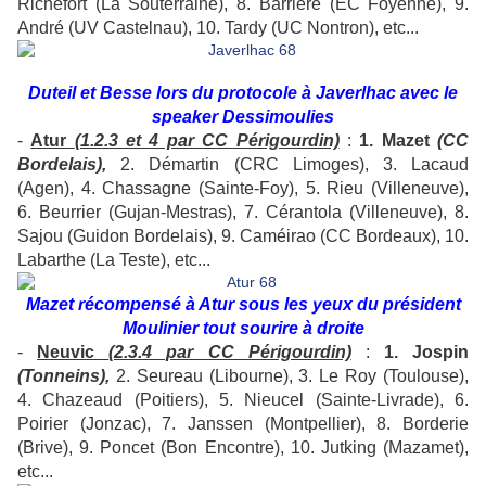
Richefort (La Souterraine), 8. Barrière (EC Foyenne), 9.
André (UV Castelnau), 10. Tardy (UC Nontron), etc...
Duteil et Besse lors du protocole à Javerlhac avec le
speaker Dessimoulies
-
Atur
(1.2.3 et 4 par CC Périgourdin)
:
1. Mazet
(CC
Bordelais),
2. Démartin (CRC Limoges), 3. Lacaud
(Agen), 4. Chassagne (Sainte-Foy), 5. Rieu (Villeneuve),
6. Beurrier (Gujan-Mestras), 7. Cérantola (Villeneuve), 8.
Sajou (Guidon Bordelais), 9. Caméirao (CC Bordeaux), 10.
Labarthe (La Teste), etc...
Mazet récompensé à Atur sous les yeux du président
Moulinier tout sourire à droite
-
Neuvic
(2.3.4 par CC Périgourdin)
:
1. Jospin
(Tonneins),
2. Seureau (Libourne), 3. Le Roy (Toulouse),
4. Chazeaud (Poitiers), 5. Nieucel (Sainte-Livrade), 6.
Poirier (Jonzac), 7. Janssen (Montpellier), 8. Borderie
(Brive), 9. Poncet (Bon Encontre), 10. Jutking (Mazamet),
etc...