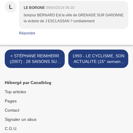
L
LE BORGNE
09/04/2018 06:20
bonjour BERNARD Est la ville de GRENADE SUR GARONNE
la victoire de J ESCLASSAN ? cordialement
Répondre
< STÉPHANE REIMHERR
1993 - LE CYCLISME, SON
(2007) : 28 SAISONS SUR
ACTUALITE (15° semaine
LES ROUTES (20° partie)
de la saison) >
Hébergé par Canalblog
Top articles
Pages
Contact
Signaler un abus
C.G.U.