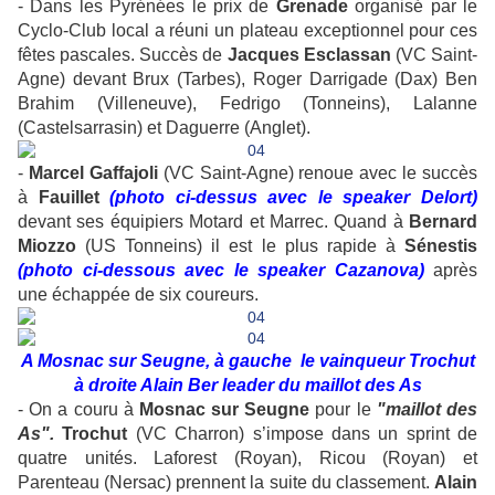
- Dans les Pyrénées le prix de
Grenade
organisé par le
Cyclo-Club local a réuni un plateau exceptionnel pour ces
fêtes pascales. Succès de
Jacques Esclassan
(VC Saint-
Agne) devant Brux (Tarbes), Roger Darrigade (Dax) Ben
Brahim (Villeneuve), Fedrigo (Tonneins), Lalanne
(Castelsarrasin) et Daguerre (Anglet).
-
Marcel Gaffajoli
(VC Saint-Agne) renoue avec le succès
à
Fauillet
(photo ci-dessus avec le speaker Delort)
devant ses équipiers Motard et Marrec. Quand à
Bernard
Miozzo
(US Tonneins) il est le plus rapide à
Sénestis
(photo ci-dessous avec le speaker Cazanova)
après
une échappée de six coureurs.
A Mosnac sur Seugne, à gauche le vainqueur Trochut
à droite Alain Ber leader du maillot des As
- On a couru à
Mosnac sur Seugne
pour le
"maillot des
As".
Trochut
(VC Charron) s’impose dans un sprint de
quatre unités. Laforest (Royan), Ricou (Royan) et
Parenteau (Nersac) prennent la suite du classement.
Alain