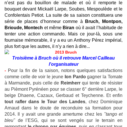
n’est pas du bouillon de malade et où il remporte le
bouquet devant Mickaël Larpe, Soubes, Mespoulède et le
Confolentais Petiot. La suite de sa saison constituera une
série de places d’honneur comme à
Bruch, Montpon,
Brioude, Montech
et même
Biran
où il avait l’habitude de
tenter une action commando. Mais ce jour-là, sous une
fournaise mémorable, il y a eu un Anthony Pérez impérial,
plus fort que les autres, il n’y a rien à dire...
Troisième à Bruch où il retrouve Marcel Cailleau
l'organisateur
-
Pour la fin de la saison, notons quelques satisfactions
comme celle de voir le jeune
Ion Pardo
gagner la Tomate
à Marmande, puis celle de
Reimherr
qui tente de résister
au Pièmont Pyrénéen pour se classer 6° derrière Larpe, le
belge Dhaene, Cazaux, Gerbaud et Teychenne. Et enfin
tout rafler dans le Tour des Landes
, chez Dominique
Arnaud dans le doute de reconduire sa formation pour
2014. Il y avait une grande amertume chez les
"tango et
bleu"
de l’ESG, qui se sont vengés sur le terrain en
remportant
le chrono par équipes
, puis en classant tous