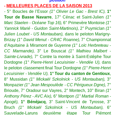
position
-
MEILLEURES PLACES DE LA SAISON 2013
-
5° Boucles de l’Essor
(1° Olivier Le Gac - Brest IC),
1°
Tour de Basse Navarre
, 17° Cénac et Saint-Julien
(1°
Marc Staelen - Océane Top 16),
6° Primevère Montoise
(1°
Yannick Marié - Guidon Saint-Martinois),
2° Puymiclan
(1°
Julien Loubet - US
Montauban),
dans le peloton Marigny-
Brizay
(1° David Menut - CR4C Roanne),
7° Championnat
d’Aquitaine à Miramont de Guyenne
(1° Loïc Herbreteau -
CC Marmande),
3° Le Bouscat
(1° Mathieu Malbert -
Sainte-Livrade),
7
° Contre la montre à Saint-Estèphe Tour
Dordogne
(1° Pierre-Henri Lecuisinier - Vendée U),
dans
le peloton classement final Tour Dordogne
(1° Pierre-Henri
Lecuisinier - Vendée U),
1° Tour du canton de Gentioux
,
8° Mussidan
(1° Mickaël Szkolnick - US Montauban),
3°
Monpazier
(1° Jean Mespoulède - CC Périgueux Dgne),
7°
Brioude, 7° Oradour sur Vayres, 2° Montech, 10° Biran
(1°
Anthony Pérez - AVC Aix),
6° Montpon
(1° Martial Roman -
Apogé),
1°
Bénéjacq
, 3° Saint-Vincent de Tyrosse, 3°
Bruch
(1° Mickaël Szkolnick - US Montauban),
6°
Sauvelade-Laruns deuxième étape Tour Piémont