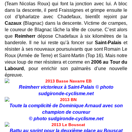
(Team Nicolas Roux) qui font la jonction avec lui. A bloc
dans la descente, il perd Fraissignes et grimpe ensuite le
col d’Ipharlatze avec Chadefaux, bientôt rejoint par
Cazaux
(Blagnac) dans la descente. Victime de crampes,
le coureur de Blagnac lâche la tête de course. C’est alors
que
Reimherr
dépose Chadefaux à six kilomètres de la
banderole. Il ne lui reste qu’à foncer sur
Saint-Palais
et
résister à ses nouveaux poursuivants que sont Romain Le
Roux (Armée de Terre) et Saint-Martin (Top 16). Mais notre
vieux loup de mer résistera et comme en
2006 au Tour du
Labourd
, pour enrichir son palmarès d’une nouvelle
épreuve.
Reimherr victorieux à Saint-Palais © photo
sudgironde-cyclisme.net
Toute la complicité de Dominique Arnaud avec son
champion de coureur
© photo sudgironde-cyclisme.net
Battu au sprint pour la deuxième place au Bouscat