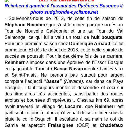
Reimherr à gauche à l'assaut des Pyrénées Basques ©
photo sudgironde-cyclisme.net
- Souvenons-nous de 2012, de cette fin de saison de
Stéphane Reimherr
qui s’est terminée par un succès au
Tour de Nouvelle Calédonie et une au Tour du Val
Saintonge, ce qui lui a valu un total de
huit bouquets
.
Pour une première saison chez
Dominique Arnaud
, ce fut
prometteur. Et dès le début de 2013, cette belle spirale de
succès se poursuit. Pour la deuxième fois de sa carrière,
Reimherr
s’impose dans une épreuve de l’Essor Basque
en gagnant le
Tour de Basse Navarre
entre Larceveaux
et Saint-Palais. Ne prenons pas surtout pour argent
comptant l’adjectif
"basse"
(Navarre),
car dans ce Pays
Basque, il faut toujours monter et descendre et ceci sur
des itinéraires très accidentés, sans parler des routes
étroites et bourrées d’imprévues... C’est au km 69, après
avoir traversé le village de
Lacarre,
que
Reimherr
est
parti seul ce jour là, alors qu’il venait de se coltiner sous la
pluie le col d’Osquich. Il escalade à sa main le col de
Gamia et aperçoit
Fraissignes
(OCF) et
Chadefaux