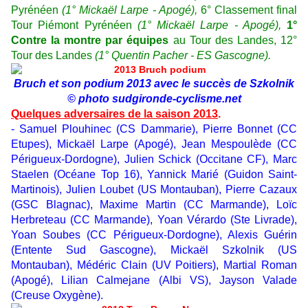
Pyrénéen
(1° Mickaël Larpe - Apogé),
6° Classement final
Tour Piémont Pyrénéen
(1° Mickaël Larpe - Apogé),
1°
Contre la montre par équipes
au Tour des Landes, 12°
Tour des Landes
(1° Quentin Pacher - ES Gascogne).
Bruch et son podium 2013 avec le succès de Szkolnik
© photo sudgironde-cyclisme.net
Quelques adversaires de la saison 2013
.
- Samuel Plouhinec (CS Dammarie), Pierre Bonnet (CC
Etupes), Mickaël Larpe (Apogé), Jean Mespoulède (CC
Périgueux-Dordogne), Julien Schick (Occitane CF), Marc
Staelen (Océane Top 16), Yannick Marié (Guidon Saint-
Martinois), Julien Loubet (US Montauban), Pierre Cazaux
(GSC Blagnac), Maxime Martin (CC Marmande), Loïc
Herbreteau (CC Marmande), Yoan Vérardo (Ste Livrade),
Yoan Soubes (CC Périgueux-Dordogne), Alexis Guérin
(Entente Sud Gascogne), Mickaël Szkolnik (US
Montauban), Médéric Clain (UV Poitiers), Martial Roman
(Apogé), Lilian Calmejane (Albi VS), Jayson Valade
(Creuse Oxygène).