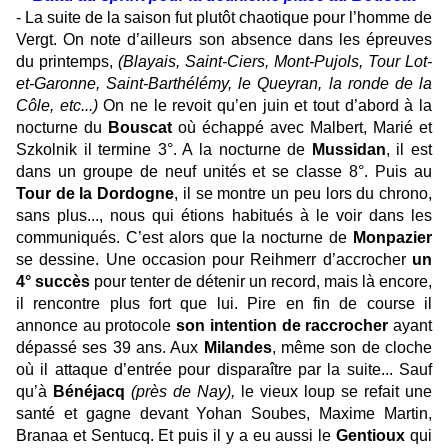
- La suite de la saison fut plutôt chaotique pour l’homme de
Vergt. On note d’ailleurs son absence dans les épreuves
du printemps,
(Blayais, Saint-Ciers, Mont-Pujols, Tour Lot-
et-Garonne, Saint-Barthélémy, le Queyran, la ronde de la
Côle, etc...)
On ne le revoit qu’en juin et tout d’abord à la
nocturne du
Bouscat
où échappé avec Malbert, Marié et
Szkolnik il termine 3°. A la nocturne de
Mussidan
, il est
dans un groupe de neuf unités et se classe 8°. Puis au
Tour de la Dordogne
, il se montre un peu lors du chrono,
sans plus..., nous qui étions habitués à le voir dans les
communiqués. C’est alors que la nocturne de
Monpazier
se dessine. Une occasion pour Reihmerr d’accrocher
un
4° succès
pour tenter de détenir un record, mais là encore,
il rencontre plus fort que lui. Pire en fin de course il
annonce au protocole
son intention de raccrocher
ayant
dépassé ses 39 ans. Aux
Milandes
, même son de cloche
où il attaque d’entrée pour disparaître par la suite... Sauf
qu’à
Bénéjacq
(près de Nay),
le vieux loup se refait une
santé et gagne devant Yohan Soubes, Maxime Martin,
Branaa et Sentucq. Et puis il y a eu aussi le
Gentioux
qui