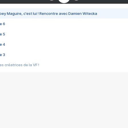
bey Maguire, c'est lui ! Rencontre avec Damien Witecka
e 6
e 5
e 4
e 3
s créatrices de la VF !
e 2
e 1
e Mektoub My Love arrive enfin ! Rencontre avec Shaïn Boumedine et Sal
i : après Toni en famille
elle réalise le bouleversant Dites lui que je l'aime
ais ! Rencontre autour de Vie privée de Rebecca Zlotowski