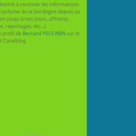
destiné à recenser les informations
e cyclisme de la Dordogne depuis sa
ion jusqu'à nos jours...(Photos,
es, reportages, etc...)
e profil de
Bernard PECCABIN
sur le
il Canalblog
Publicité