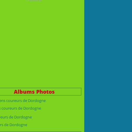
Albums Photos
s coureurs de Dordogne
rs de Dordogne