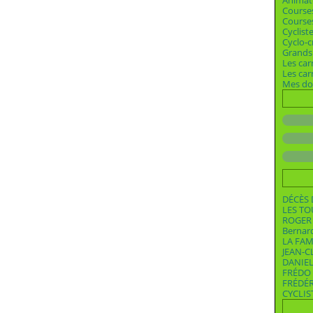
Animat
Course
Courses
Cyclist
Cyclo-c
Grands 
Les car
Les ca
Mes dos
DÉCÈS 
LES T
ROGER 
Bernar
LA FAM
JEAN-C
DANIEL
FRÉDO 
FRÉDÉ
CYCLIS