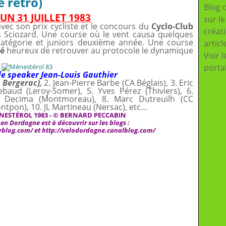
 rétro)
Blog 
 UN 31 JUILLET 1983
sur l
c son prix cycliste et le concours du
Cyclo-Club
créat
 Sciozard. Une course où le vent causa quelques
 catégorie et juniors deuxième année. Une course
articl
ré
heureux de retrouver au protocole le dynamique
Voir l
porta
le speaker Jean-Louis Gauthier
 Bergerac),
2. Jean-Pierre Barbe (CA Béglais), 3. Eric
ebaud (Leroy-Somer), 5. Yves Pérez (Thiviers), 6.
 7. Decima (Montmoreau), 8. Marc Dutreuilh (CC
ntpon), 10. JL Martineau (Nersac), etc…
NEST
É
ROL 1983 - © BERNARD PECCABIN
n Dordogne est à découvrir sur les blogs :
myblog.com/
et
http://velodordogne.canalblog.com/