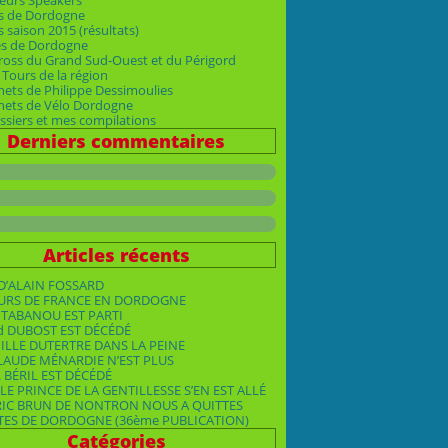
eurs Speakers
s de Dordogne
 saison 2015 (résultats)
es de Dordogne
ross du Grand Sud-Ouest et du Périgord
Tours de la région
nets de Philippe Dessimoulies
rnets de Vélo Dordogne
siers et mes compilations
Derniers commentaires
Articles récents
D’ALAIN FOSSARD
OURS DE FRANCE EN DORDOGNE
TABANOU EST PARTI
d DUBOST EST DÉCÉDÉ
ILLE DUTERTRE DANS LA PEINE
LAUDE MÉNARDIE N’EST PLUS
 BÉRIL EST DÉCÉDÉ
LE PRINCE DE LA GENTILLESSE S’EN EST ALLÉ
RIC BRUN DE NONTRON NOUS A QUITTES
TES DE DORDOGNE (36ème PUBLICATION)
Catégories