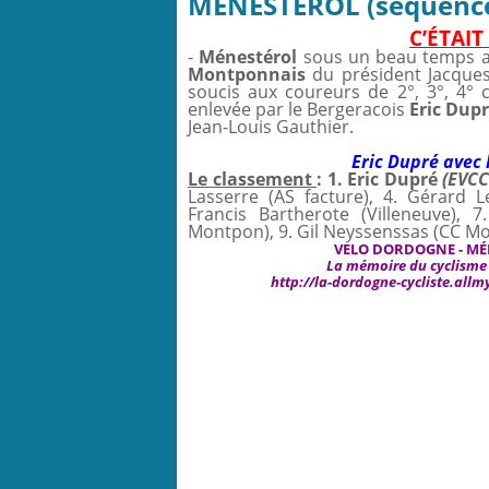
MÉNESTÉROL (séquence
C’ÉTAIT
-
Ménestérol
sous un beau temps ave
Montponnais
du président Jacques
soucis aux coureurs de 2°, 3°, 4°
enlevée par le Bergeracois
Eric Dup
Jean-Louis Gauthier.
Eric Dupré avec 
Le classement
: 1. Eric Dupré
(EVCC
Lasserre (AS facture), 4. Gérard L
Francis Bartherote (Villeneuve),
Montpon), 9. Gil Neyssenssas (CC Mo
VELO DORDOGNE - M
É
La mémoire du cyclisme e
http://la-dordogne-cycliste.all