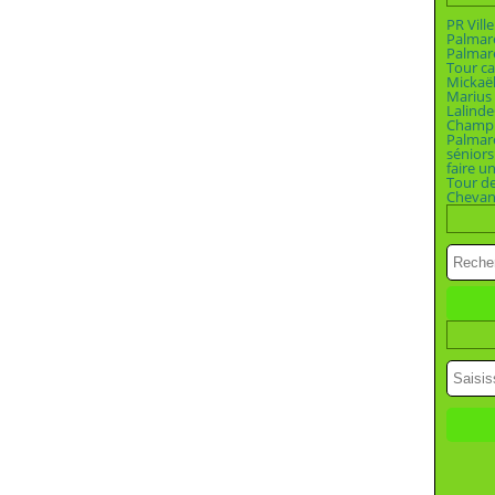
PR Vill
Palmar
Palmar
Tour ca
Mickaël
Marius 
Lalinde
Champi
Palmar
séniors
faire u
Tour d
Chevan