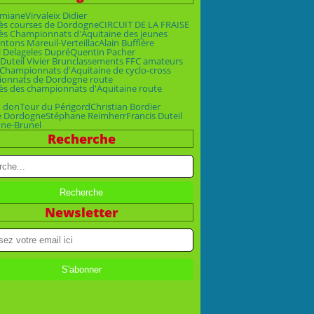
emiane
Virvaleix Didier
ès courses de Dordogne
CIRCUIT DE LA FRAISE
ès Championnats d'Aquitaine des jeunes
ntons Mareuil-Verteillac
Alain Buffière
 Delage
les Dupré
Quentin Pacher
Duteil Vivier Brun
classements FFC amateurs
Championnats d'Aquitaine de cyclo-cross
onnats de Dordogne route
ès des championnats d'Aquitaine route
n don
Tour du Périgord
Christian Bordier
e Dordogne
Stéphane Reimherr
Francis Duteil
ne-Brunel
Recherche
Newsletter