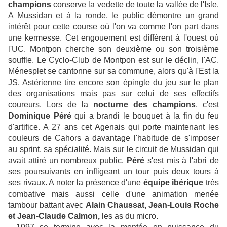
champions
conserve la vedette de toute la vallée de l'Isle.
A Mussidan et à la ronde, le public démontre un grand
intérêt pour cette course où l'on va comme l'on part dans
une kermesse. Cet engouement est différent à l'ouest où
l'UC. Montpon cherche son deuxième ou son troisième
souffle. Le Cyclo-Club de Montpon est sur le déclin, l'AC.
Ménesplet se cantonne sur sa commune, alors qu'à l'Est la
JS. Astérienne tire encore son épingle du jeu sur le plan
des organisations mais pas sur celui de ses effectifs
coureurs. Lors de la
nocturne des champions
, c'est
Dominique Péré
qui a brandi le bouquet à la fin du feu
d'artifice. A 27 ans cet Agenais qui porte maintenant les
couleurs de Cahors a davantage l'habitude de s'imposer
au sprint, sa spécialité. Mais sur le circuit de Mussidan qui
avait attiré un nombreux public,
Péré
s'est mis à l'abri de
ses poursuivants en infligeant un tour puis deux tours à
ses rivaux. A noter la présence d'une
équipe ibérique
très
combative mais aussi celle d'une animation menée
tambour battant avec
Alain Chaussat, Jean-Louis Roche
et Jean-Claude Calmon,
les as du micro
.