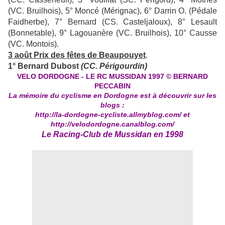
(VC. Bruilhois), 5° Moncé (Mérignac), 6° Darrin O. (Pédale
Faidherbe), 7° Bernard (CS. Casteljaloux), 8° Lesault
(Bonnetable), 9° Lagouanère (VC. Bruilhois), 10° Causse
(VC. Montois).
3 août Prix des fêtes de Beaupouyet
.
1° Bernard Dubost
(CC. Périgourdin)
VELO DORDOGNE - LE RC MUSSIDAN 1997 © BERNARD
PECCABIN
La mémoire du cyclisme en Dordogne est à découvrir sur les
blogs :
http://la-dordogne-cycliste.allmyblog.com/
et
http://velodordogne.canalblog.com/
Le
Racing-Club de Mussidan
en 1998