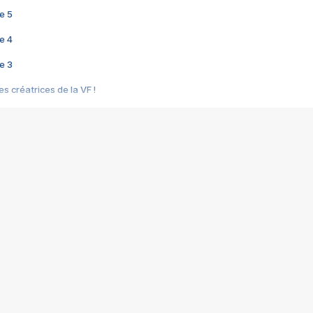
e 5
e 4
e 3
s créatrices de la VF !
e 2
e 1
e Mektoub My Love arrive enfin ! Rencontre avec Shaïn Boumedine et Sal
i : après Toni en famille
elle réalise le bouleversant Dites lui que je l'aime
ais ! Rencontre autour de Vie privée de Rebecca Zlotowski
 de Marguerite, Grave... Rencontre avec Ella Rumpf
 Les Rêveurs, un film intime sur la santé mentale