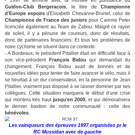
- 1997 se termine avec la montée en puissance du
Guidon-Club Bergeracois
, le titre de
Championne
d'Europe espoirs
d'Elisabeth Chevanne-Brunel, celui de
Championne de France des juniors
pour Carinne Peter
licenciée également au Team de Zabou. Malgré ce rayon
de soleil, il y a pénurie de coureurs, donc de résultats,
donc de partenaires financiers. Et tous les problèmes de
notre cyclisme se situent dans ce contexte.
- A Bordeaux, le président Pitallier était en difficulté face à
son vice-président
François Bidou
qui demandait du
changement. François Bidou avait de bonnes et de
nouvelles idées pour tenter de faire avancer le vélo, mais il
se heurtait à un dur conservateur, en la personne de Jean
Pitallier, vraiment pas disposé à se laisser dominer par ses
collègues. Cette situation marquera le début d'une crise
qui montera très haut
jusqu'en 2000
, et qui démoralisera
le dernier bastion de notre communauté : celle des
bénévoles
.
Les vainqueurs des épreuves 1997 organisées pr le
RC Mussidan avec de gauche