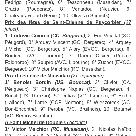
Fedrigo (Roumagne), 6° Tessonneau (Mussidan), 7°
Gracia (Poudenas), 8° Ventadou (Neuvic), 9°
Chateauraynaud (Neuvic), 10° Olivera (Grignols).
Prix des fêtes de Saint-Etienne de Puycorbier
(27
juillet)
.
1° Ludovic Guionie
(GC. Bergerac),
2° Eric Vouillat (SC.
Périgord), 3° Arquey Vincent (GC. Bergerac), 4° Arquey
J.Michel (GC. Bergerac), 5° Alary (EVCC. Bergerac), 6°
Bordier (AVC. Libourne), 7° Darrin Olivier (Pédale
Faidherbe), 8° Soupre (AVC. Libourne), 9° Zuchet (EVCC.
Bergerac), 10° Victor Melchior (RC. Mussidan).
Prix du comice de Mussidan
(21 septembre)
.
1° Benoist Bordin
(US. Bouscat),
2° Olivier (CA.
Périgueux), 3° Christophe Napias (GC. Bergerac), 4°
Bricat (US. Rauzan), 5° Delias (VC. Langon), 6° Bodin
(Lalinde), 7° Larpe (CCP. Nontron), 8° Wieczoreck (AC.
Bon-Encontre), 9° Perobe (VC. Bruilhois), 10° Bournet
(VC. Bernos Beaulac).
A Saint-Michel de Double
(5 octobre)
.
1° Victor Melchior
(RC. Mussidan),
2° Nicolas Naïbo
(CC. Casseneuil), 3° Vouillat (SC. Périgord), 4° Mothes