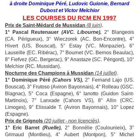
à droite Dominique Péré, Ludovic Guionie, Bernard
Dubost et Victor Melchior
LES COURSES DU RCM EN 1997
Prix de Saint-Médard de Mussidan
(8 juin)
.
1° Pascal Reutenauer
(AVC. Libourne),
2° Blangeois
(CA. Périgueux), 3° Wieczorek (AC. Bon-Encontre), 4°
Hivert (US. Bouscat), 5° Estay (VC. Monpazier), 6°
Lauseille (EC. Ribérac), 7° Bournet (VC. Bernos Beaulac),
8° Fiefvez (GC. Bergerac), 9° Anastaze (SC. Périgord), 10°
Melchior (RC. Mussidan).
Nocturne des Champions à Mussidan
(14 juillet)
.
1° Dominique Péré
(Cahors VS),
2° Fernand Lajo (US.
Bouscat), 3° Frutoso (Aviron Bayonnais), 4° Rolleau (GSC.
Blagnac), 5° Coca (Espagne), 6° Ianotto (Guidon Saint-
Martinois), 7° Lanxade (Cahors VS), 8° Allin (CRC.
Limoges), 9° Elissalde T. (Aviron Bayonnais), 10° Lopez
(Espagne).
Prix de Grignols
(20 juillet - non licenciés)
.
1
° Eric Barret
(Ruelle),
2° Bonnélie (Coulounieix), 3°
Grimaud (Montlieu), 4° Aubert (Montpon), 5° Michel