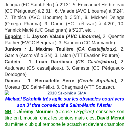
Junqua (EC Saint-Félix) à 2’13", 5. Emmanuel Herbreteau
(CC Périgueux) à 2’31", 6. Valade (AVC Libourne) à 3’24",
7. Thitéca (AVC Libourne) à 3’58", 8. Mickaël Delage
(Omega Pharma), 9. Darrin (EC Trélissac) à 4’20", 10.
Yannick Marié (UC Gradignan) à 5’20", etc...
Espoirs
: 1. Jayson Valade
(AVC Libourne),
2. Quentin
Pacher (EVCC Bergerac), 3. Saumon (CC Marmande).
Juniors
:
1. Maxime Teulière
(CA Casteljaloux),
2.
Garcia (Accro Vélo SN), 3. Lafon (VTT Evasion Pourpre).
Cadets
: 1. Loan Darribeau
(CS Casteljaloux),
2.
Audureau (CS casteljaloux), 3. Geneste (CC Périgueux-
Dordogne).
Dames
: 1. Bernadette Serre
(Cercle Aquitain),
2.
Moreau (EC Saint-Félix), 3. Chagnaud (VTT Sourzac).
Mickaël Szkolnik très agile sur les obstacles court vers
son 3° titre consécutif à Saint-Martin l'Astier
NB
: Jérémy Mounier
(Creuse Oxygène)
conserve son
titre en Limousin chez les séniors mais c’est
David Menut
du même club qui remporte le scratch et devient champion