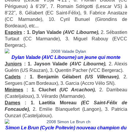
Périgueux) à 6’29", 7. Romain Sdrigotti (Lescar VS) à
8’22", 8. Gélabert (EC Saint-Félix), 9. Fabrice Anastaze
(CC Marmande), 10. Cyril Bunuel (Girondins de
Bordeaux), etc...
Espoirs
: 1. Dylan Valade
(AVC Libourne),
2. Sébastien
Turtaut (CC Marmande), 3. Miguel Rabouy (EVCC
Bergerac).
Dylan Valade (AVC Libourne) un jeune qui monte
Juniors
: 1. Jayson Valade
(AVC Libourne),
2. Alexis
Guérin (US Rauzan), 3. Quentin Pacher (VCC Bergerac).
C
adets
:
1. Benjamin Gélabert
(US Villenave),
2.
Sergues (Cam Bordeaux), 3. Garcia (Accro Vélo SN).
Minimes
: 1. Cluchet
(UC Arcachon),
2. Darribeau
(Casteljaloux), 3. Vérardo (Marmande).
Dames
: 1. Laetitia Moreau
(EC Saint-Félix de
Foncaude),
2. Emilie Blanquefort (Langon), 3. Patricia
Ounzari (Casteljaloux).
Simon Le Brun (Cycle Poitevin) nouveau champion du