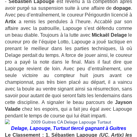
-
Sébastien Lapouge
est revenu à la compétition après
avoir purgé sa suspension suite à une affaire de
dopage
.
Avec peu d’entraînement, le coureur Périgourdin licencié à
Artix
a remis les pendules à l’heure. Accablé par son
affaire avec la patrouille, Lapouge s’est défendu comme
un beau diable. Toujours à la lutte avec
Mickaël Delage
le
coureur pro de l’équipe Lotto, Lapouge a joué tactique en
prenant le meilleur dans les parties techniques, là où
Delage perdait du temps. A force de jouer ainsi, le coureur
pro a payé la note dans le final. Mais il faut dire que
Lapouge revient de loin. Avec peu d’entraînement, une
seule victoire au compteur huit jours avant ce
championnat, pas très bien placé au départ, il a vaincu
avec la boule au ventre signant ainsi sa résurrection, sans
savoir pour autant de quoi seront faits les lendemains dans
cette discipline. A signaler le beau parcours de
Jayson
Valade
chez les espoirs, qui a fait jeu égal avec Lapouge
pendant le temps de course qui lui était imparti.
Delage, Lapouge, Turtaut tiercé gagnant à Guitres
Le Classement
: 1. Sébastien Lapouge
(UC. Artix) les