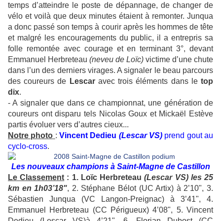
temps d’atteindre le poste de dépannage, de changer de
vélo et voilà que deux minutes étaient à remonter. Junqua
a donc passé son temps à courir après les hommes de tête
et malgré les encouragements du public, il a entrepris sa
folle remontée avec courage et en terminant 3°, devant
Emmanuel Herbreteau
(neveu de Loïc)
victime d’une chute
dans l’un des derniers virages. A signaler le beau parcours
des coureurs de
Lescar
avec trois éléments dans le
top
dix
.
- A signaler que dans ce championnat, une génération de
coureurs ont disparu tels Nicolas Goux et Mickaël Estève
partis évoluer vers d’autres cieux...
Notre photo
:
Vincent Dedieu
(Lescar VS)
prend gout au
cyclo-cross
.
Les nouveaux champions à Saint-Magne de Castillon
Le Classement
: 1. Loïc Herbreteau
(Lescar VS) les 25
km en 1h03’18"
, 2. Stéphane Bélot (UC Artix) à 2’10", 3.
Sébastien Junqua (VC Langon-Preignac) à 3’41", 4.
Emmanuel Herbreteau (CC Périgueux) 4’08", 5. Vincent
Dedieu (Lescar VS)à 4’21", 6. Florian Dubost (CC