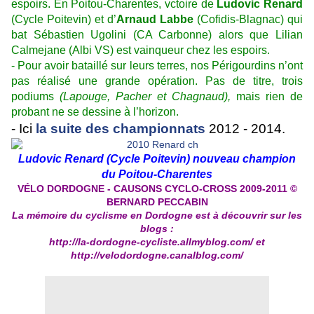
espoirs. En Poitou-Charentes, vctoire de
Ludovic Renard
(Cycle Poitevin) et d’
Arnaud Labbe
(Cofidis-Blagnac) qui
bat Sébastien Ugolini (CA Carbonne) alors que Lilian
Calmejane (Albi VS) est vainqueur chez les espoirs.
- Pour avoir bataillé sur leurs terres, nos Périgourdins n’ont
pas réalisé une grande opération. Pas de titre, trois
podiums
(Lapouge, Pacher et Chagnaud),
mais rien de
probant ne se dessine à l’horizon.
- Ici
la suite des championnats
2012 - 2014.
Ludovic Renard (Cycle Poitevin) nouveau champion
du Poitou-Charentes
VÉLO DORDOGNE - CAUSONS CYCLO-CROSS 2009-2011 ©
BERNARD PECCABIN
La mémoire du cyclisme en Dordogne est à découvrir sur les
blogs :
http://la-dordogne-cycliste.allmyblog.com/
et
http://velodordogne.canalblog.com/