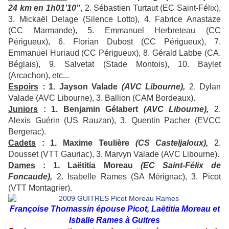
24 km en 1h01’10"
, 2. Sébastien Turtaut (EC Saint-Félix),
3. Mickaël Delage (Silence Lotto), 4. Fabrice Anastaze
(CC Marmande), 5. Emmanuel Herbreteau (CC
Périgueux), 6. Florian Dubost (CC Périgueux), 7.
Emmanuel Huriaud (CC Périgueux), 8. Gérald Labbe (CA.
Béglais), 9. Salvetat (Stade Montois), 10. Baylet
(Arcachon), etc...
Espoirs
: 1. Jayson Valade
(AVC Libourne),
2. Dylan
Valade (AVC Libourne), 3. Ballion (CAM Bordeaux).
Juniors
: 1. Benjamin Gélabert
(AVC Libourne),
2.
Alexis Guérin (US Rauzan), 3. Quentin Pacher (EVCC
Bergerac).
Cadets
: 1. Maxime Teulière
(CS Casteljaloux),
2.
Dousset (VTT Gauriac), 3. Marvyn Valade (AVC Libourne).
Dames
: 1. Laëtitia Moreau
(EC Saint-Félix de
Foncaude),
2. Isabelle Rames (SA Mérignac), 3. Picot
(VTT Montagrier).
Françoise Thomassin épouse Picot, Laëtitia Moreau et
Isballe Rames à Guitres