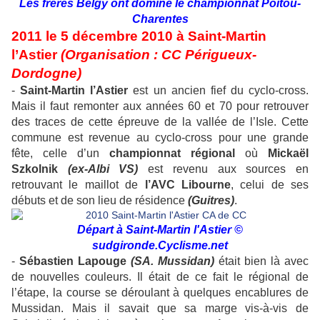
Les frères Belgy ont dominé le championnat Poitou-
Charentes
2011 le 5 décembre 2010 à Saint-Martin
l’Astier
(Organisation : CC Périgueux-
Dordogne)
-
Saint-Martin l’Astier
est un ancien fief du cyclo-cross.
Mais il faut remonter aux années 60 et 70 pour retrouver
des traces de cette épreuve de la vallée de l’Isle. Cette
commune est revenue au cyclo-cross pour une grande
fête, celle d’un
championnat régional
où
Mickaël
Szkolnik
(ex-Albi VS)
est revenu aux sources en
retrouvant le maillot de
l’AVC Libourne
, celui de ses
débuts et de son lieu de résidence
(Guitres)
.
Départ à Saint-Martin l'Astier ©
sudgironde.Cyclisme.net
-
Sébastien Lapouge
(SA. Mussidan)
était bien là avec
de nouvelles couleurs. Il était de ce fait le régional de
l’étape, la course se déroulant à quelques encablures de
Mussidan. Mais il savait que sa marge vis-à-vis de