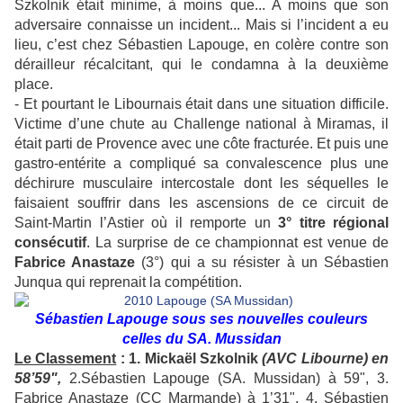
Szkolnik était minime, à moins que... A moins que son
adversaire connaisse un incident... Mais si l’incident a eu
lieu, c’est chez Sébastien Lapouge, en colère contre son
dérailleur récalcitant, qui le condamna à la deuxième
place.
- Et pourtant le Libournais était dans une situation difficile.
Victime d’une chute au Challenge national à Miramas, il
était parti de Provence avec une côte fracturée. Et puis une
gastro-entérite a compliqué sa convalescence plus une
déchirure musculaire intercostale dont les séquelles le
faisaient souffrir dans les ascensions de ce circuit de
Saint-Martin l’Astier où il remporte un
3° titre régional
consécutif
. La surprise de ce championnat est venue de
Fabrice Anastaze
(3°) qui a su résister à un Sébastien
Junqua qui reprenait la compétition.
Sébastien Lapouge sous ses nouvelles couleurs
celles du SA. Mussidan
Le Classement
: 1. Mickaël Szkolnik
(AVC Libourne) en
58’59",
2.Sébastien Lapouge (SA. Mussidan) à 59", 3.
Fabrice Anastaze (CC Marmande) à 1’31", 4. Sébastien