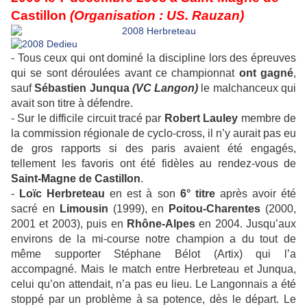
Castillon
(Organisation : US. Rauzan)
- Tous ceux qui ont dominé la discipline lors des épreuves
qui se sont déroulées avant ce championnat
ont gagné
,
sauf
Sébastien Junqua
(VC Langon)
le malchanceux qui
avait son titre à défendre.
- Sur le difficile circuit tracé par
Robert Lauley
membre de
la commission régionale de cyclo-cross, il n’y aurait pas eu
de gros rapports si des paris avaient été engagés,
tellement les favoris ont été fidèles au rendez-vous de
Saint-Magne de Castillon
.
-
Loïc Herbreteau
en est à son
6° titre
après avoir été
sacré en
Limousin
(1999), en
Poitou-Charentes
(2000,
2001 et 2003), puis en
Rhône-Alpes
en 2004. Jusqu’aux
environs de la mi-course notre champion a du tout de
même supporter Stéphane Bélot (Artix) qui l’a
accompagné. Mais le match entre Herbreteau et Junqua,
celui qu’on attendait, n’a pas eu lieu. Le Langonnais a été
stoppé par un problème à sa potence, dès le départ. Le