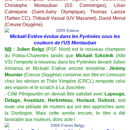
Christophe Montauban (SS Comminges), Lilian
Calmejane (Saint-Juéry Olympique), Thomas Laroze
(Tarbes CC), Thibault Vassal (UV Mazamet), David Menut
(Creuse Oxygène).
Mickaël Estève évolue dans les Pyrénées sous les
couleurs de l'US Montauban
NB
: Julien Belgy
(PSF Niort) est le nouveau champion
du Poitou-Charentes tandis que
Mickaël Szkolnik
(Albi
VS) l’emporte à nouveau dans les Pyrénées devant Julien
Almansa et Mickaël Estève encore troisième.
Jérémy
Mounier
(Creuse Oxygène)
conserve son titre en Limousin
chez les séniors et Théo Vimpère (CRCL) remporte celui
des espoirs et le scratch à La Jonchère.
- Côté Périgourdin on devrait être satisfait avec
Lapouge,
Delage, Anastaze, Herbreteau, Huriaud, Dubost,
soit
toute une pléïade de routiers qui ont des approches avec
la Dordogne. Mais cette année encore, le titre a été
favorable aux rouleurs, donc acte !