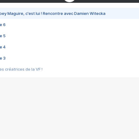
bey Maguire, c'est lui ! Rencontre avec Damien Witecka
e 6
e 5
e 4
e 3
s créatrices de la VF !
e 2
e 1
e Mektoub My Love arrive enfin ! Rencontre avec Shaïn Boumedine et Sal
i : après Toni en famille
elle réalise le bouleversant Dites lui que je l'aime
ais ! Rencontre autour de Vie privée de Rebecca Zlotowski