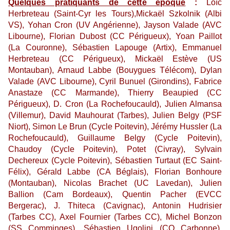
Quelques pratiquants de cette époque
:
Loïc
Herbreteau (Saint-Cyr les Tours),Mickaël Szkolnik (Albi
VS), Yohan Cron (UV Angérienne), Jayson Valade (AVC
Libourne), Florian Dubost (CC Périgueux), Yoan Paillot
(La Couronne), Sébastien Lapouge (Artix), Emmanuel
Herbreteau (CC Périgueux), Mickaël Estève (US
Montauban), Arnaud Labbe (Bouygues Télécom), Dylan
Valade (AVC Libourne), Cyril Bunuel (Girondins), Fabrice
Anastaze (CC Marmande), Thierry Beaupied (CC
Périgueux), D. Cron (La Rochefoucauld), Julien Almansa
(Villemur), David Mauhourat (Tarbes), Julien Belgy (PSF
Niort), Simon Le Brun (Cycle Poitevin), Jérémy Hussler (La
Rochefoucauld), Guillaume Belgy (Cycle Poitevin),
Chaudoy (Cycle Poitevin), Potet (Civray), Sylvain
Dechereux (Cycle Poitevin), Sébastien Turtaut (EC Saint-
Félix), Gérald Labbe (CA Béglais), Florian Bonhoure
(Montauban), Nicolas Brachet (UC Lavedan), Julien
Ballion (Cam Bordeaux), Quentin Pacher (EVCC
Bergerac), J. Thiteca (Cavignac), Antonin Hudrisier
(Tarbes CC), Axel Fournier (Tarbes CC), Michel Bonzon
(SS Comminges), Sébastien Ugolini (CO Carbonne),