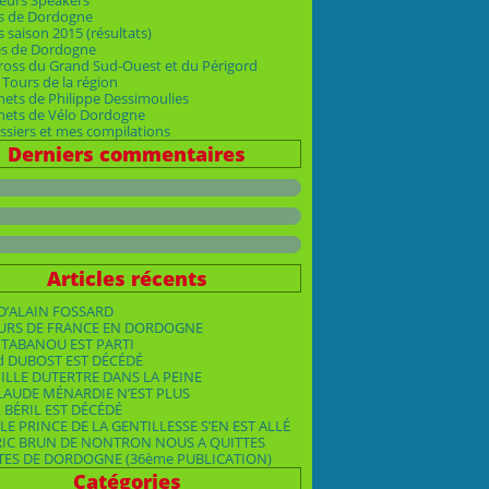
eurs Speakers
s de Dordogne
 saison 2015 (résultats)
es de Dordogne
ross du Grand Sud-Ouest et du Périgord
Tours de la région
nets de Philippe Dessimoulies
rnets de Vélo Dordogne
siers et mes compilations
Derniers commentaires
Articles récents
D’ALAIN FOSSARD
OURS DE FRANCE EN DORDOGNE
TABANOU EST PARTI
d DUBOST EST DÉCÉDÉ
ILLE DUTERTRE DANS LA PEINE
LAUDE MÉNARDIE N’EST PLUS
 BÉRIL EST DÉCÉDÉ
LE PRINCE DE LA GENTILLESSE S’EN EST ALLÉ
RIC BRUN DE NONTRON NOUS A QUITTES
TES DE DORDOGNE (36ème PUBLICATION)
Catégories