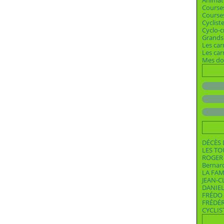
Animat
Course
Courses
Cyclist
Cyclo-c
Grands 
Les car
Les ca
Mes dos
DÉCÈS 
LES T
ROGER 
Bernar
LA FAM
JEAN-C
DANIEL
FRÉDO 
FRÉDÉ
CYCLIS