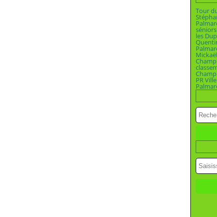
Tour d
Stépha
Palmar
séniors
les Dup
Quenti
Palmar
Mickaël
Champi
classe
Champio
PR Vill
Palmar