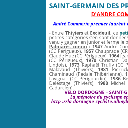
SAINT-GERMAIN DES PRÈ
D'ANDRE CO
André Commerie premier lauréat e
- Entre
Thiviers
et
Excideuil,
ce
peti
petites catégories s’en sont donné
venu y gagner en junior et ferme le
Palmarès connu
: 1947
André Com
(CC Périgueux),
1957
Chauprade (CR
Claude Hue (CC Périgueux),
1964
Jea
(CC Périgueux),
1970
Christian Da
Lindois),
1973
Raphaël Truffy (CC P
Malavaud (Thiviers),
1981
Pierrick
Chaminaud (Pédale Thibérienne),
1
Lavignac (CC Périgourdin),
1986
Be
Delestage (Thiviers),
1988
Michel D
Cadurcien).
VELO DORDOGNE – SAINT-G
La mémoire du cyclisme en 
http ://la-dordogne-cycliste.allmy