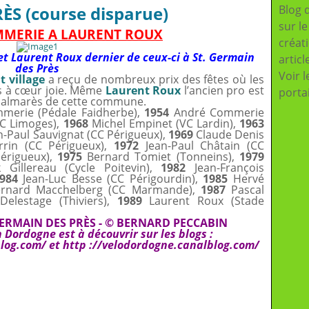
S (course disparue)
Blog 
sur l
MMERIE A LAURENT ROUX
créat
t Laurent Roux dernier de ceux-ci à St. Germain
articl
des Près
Voir l
t village
a reçu de nombreux prix des fêtes où les
es à cœur joie. Même
Laurent Roux
l’ancien pro est
porta
 palmarès de cette commune.
merie (Pédale Faidherbe),
1954
André Commerie
C Limoges),
1968
Michel Empinet (VC Lardin),
1963
n-Paul Sauvignat (CC Périgueux),
1969
Claude Denis
rrin (CC Périgueux),
1972
Jean-Paul Châtain (CC
érigueux),
1975
Bernard Tomiet (Tonneins),
1979
 Gillereau (Cycle Poitevin),
1982
Jean-François
984
Jean-Luc Besse (CC Périgourdin),
1985
Hervé
rnard Macchelberg (CC Marmande),
1987
Pascal
elestage (Thiviers),
1989
Laurent Roux (Stade
ERMAIN DES PRÈS - © BERNARD PECCABIN
Dordogne est à découvrir sur les blogs :
blog.com/
et
http ://velodordogne.canalblog.com/