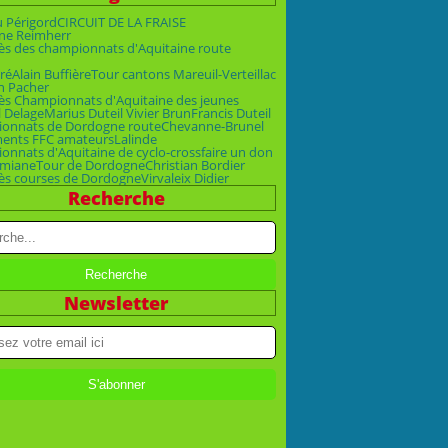
u Périgord
CIRCUIT DE LA FRAISE
ne Reimherr
ès des championnats d'Aquitaine route
ré
Alain Buffière
Tour cantons Mareuil-Verteillac
n Pacher
ès Championnats d'Aquitaine des jeunes
 Delage
Marius Duteil Vivier Brun
Francis Duteil
onnats de Dordogne route
Chevanne-Brunel
ments FFC amateurs
Lalinde
nnats d'Aquitaine de cyclo-cross
faire un don
emiane
Tour de Dordogne
Christian Bordier
ès courses de Dordogne
Virvaleix Didier
Recherche
Newsletter