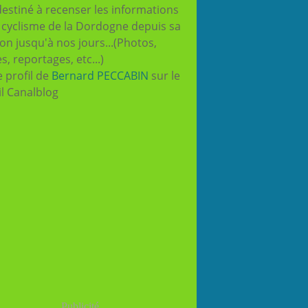
destiné à recenser les informations
e cyclisme de la Dordogne depuis sa
ion jusqu'à nos jours...(Photos,
es, reportages, etc...)
e profil de
Bernard PECCABIN
sur le
il Canalblog
Publicité