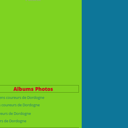
Albums Photos
s coureurs de Dordogne
rs de Dordogne