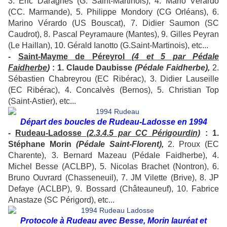
3. Eric Daragnès (G. Saint-Martinois), 4. Mario Vérardo
(CC. Marmande), 5. Philippe Mondory (CG Orléans), 6.
Marino Vérardo (US Bouscat), 7. Didier Saumon (SC
Caudrot), 8. Pascal Peyramaure (Mantes), 9. Gilles Peyran
(Le Haillan), 10. Gérald Ianotto (G.Saint-Martinois), etc...
-
Saint-Mayme de Péreyrol
(4 et 5 par Pédale
Faidherbe
)
: 1. Claude Daubisse
(Pédale Faidherbe),
2.
Sébastien Chabreyrou (EC Ribérac), 3. Didier Lauseille
(EC Ribérac), 4. Concalvès (Bernos), 5. Christian Top
(Saint-Astier), etc...
Départ des boucles de Rudeau-Ladosse en 1994
-
Rudeau-Ladosse
(2.3.4.5 par CC Périgourdin)
: 1.
Stéphane Morin
(Pédale Saint-Florent),
2. Proux (EC
Charente), 3. Bernard Mazeau (Pédale Faidherbe), 4.
Michel Besse (ACLBP), 5. Nicolas Brachet (Nontron), 6.
Bruno Ouvrard (Chasseneuil), 7. JM Vilette (Brive), 8. JP
Defaye (ACLBP), 9. Bossard (Châteauneuf), 10. Fabrice
Anastaze (SC Périgord), etc...
Protocole à Rudeau avec Besse, Morin lauréat et