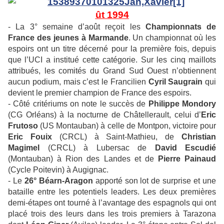
ût 1994
- La 3° semaine d’août reçoit les
Championnats de
France des jeunes à Marmande
. Un championnat où les
espoirs ont un titre décerné pour la première fois, depuis
que l’UCI a institué cette catégorie. Sur les cinq maillots
attribués, les comités du Grand Sud Ouest n’obtiennent
aucun podium, mais c’est le Francilien
Cyril Saugrain
qui
devient le premier champion de France des espoirs.
- Côté critériums on note le succès de
Philippe Mondory
(CG Orléans) à la nocturne de Châtellerault, celui d’
Eric
Frutoso
(US Montauban) à celle de Montpon, victoire pour
Eric Fouix
(CRCL) à Saint-Mathieu, de
Christian
Magimel
(CRCL) à Lubersac de
David Escudié
(Montauban) à Rion des Landes et de
Pierre Painaud
(Cycle Poitevin) à Augignac.
- Le
26° Béarn-Aragon
apporté son lot de surprise et une
bataille entre les potentiels leaders. Les deux premières
demi-étapes ont tourné à l’avantage des espagnols qui ont
placé trois des leurs dans les trois premiers à Tarazona