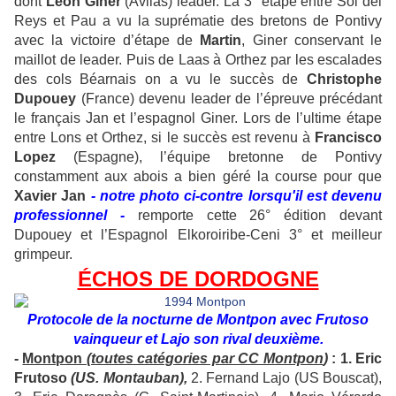
dont
Léon Giner
(Avilas) leader. La 3° étape entre Sol del
Reys et Pau a vu la suprématie des bretons de Pontivy
avec la victoire d’étape de
Martin
, Giner conservant le
maillot de leader. Puis de Laas à Orthez par les escalades
des cols Béarnais on a vu le succès de
Christophe
Dupouey
(France) devenu leader de l’épreuve précédant
le français Jan et l’espagnol Giner. Lors de l’ultime étape
entre Lons et Orthez, si le succès est revenu à
Francisco
Lopez
(Espagne), l’équipe bretonne de Pontivy
constamment aux abois a bien géré la course pour que
Xavier Jan
- notre photo ci-contre lorsqu'il est devenu
professionnel -
remporte cette 26° édition devant
Dupouey et l’Espagnol Elkoroiribe-Ceni 3° et meilleur
grimpeur.
ÉCHOS DE DORDOGNE
Protocole de la nocturne de Montpon avec Frutoso
vainqueur et Lajo son rival deuxième.
-
Montpon
(toutes catégories par CC Montpon
)
: 1. Eric
Frutoso
(US. Montauban),
2. Fernand Lajo (US Bouscat),