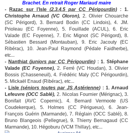
Brachet. En retrait Roger Mariaud maire
-
Razac sur l’Isle
(2.3.4.5 par CC Périgourdin)
: 1.
Christophe Arnaud
(VC Oloron),
2. Olivier Chouarche
(SC Périgord), 3. Bernard Bodin (CC Lindois), 4. JM.
Prioleau (EC Foyenne), 5. Fouillade (ACUL), 6. Eric
Valade (EC Foyenne), 7. Eric Mignot (SC Périgord), 8.
Sébastien Bessard (Montauban), 9. Eric Jacouty (EC
Ribérac), 10. Jean-Paul Raymond (Pédale Faidherbe),
etc...
-
Nanthiat
(juniors par CC Périgourdin
)
: 1. Stéphane
Valade
(EC Foyenne),
2. Ferré (VC Houdan), 3. Olivier
Bossis (Chasseneuil), 4. Frédéric Maly (CC Périgourdin),
5. Mickaël Enaud (Ribérac), etc...
-
Lisle
(séniors toutes par JS Astérienne
)
: 1. Arnaud
Lefeuvre
(OCC Sablé),
2. Nicolas Fournier (Mérignac), 3.
Bonifait (AVC Copernic), 4. Bernard Vermoote (US
Coudekerque), 5. Holmes (CC Périgueux), 6. Jean-
François Guérin (Marmande), 7. Réglain (OCC Sablé), 8.
Bruno Blangeois (Pellegrue), 9. Thierry Bernagaud (CC
Marmande), 10. Hégoburu (VCM Thillay), etc...