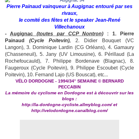
Pierre Painaud vainqueur à Augignac entouré par ses
rivaux,
le comité des fêtes et le speaker Jean-René
Villechanoux
-
Augignac
(toutes par CCP Nontron)
: 1. Pierre
Painaud
(Cycle Poitevin),
2. Didier Bouquet (VC
Langon), 3. Dominique Lardin (CG Orléans), 4. Gamaury
(Chasseneuil), 5. Jany (UV Limousine), 6. Périllaud (La
Rochefoucauld), 7. Philippe Bordenave (Blagnac), 8.
Faugeroux (Cycle Poitevin), 9. Philippe Escoubet (Cycle
Poitevin), 10. Fernand Lajo (US Bouscat), etc...
VÉLO DORDOGNE - 1994/34°
SEMAINE © BERNARD
PECCABIN
La mémoire du cyclisme en Dordogne est à découvrir sur les
blogs :
http://la-dordogne-cycliste.allmyblog.com/
et
http://velodordogne.canalblog.com/