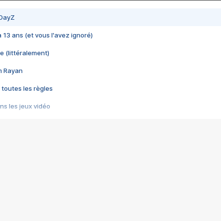
 DayZ
 a 13 ans (et vous l'avez ignoré)
e (littéralement)
im Rayan
 toutes les règles
s les jeux vidéo
us choquant de Rockstar ? - Le scandale BULLY
e plus moche de Steam
du RÊVE tourne au CAUCHEMAR
pendant 8 heures
it… à tort
umiliés par un jeu vidéo