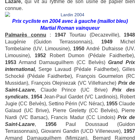
Lazare,
qui vit au rythme de son usine de papier bien
connue.
Prix cycliste en 2004 avec à gauche (maillot bleu)
Martial Roman vainqueur
Palmarès connu
:
1947
Tourtau (Decazeville),
1948
Laugénie (Guidon Terrassonnais),
1949
Michel
Tombelaine (UV. Limousine),
1950
André Dufraisse (UV.
Limousine),
1952
Robert Dumon (Pédale Faidherbe),
1953
Armand Darnauguilhem (CC Belvès)
Grand Prix
international,
Serge Lavaud (Pédale Faidherbe), Gilles
Schocké (Pédale Faidherbe), François Gourmelon (RC
Mussidan), François Olejniezak (VC Villefranche)
Prix de
Saint-Lazare,
Claude Prince (UC Brive)
Prix des
syndicats
,
1954
Jean-Paul Gardet (VC Lardinois), Robert
Jugie (CC Belvès), Settino Périn (VC Nérac),
1955
Claude
Galaud (UC Brive), Pierre Greletty (CC Belvès), Pierre
Nardi (VC Barsac), Francis Madur (CC Lindois)
Prix de
Saint-Lazare
,
1956
Paul Doussaud (Guidon
Terrassonnais), Giovanni Gandin (UCD Villeneuve),
1957
Armand Darnauguilhem (Mimizan), Bernard Raimond