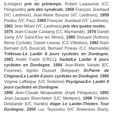
(Limoges)
prix du printemps
, Robert Lasjaunias (CC
Périgourdin)
prix des syndicats
,
1958
François Jeantaud
(VC Lardinois), Jean-Marie Bouzou (VC Lardinois),
1959
Poutou (VC Pau),
1960
François Jeantaud (VC Lardinois),
1961
Jean Milani (VC Lardinois)
prix des quatre routes
.
1975
Jean-Claude Castaing (CC Marmande),
1976
Daniel
Samy (UV Saint-Eloy les Mines),
1980
Drouard (Anthony
Berny Cycliste), Daniel Leveau (CS Villedieu),
1982
Alain
Bernard (US Bouscat), Bernard Pineau (CC Marmande)
Trélissac-Le Lardin 8 jours cyclistes en Dordogne
,
1983
André Farlet (CRCL
) Sarlat/Le Lardin 8 jours
cyclistes en Dordogne
,
1984
Jean-Marie Valade (EC
Foyenne), Agnès Dussart (Belgique)
St.Pierre de
Chignac/Le Lardin 8 jours cyclistes
en Dordogne
,
1985
Virginie Laffargue (US Testerine)
Peyrignac/Le Lardin 8
jours cyclistes en Dordogne
.
1990
Jean-Claude Mespoulède (Asptt Périgueux),
1991
Jean-Jacques Blancheton (UC Montpon),
1996
Frédéric
Delalande (UC Nantes)
étape Le Lardin-Thiviers Tour
Dordogne
,
2000
Luc Teyssidou (VC Bretenoux Biars),