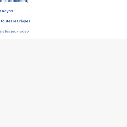
e (littéralement)
im Rayan
 toutes les règles
s les jeux vidéo
us choquant de Rockstar ? - Le scandale BULLY
e plus moche de Steam
du RÊVE tourne au CAUCHEMAR
pendant 8 heures
it… à tort
umiliés par un jeu vidéo
ire - Final Fantasy 8
ti un empire - Age of Empires
story DOFUS