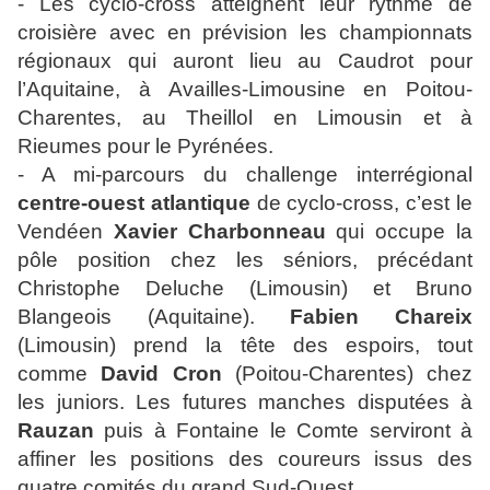
- Les cyclo-cross atteignent leur rythme de
croisière avec en prévision les championnats
régionaux qui auront lieu au Caudrot pour
l’Aquitaine, à Availles-Limousine en Poitou-
Charentes, au Theillol en Limousin et à
Rieumes pour le Pyrénées.
- A mi-parcours du challenge interrégional
centre-ouest atlantique
de cyclo-cross, c’est le
Vendéen
Xavier Charbonneau
qui occupe la
pôle position chez les séniors, précédant
Christophe Deluche (Limousin) et Bruno
Blangeois (Aquitaine).
Fabien Chareix
(Limousin) prend la tête des espoirs, tout
comme
David Cron
(Poitou-Charentes) chez
les juniors. Les futures manches disputées à
Rauzan
puis à Fontaine le Comte serviront à
affiner les positions des coureurs issus des
quatre comités du grand Sud-Ouest.