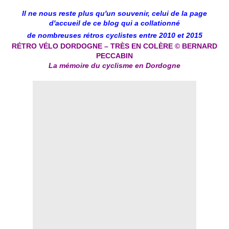
Il ne nous reste plus qu'un souvenir, celui de la page
d'accueil de ce blog qui a collationné
de nombreuses rétros cyclistes entre 2010 et 2015
R
É
TRO V
É
LO DORDOGNE – TR
È
S EN COL
È
RE © BERNARD
PECCABIN
La mémoire du cyclisme en Dordogne