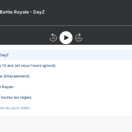
 Battle Royale - DayZ
 DayZ
 a 13 ans (et vous l'avez ignoré)
e (littéralement)
im Rayan
 toutes les règles
s les jeux vidéo
us choquant de Rockstar ? - Le scandale BULLY
e plus moche de Steam