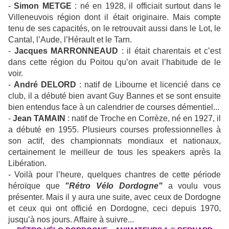
-
Simon METGE
: né en 1928, il officiait surtout dans le
Villeneuvois région dont il était originaire. Mais compte
tenu de ses capacités, on le retrouvait aussi dans le Lot, le
Cantal, l’Aude, l’Hérault et le Tarn.
-
Jacques MARRONNEAUD
: il était charentais et c’est
dans cette région du Poitou qu’on avait l’habitude de le
voir.
-
André DELORD
: natif de Libourne et licencié dans ce
club, il a débuté bien avant Guy Bannes et se sont ensuite
bien entendus face à un calendrier de courses démentiel...
-
Jean TAMAIN
: natif de Troche en Corrèze, né en 1927, il
a débuté en 1955. Plusieurs courses professionnelles à
son actif, des championnats mondiaux et nationaux,
certainement le meilleur de tous les speakers après la
Libération.
- Voilà pour l’heure, quelques chantres de cette période
héroïque que
"Rétro Vélo Dordogne
"
a voulu vous
présenter. Mais il y aura une suite, avec ceux de Dordogne
et ceux qui ont officié en Dordogne, ceci depuis 1970,
jusqu’à nos jours. Affaire à suivre...