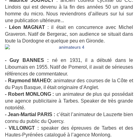
-
Maurice JOUAULT
: ancien coureur cycliste du CC.
Lindois qui est devenu à la fin des années 50 un grand
homme du micro. Nous reviendrons d’ailleurs sur lui sur
une publication ultérieure...
-
Léon MAGNAT
: il était en concurrence avec Michel
Graveron. Natif de Bergerac, son audience se situait dans
toute la Dordogne et quelque peu en Gironde.
- Guy BANNES :
né en 1931, il a débuté dans le
Libournais en 1955. Natif de Pomerol, il avait de sérieuses
références de commentateur.
- Raymond MAHEO:
animateur des courses de la Côte et
du Pays Basque, il était originaire d’Anglet.
- Robert MONLONG :
un animateur de plus qui possédait
une agence publicitaire à Tarbes. Speaker de très grande
notoriété.
- Jean-Martial PARIS :
c’était l’animateur de Lauzerte bien
connu du public du Quercy.
-
VILLOINGT :
speaker des épreuves de Tarbes et des
Hautes-Pyrénées catalogué à l’agence Monlong.