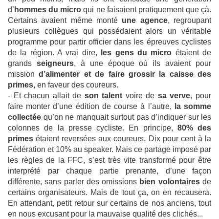
d’
hommes du micro
qui ne faisaient pratiquement que çà.
Certains avaient même monté
une agence
, regroupant
plusieurs collègues qui possédaient alors un véritable
programme pour partir officier dans les épreuves cyclistes
de la région. A vrai dire,
les gens du micro
étaient de
grands
seigneurs
, à une époque où ils avaient pour
mission
d’alimenter et de faire grossir la caisse des
primes,
en faveur des coureurs.
- Et chacun allait de
son talent
voire de
sa verve
, pour
faire monter d’une édition de course à l’autre,
la somme
collectée
qu’on ne manquait surtout pas d’indiquer sur les
colonnes de la presse cycliste. En principe,
80% des
primes
étaient reversées aux coureurs. Dix pour cent à la
Fédération et 10% au speaker. Mais ce partage imposé par
les règles de la FFC, s’est très vite transformé pour être
interprété par chaque partie prenante, d’une façon
différente, sans parler des omissions
bien volontaires
de
certains organisateurs. Mais de tout ça, on en recausera.
En attendant, petit retour sur certains de nos anciens, tout
en nous excusant pour la mauvaise qualité des clichés...