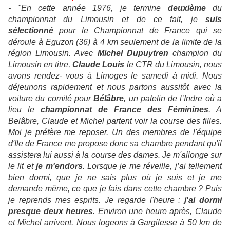
- "En cette année 1976, je termine
deuxième
du
championnat du Limousin et de ce fait, je
suis
sélectionné
pour le Championnat de France qui se
déroule à Eguzon (36) à 4 km seulement de la limite de la
région Limousin. Avec
Michel Dupuytren
champion du
Limousin en titre,
Claude Louis
le CTR du Limousin, nous
avons rendez- vous à Limoges le samedi à midi. Nous
déjeunons rapidement et nous partons aussitôt avec la
voiture du comité pour
Bélâbre,
un patelin de l’Indre où a
lieu le
championnat de France des Féminines
. A
Belâbre, Claude et Michel partent voir la course des filles.
Moi je préfère me reposer. Un des membres de l'équipe
d'Ile de France me propose donc sa chambre pendant qu'il
assistera lui aussi à la course des dames. Je m'allonge sur
le lit et
je m'endors
. Lorsque je me réveille, j’ai tellement
bien dormi, que je ne sais plus où je suis et je me
demande même, ce que je fais dans cette chambre ? Puis
je reprends mes esprits. Je regarde l'heure :
j'ai dormi
presque deux heures
. Environ une heure après, Claude
et Michel arrivent. Nous logeons à Gargilesse à 50 km de