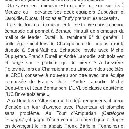
- Sa saison en Limousin est marquée par son succès à
Meuzac où il devance ses deux équipiers Dupuytren et
Laroudie. Ducau, Nicolas et Truffy prenant les accessits.
- Lors du Tour du Limousin, Duteil se trouve dans la bonne
échappée qui permet à Bernard Hinault de s’emparer du
maillot de leader. Duteil, lui terminera 6° du général. Il
brille également lors du Championnat du Limousin route
disputé à Saint-Mathieu. Echappée royale avec Michel
Dupuytren, Francis Duteil et André Laroudie, soit trois vert
et rouge sur le podium, qui dit mieux ? A Bussière-
Poitevine, lors du Championnat du Limousin des sociétés,
le CRCL conserve à nouveau son titre avec une équipe
composée de Francis Duteil, André Laroudie, Michel
Dupuytren et Jean Bernanben. L’UVL se classe deuxième,
l’UC Brive troisième...
- Aux Boucles d’Allassac qu’il a déjà remportées, il prend
d’entrée un tour d’avance avec Parenteau et triomphe
sans problème. Au Tour d’Ampurdan
(Catalogne
espagnole)
il gagne l’épreuve qui comprend quatre étapes
en devançant le Hollandais Pronk, Barjolin (Tonneins) et