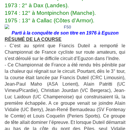
1973 : 2° à Dax (Landes).
1974 : 12° à Montpinchon (Manche).
1975 : 13° à Callac (Côtes d’Armor).
Parti à la conquête de son titre en 1976 à Eguzon
RÉSUMÉ DE LA
COURSE
- C’est au sprint que Francis Duteil a remporté le
Championnat de France cycliste sur route amateurs, qui
s’est déroulé sur le difficile circuit d’Eguzon dans l’Indre.
- Ce Championnat de France a été rendu très pénible par
la chaleur qui régnait sur le circuit. Pourtant, dès le 3° tour,
la course était lancée par Francis Duteil (CRC Limousin),
Jean-Paul Maho (ASA Lorient), Alain Patritti (UC
Vimeu/Picardie), Christian Jourdan (VC Bergerac), Jean-
Luc Laidoun (UC Champenoise) qui construisaient là, la
première échappée. A ce groupe venait se joindre Alain
Vidalie (UC Berry), Jean-René Bernaudeau (SV Fontenay
le Comte) et Louis Coquelin (Periers Sports). Ce groupe
de tête allait dominer l’épreuve. Et lorsque Duteil démarrait
au bas de la côte du pont des Piles, seul Vidalie