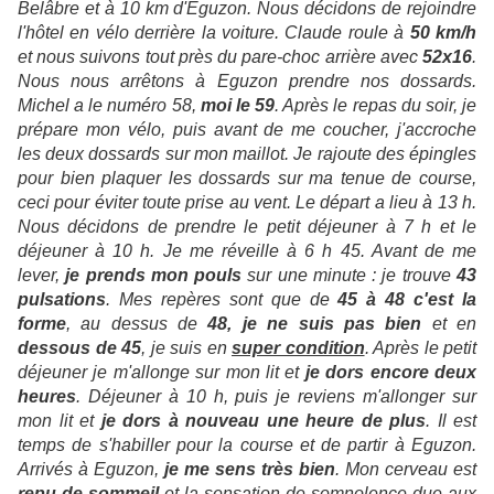
Belâbre et à 10 km d'Eguzon. Nous décidons de rejoindre
l'hôtel en vélo derrière la voiture. Claude roule à
50 km/h
et nous suivons tout près du pare-choc arrière avec
52x16
.
Nous nous arrêtons à Eguzon prendre nos dossards.
Michel a le numéro 58,
moi le 59
. Après le repas du soir, je
prépare mon vélo, puis avant de me coucher, j'accroche
les deux dossards sur mon maillot. Je rajoute des épingles
pour bien plaquer les dossards sur ma tenue de course,
ceci pour éviter toute prise au vent. Le départ a lieu à 13 h.
Nous décidons de prendre le petit déjeuner à 7 h et le
déjeuner à 10 h. Je me réveille à 6 h 45. Avant de me
lever,
je prends mon pouls
sur une minute : je trouve
43
pulsations
. Mes repères sont que de
45 à 48 c'est la
forme
, au dessus de
48,
je ne suis pas bien
et en
dessous de 45
, je suis en
super condition
. Après le petit
déjeuner je m'allonge sur mon lit et
je dors encore deux
heures
. Déjeuner à 10 h, puis je reviens m'allonger sur
mon lit et
je dors à nouveau une heure de plus
. Il est
temps de s'habiller pour la course et de partir à Eguzon.
Arrivés à Eguzon,
je me sens très bien
. Mon cerveau est
repu de sommeil
et la sensation de somnolence due aux