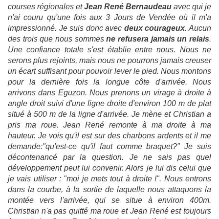
courses régionales et
Jean René Bernaudeau
avec qui je
n'ai couru qu'une fois aux 3 Jours de Vendée où il m'a
impressionné. Je suis donc avec
deux courageux
. Aucun
des trois que nous sommes
ne refusera jamais un relais
.
Une confiance totale s'est établie entre nous. Nous ne
serons plus rejoints, mais nous ne pourrons jamais creuser
un écart suffisant pour pouvoir lever le pied. Nous montons
pour la dernière fois la longue côte d'arrivée. Nous
arrivons dans Eguzon. Nous prenons un virage à droite à
angle droit suivi d'une ligne droite d'environ 100 m de plat
situé à 500 m de la ligne d'arrivée. Je mène et Christian a
pris ma roue. Jean René remonte à ma droite à ma
hauteur. Je vois qu'il est sur des charbons ardents et il me
demande:"
qu'est-ce qu'il faut comme braquet?"
Je suis
décontenancé par la question. Je ne sais pas quel
développement peut lui convenir. Alors je lui dis celui que
je vais utiliser :
"moi je mets tout à droite !".
Nous entrons
dans la courbe, à la sortie de laquelle nous attaquons la
montée vers l'arrivée, qui se situe à environ 400m.
Christian n'a pas quitté ma roue et Jean René est toujours