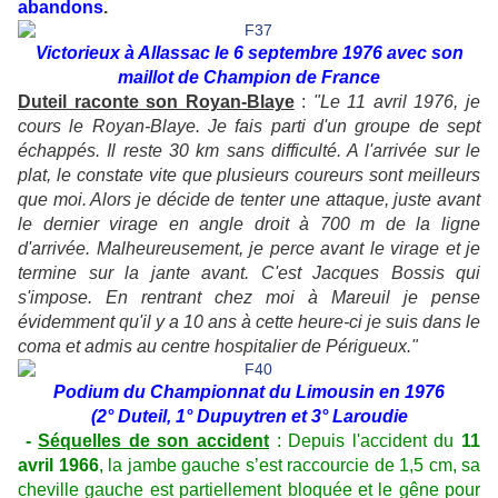
abandons
.
Victorieux à Allassac le 6 septembre 1976 avec son
maillot de Champion de France
Duteil raconte son Royan-Blaye
:
"Le
11 avril 1976, je
cours le Royan-Blaye. Je fais parti d'un groupe de sept
échappés. Il reste 30 km sans difficulté. A l'arrivée sur le
plat, le constate vite que plusieurs coureurs sont meilleurs
que moi. Alors je décide de tenter une attaque, juste avant
le dernier virage en angle droit à 700 m de la ligne
d'arrivée. Malheureusement, je perce avant le virage et je
termine sur la jante avant. C'est Jacques Bossis qui
s'impose. En rentrant chez moi à Mareuil je pense
évidemment qu'il y a 10 ans à cette heure-ci je suis dans le
coma et admis au centre hospitalier de Périgueux.
"
Podium du Championnat du Limousin en 1976
(2° Duteil, 1° Dupuytren et 3° Laroudie
-
Séquelles de son accident
: Depuis l'accident du
11
avril 1966
, la jambe gauche s’est raccourcie de 1,5 cm, sa
cheville gauche est partiellement bloquée et le gêne pour