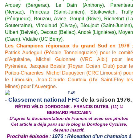
Arquey (Bergerac), Le Dain (Anthony), Parenteau
(Nersac), Princeau (Saint-Junien), Stoïkowitch, Truffy
(Périgueux), Bouzou, Avice, Goupil (Brive), Richefort (La
Souterraine), Viroulaud (Civray), Bioujout (Saint-Junien),
Ulbert (Belvès), Decoux (Bellac), André (Lignières), Moyen
(Caen), Vidalie (UC Berry).
Les Champions régionaux du grand Sud en 1976
:
Patrick Audeguil (Pédale Tonneinquaise) pour le comité
d’Aquitaine, Michel Guionnet (VRC Albi) pour les
Pyrénées, Jacques Bossis (Royan Océan Club) pour le
Poitou-Charentes, Michel Dupuytren (CRC Limousin) pour
le Limousin, Jean-Claude Courteix (UV Saint-Eloy les
Mines) pour l’Auvergne.
-
Classement national FFC
de la saison 1976.
R
É
TRO V
É
LO DORDOGNE
- FRANCIS DUTEIL (11)
©
BERNARD PECCABIN
D’après la documentation de Francis et avec ses photos
Cet article a déjà paru sur le blog la Dordogne Cycliste,
devenu inactif.
Prochain épisode :
1976 : Réception d’un champion à