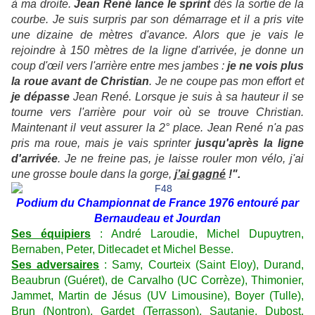
à ma droite.
Jean René lance le sprint
dès la sortie de la
courbe. Je suis surpris par son démarrage et il a pris vite
une dizaine de mètres d'avance. Alors que je vais le
rejoindre à 150 mètres de la ligne d'arrivée, je donne un
coup d'œil vers l'arrière entre mes jambes :
je ne vois plus
la roue avant de Christian
. Je ne coupe pas mon effort et
je dépasse
Jean René. Lorsque je suis à sa hauteur il se
tourne vers l'arrière pour voir où se trouve Christian.
Maintenant il veut assurer la 2° place. Jean René n'a pas
pris ma roue, mais je vais sprinter
jusqu'après la ligne
d'arrivée
. Je ne freine pas, je laisse rouler mon vélo, j'ai
une grosse boule dans la gorge,
j’ai gagné
!".
Podium du Championnat de France 1976 entouré par
Bernaudeau et Jourdan
Ses équipiers
: André Laroudie, Michel Dupuytren,
Bernaben, Peter, Ditlecadet et Michel Besse.
Ses adversaires
: Samy, Courteix (Saint Eloy), Durand,
Beaubrun (Guéret), de Carvalho (UC Corrèze), Thimonier,
Jammet, Martin de Jésus (UV Limousine), Boyer (Tulle),
Brun (Nontron), Gardet (Terrasson), Sautanie, Dubost,