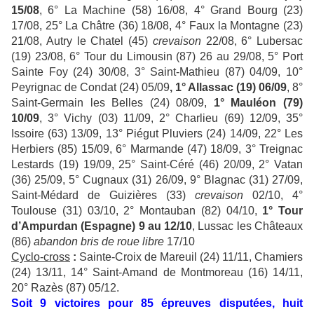
15/08
, 6° La Machine (58) 16/08, 4° Grand Bourg (23)
17/08, 25° La Châtre (36) 18/08, 4° Faux la Montagne (23)
21/08, Autry le Chatel (45)
crevaison
22/08, 6° Lubersac
(19) 23/08, 6° Tour du Limousin (87) 26 au 29/08, 5° Port
Sainte Foy (24) 30/08, 3° Saint-Mathieu (87) 04/09, 10°
Peyrignac de Condat (24) 05/09
, 1° Allassac (19) 06/09
, 8°
Saint-Germain les Belles (24) 08/09,
1° Mauléon (79)
10/09
, 3° Vichy (03) 11/09, 2° Charlieu (69) 12/09, 35°
Issoire (63) 13/09, 13° Piégut Pluviers (24) 14/09, 22° Les
Herbiers (85) 15/09, 6° Marmande (47) 18/09, 3° Treignac
Lestards (19) 19/09, 25° Saint-Céré (46) 20/09, 2° Vatan
(36) 25/09, 5° Cugnaux (31) 26/09, 9° Blagnac (31) 27/09,
Saint-Médard de Guizières (33)
crevaison
02/10, 4°
Toulouse (31) 03/10, 2° Montauban (82) 04/10,
1° Tour
d’Ampurdan (Espagne) 9 au 12/10
, Lussac les Châteaux
(86)
abandon bris de roue libre
17/10
Cyclo-cross
:
Sainte-Croix de Mareuil (24) 11/11, Chamiers
(24) 13/11, 14° Saint-Amand de Montmoreau (16) 14/11,
20° Razès (87) 05/12.
Soit 9 victoires pour 85 épreuves disputées, huit