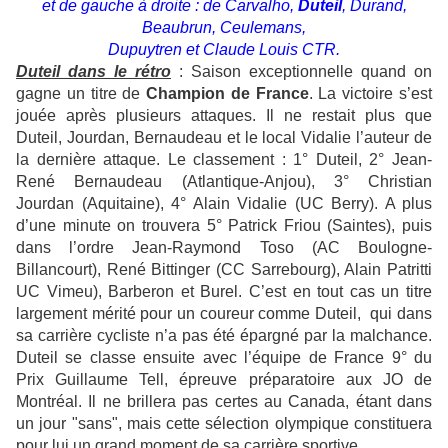
et de gauche à droite : de Carvalho,
Duteil
, Durand,
Beaubrun, Ceulemans,
Dupuytren et Claude Louis CTR.
Duteil dans le rétro
: Saison exceptionnelle quand on
gagne un titre de
Champion de France
. La victoire s’est
jouée après plusieurs attaques. Il ne restait plus que
Duteil, Jourdan, Bernaudeau et le local Vidalie l’auteur de
la dernière attaque. Le classement : 1° Duteil, 2° Jean-
René Bernaudeau (Atlantique-Anjou), 3° Christian
Jourdan (Aquitaine), 4° Alain Vidalie (UC Berry). A plus
d’une minute on trouvera 5° Patrick Friou (Saintes), puis
dans l’ordre Jean-Raymond Toso (AC Boulogne-
Billancourt), René Bittinger (CC Sarrebourg), Alain Patritti
UC Vimeu), Barberon et Burel. C’est en tout cas un titre
largement mérité pour un coureur comme Duteil, qui dans
sa carrière cycliste n’a pas été épargné par la malchance.
Duteil se classe ensuite avec l’équipe de France 9° du
Prix Guillaume Tell, épreuve préparatoire aux JO de
Montréal. Il ne brillera pas certes au Canada, étant dans
un jour "sans", mais cette sélection olympique constituera
pour lui un grand moment de sa carrière sportive.