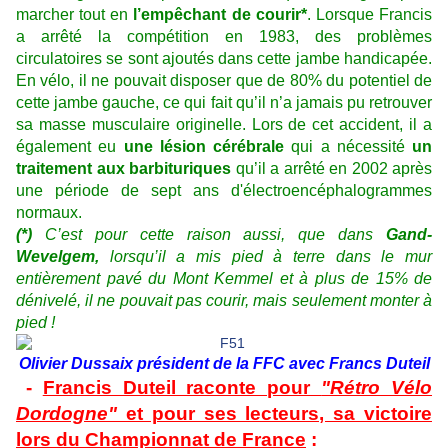
marcher tout en
l’empêchant de courir*
. Lorsque Francis
a arrêté la compétition en 1983, des problèmes
circulatoires se sont ajoutés dans cette jambe handicapée.
En vélo, il ne pouvait disposer que de 80% du potentiel de
cette jambe gauche, ce qui fait qu’il n’a jamais pu retrouver
sa masse musculaire originelle. Lors de cet accident, il a
également eu
une lésion cérébrale
qui a nécessité
un
traitement aux barbituriques
qu’il a arrêté en 2002 après
une période de sept ans d'électroencéphalogrammes
normaux.
(*)
C’est pour cette raison aussi, que dans
Gand-
Wevelgem,
lorsqu’il a mis pied à terre dans le mur
entièrement pavé du Mont Kemmel et à plus de 15% de
dénivelé, il ne pouvait pas courir, mais seulement monter à
pied !
Olivier Dussaix président de la FFC avec Francs Duteil
-
Francis Duteil raconte pour
"Rétro Vélo
Dordogne"
et pour ses lecteurs, sa victoire
lors du Championnat de France
: