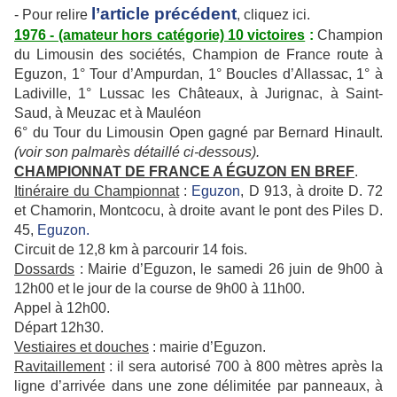
l’article précédent
- Pour relire
, cliquez ici.
1976 - (amateur hors catégorie) 10 victoires
:
Champion
du Limousin des sociétés, Champion de France route à
Eguzon, 1° Tour d’Ampurdan, 1° Boucles d’Allassac, 1° à
Ladiville, 1° Lussac les Châteaux, à Jurignac, à Saint-
Saud, à Meuzac et à Mauléon
6° du Tour du Limousin Open gagné par Bernard Hinault.
(voir son palmarès détaillé ci-dessous).
CHAMPIONNAT DE FRANCE A ÉGUZON EN
BREF
.
Itinéraire du Championnat
:
Eguzon
, D 913, à droite D. 72
et Chamorin, Montcocu, à droite avant le pont des Piles D.
45,
Eguzon.
Circuit de 12,8 km à parcourir 14 fois.
Dossards
: Mairie d’Eguzon, le samedi 26 juin de 9h00 à
12h00 et le jour de la course de 9h00 à 11h00.
Appel à 12h00.
Départ 12h30.
Vestiaires et douches
: mairie d’Eguzon.
Ravitaillement
: il sera autorisé 700 à 800 mètres après la
ligne d’arrivée dans une zone délimitée par panneaux, à