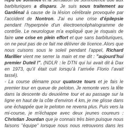
barbituriques
a disparu
. Je suis
sous traitement au
Gardénal
à cause de la lésion cérébrale provoquée par
l'accident de
Nontron
. J'ai eu une crise
d'épilepsie
pendant l'hyperpnée d'un électroencéphalogramme de
contrôle. Le neurologue m'a expliqué que je risquais de
faire
une crise en plein effort
et que sans barbituriques,
on ne peut pas de ce fait me délivrer de licence. Alors que
nous cuisons sous le soleil pendant l'appel,
Richard
Marillier
vient me serrer la main et me dit :
"aujourd'hui
premier Duteil !".
(NDLR : le DTN qui lui avait dit à Dax
en 1973, qu’il était cuit lorsqu’à l’arrivée Florio l’avait
tassé).
- La course démarre pour
quatorze tours
et je fais le
premier tour en queue de peloton. Je remonte vers la tête
dans la descente du deuxième tour et au passage sur la
ligne en haut de la côte d'environ 4 km, je me glisse dans
une échappée que le peloton ne reverra plus. Puis vers la
mi-course, je m'échappe avec deux jeunes coureurs :
Christian Jourdan
que je connais très bien puisque nous
faisons "équipe" lorsque nous nous retrouvons dans les