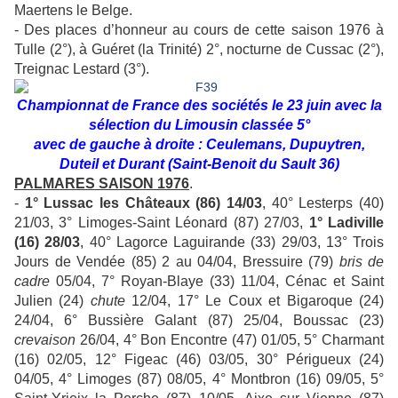
Maertens le Belge.
- Des places d’honneur au cours de cette saison 1976 à
Tulle (2°), à Guéret (la Trinité) 2°, nocturne de Cussac (2°),
Treignac Lestard (3°).
Championnat de France des sociétés le 23 juin avec la
sélection du Limousin classée 5°
avec de gauche à droite : Ceulemans, Dupuytren,
Duteil et Durant (Saint-Benoit du Sault 36)
PALMARES SAISON
1976
.
-
1° Lussac les Châteaux (86) 14/03
, 40° Lesterps (40)
21/03, 3° Limoges-Saint Léonard (87) 27/03,
1° Ladiville
(16) 28/03
, 40° Lagorce Laguirande (33) 29/03, 13° Trois
Jours de Vendée (85) 2 au 04/04, Bressuire (79)
bris de
cadre
05/04, 7° Royan-Blaye (33) 11/04, Cénac et Saint
Julien (24)
chute
12/04, 17° Le Coux et Bigaroque (24)
24/04, 6° Bussière Galant (87) 25/04, Boussac (23)
crevaison
26/04, 4° Bon Encontre (47) 01/05, 5° Charmant
(16) 02/05, 12° Figeac (46) 03/05, 30° Périgueux (24)
04/05, 4° Limoges (87) 08/05, 4° Montbron (16) 09/05, 5°