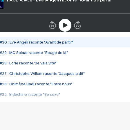
#30 : Eve Angeli raconte "Avant de partir"
#29 : MC Solaar raconte "Bouge de là"
28 : Lorie raconte "Je vais vite"
#27 : Christophe Willem raconte "Jacques a dit"
#26 : Chimène Badi raconte "Entre nous"
#25 : Indochine raconte "3e sexe"
#24 : Zaho raconte "C'est chelou"
#23 : Patrick Bruel raconte "Au café des délices"
#22 : Kyo raconte "Le chemin"