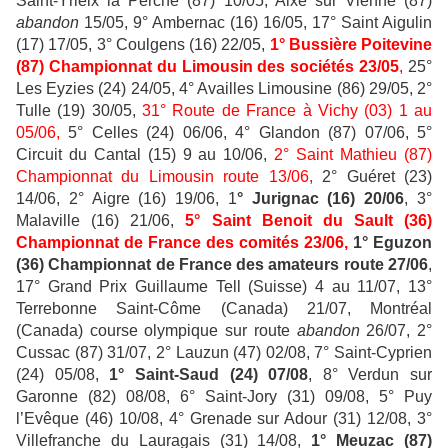
Saint-Yrieix la Perche (87) 10/05, Aixe sur Vienne (87)
abandon
15/05, 9° Ambernac (16) 16/05, 17° Saint Aigulin
(17) 17/05, 3° Coulgens (16) 22/05,
1° Bussière Poitevine
(87) Championnat du Limousin des sociétés 23/05
,
25°
Les Eyzies (24) 24/05, 4° Availles Limousine (86) 29/05, 2°
Tulle (19) 30/05,
31° Route de France à Vichy (03) 1 au
05/06,
5° Celles (24) 06/06, 4° Glandon (87) 07/06, 5°
Circuit du Cantal (15) 9 au 10/06,
2° Saint Mathieu (87)
Championnat du Limousin route 13/06,
2° Guéret (23)
14/06, 2° Aigre (16) 19/06, 1
° Jurignac (16) 20/06
, 3°
Malaville (16) 21/06,
5° Saint Benoit du Sault (36)
Championnat de France des comités 23/06,
1° Eguzon
(36) Championnat de France des amateurs route 27/06
,
17° Grand Prix Guillaume Tell (Suisse) 4 au 11/07, 13°
Terrebonne Saint-Côme (Canada) 21/07, Montréal
(Canada) course olympique sur route
abandon
26/07, 2°
Cussac (87) 31/07, 2° Lauzun (47) 02/08, 7° Saint-Cyprien
(24) 05/08,
1° Saint-Saud (24) 07/08
, 8° Verdun sur
Garonne (82) 08/08, 6° Saint-Jory (31) 09/08, 5° Puy
l’Evêque (46) 10/08, 4° Grenade sur Adour (31) 12/08, 3°
Villefranche du Lauragais (31) 14/08,
1° Meuzac (87)