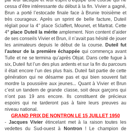
cessa d’être intéressante du début à la fin. Vivier a gagné,
Brun a porté l’estocade finale face à Brunie troisième et
très courageux. Après un sprint de belle facture, Duteil
réglait pour la 4° place Sclaffert, Mounet, et Martrat. Cette
4
° place Duteil la mérite
amplement. Non content d’aider
de ses conseils Vivier et Brun, il n’avait pas hésité de jouer
les animateurs depuis le début de la course.
Duteil fut
l’auteur de la première échappée
qui commença avant
Tulle et ne se termina qu’après Objat. Dans cette fugue à
six, Duteil fut l’un des plus ardents et sur la fin du parcours
il était encore l’un des plus frais. Duteil fait partie de cette
génération qui ne désarme pas et qui bien souvent fait
mordre la poussière aux jeunes... Quant à Vivier et Brun
c’est un tandem de grande classe, soit deux garçons qui
n’ont pas 19 ans encore. Ils constituent de précieux
espoirs qui ne tarderont pas à faire leurs preuves au
niveau national.
GRAND PRIX DE NONTRON LE 15 JUILLET 1950
-
Jacques Vivier
étincelant met à la raison toutes les
vedettes du Sud-ouest à
Nontron
! Le champion de