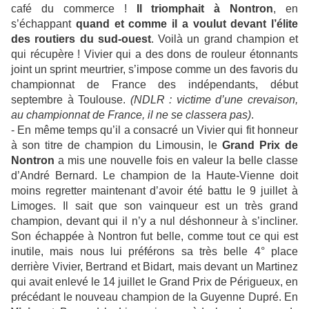
café du commerce !
Il triomphait à Nontron
, en
s’échappant
quand et comme il a voulut devant l’élite
des routiers du sud-ouest
. Voilà un grand champion et
qui récupère ! Vivier qui a des dons de rouleur étonnants
joint un sprint meurtrier, s’impose comme un des favoris du
championnat de France des indépendants, début
septembre à Toulouse.
(NDLR : victime d’une crevaison,
au championnat de France, il ne se classera pas)
.
- En même temps qu’il a consacré un Vivier qui fit honneur
à son titre de champion du Limousin, le
Grand Prix de
Nontron
a mis une nouvelle fois en valeur la belle classe
d’André Bernard. Le champion de la Haute-Vienne doit
moins regretter maintenant d’avoir été battu le 9 juillet à
Limoges. Il sait que son vainqueur est un très grand
champion, devant qui il n’y a nul déshonneur à s’incliner.
Son échappée à Nontron fut belle, comme tout ce qui est
inutile, mais nous lui préférons sa très belle 4° place
derrière Vivier, Bertrand et Bidart, mais devant un Martinez
qui avait enlevé le 14 juillet le Grand Prix de Périgueux, en
précédant le nouveau champion de la Guyenne Dupré. En