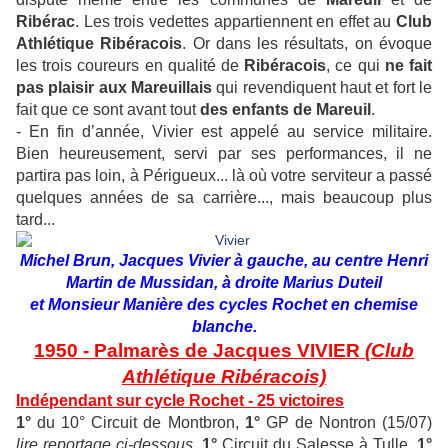
Ribérac
. Les trois vedettes appartiennent en effet au
Club
Athlétique Ribéracois
. Or dans les résultats, on évoque
les trois coureurs en qualité de
Ribéracois
, ce qui
ne fait
pas plaisir aux Mareuillais
qui revendiquent haut et fort le
fait que ce sont avant tout
des enfants de Mareuil
.
- En fin d’année, Vivier est appelé au service militaire.
Bien heureusement, servi par ses performances, il ne
partira pas loin, à Périgueux... là où votre serviteur a passé
quelques années de sa carrière..., mais beaucoup plus
tard...
Michel Brun, Jacques Vivier à gauche, au centre Henri
Martin de Mussidan, à droite Marius Duteil
et Monsieur Manière des cycles Rochet en chemise
blanche.
1950 - Palmarès de Jacques VIVIER
(Club
Athlétique Ribéracois)
Indépendant sur cycle Rochet - 25 victoires
1°
du 10° Circuit de Montbron,
1°
GP de Nontron (15/07)
lire reportage ci-dessous
,
1°
Circuit du Salesse à Tulle,
1°