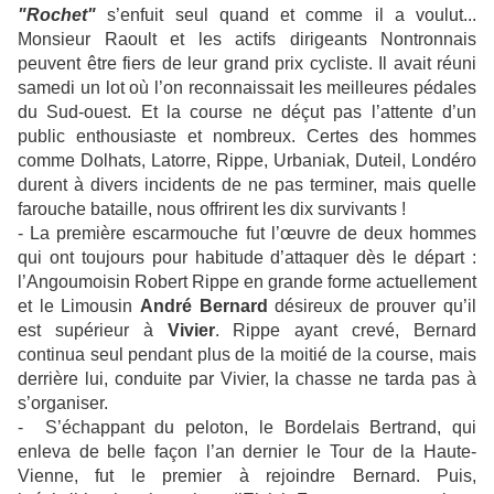
"Rochet"
s’enfuit seul quand et comme il a voulut...
Monsieur Raoult et les actifs dirigeants Nontronnais
peuvent être fiers de leur grand prix cycliste. Il avait réuni
samedi un lot où l’on reconnaissait les meilleures pédales
du Sud-ouest. Et la course ne déçut pas l’attente d’un
public enthousiaste et nombreux. Certes des hommes
comme Dolhats, Latorre, Rippe, Urbaniak, Duteil, Londéro
durent à divers incidents de ne pas terminer, mais quelle
farouche bataille, nous offrirent les dix survivants !
- La première escarmouche fut l’œuvre de deux hommes
qui ont toujours pour habitude d’attaquer dès le départ :
l’Angoumoisin Robert Rippe en grande forme actuellement
et le Limousin
André Bernard
désireux de prouver qu’il
est supérieur à
Vivier
. Rippe ayant crevé, Bernard
continua seul pendant plus de la moitié de la course, mais
derrière lui, conduite par Vivier, la chasse ne tarda pas à
s’organiser.
-
S’échappant du peloton, le Bordelais Bertrand, qui
enleva de belle façon l’an dernier le Tour de la Haute-
Vienne, fut le premier à rejoindre Bernard. Puis,