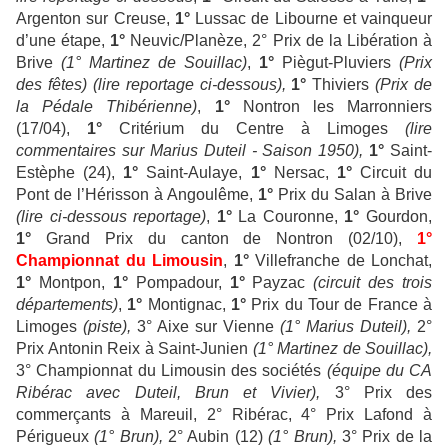
Argenton sur Creuse,
1°
Lussac de Libourne et vainqueur
d’une étape,
1°
Neuvic/Planèze, 2° Prix de la Libération à
Brive
(1° Martinez de Souillac)
,
1°
Piègut-Pluviers
(Prix
des fêtes)
(lire reportage ci-dessous),
1°
Thiviers
(Prix de
la Pédale Thibérienne)
,
1°
Nontron les Marronniers
(17/04),
1°
Critérium du Centre à Limoges
(lire
commentaires sur Marius Duteil - Saison 1950),
1°
Saint-
Estèphe (24),
1°
Saint-Aulaye,
1°
Nersac,
1°
Circuit du
Pont de l’Hérisson à Angoulême,
1°
Prix du Salan à Brive
(lire ci-dessous reportage)
,
1°
La Couronne,
1°
Gourdon,
1°
Grand Prix du canton de Nontron (02/10),
1°
Championnat du Limousin
,
1°
Villefranche de Lonchat,
1°
Montpon,
1°
Pompadour,
1°
Payzac
(circuit des trois
départements)
,
1°
Montignac,
1°
Prix du Tour de France à
Limoges
(piste),
3° Aixe sur Vienne
(1° Marius Duteil),
2°
Prix Antonin Reix à Saint-Junien
(1° Martinez de Souillac),
3° Championnat du Limousin des sociétés
(équipe du CA
Ribérac avec Duteil, Brun et Vivier),
3° Prix des
commerçants à Mareuil, 2° Ribérac, 4° Prix Lafond à
Périgueux
(1° Brun),
2° Aubin (12)
(1° Brun),
3° Prix de la