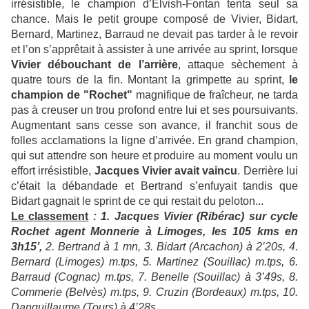
irrésistible, le champion d’Elvish-Fontan tenta seul sa
chance. Mais le petit groupe composé de Vivier, Bidart,
Bernard, Martinez, Barraud ne devait pas tarder à le revoir
et l’on s’apprêtait à assister à une arrivée au sprint, lorsque
Vivier débouchant de l’arrière
, attaque sèchement à
quatre tours de la fin. Montant la grimpette au sprint,
le
champion de "Rochet"
magnifique de fraîcheur, ne tarda
pas à creuser un trou profond entre lui et ses poursuivants.
Augmentant sans cesse son avance, il franchit sous de
folles acclamations la ligne d’arrivée. En grand champion,
qui sut attendre son heure et produire au moment voulu un
effort irrésistible,
Jacques Vivier avait vaincu
. Derrière lui
c’était la débandade et Bertrand s’enfuyait tandis que
Bidart gagnait le sprint de ce qui restait du peloton...
Le classement
: 1. Jacques Vivier (Ribérac) sur cycle
Rochet agent Monnerie à Limoges, les 105 kms en
3h15’,
2. Bertrand à 1 mn, 3. Bidart (Arcachon) à 2’20s, 4.
Bernard (Limoges) m.tps, 5. Martinez (Souillac) m.tps, 6.
Barraud (Cognac) m.tps, 7. Benelle (Souillac) à 3’49s, 8.
Commerie (Belvès) m.tps, 9. Cruzin (Bordeaux) m.tps, 10.
Danguillaume (Tours) à 4’28s.