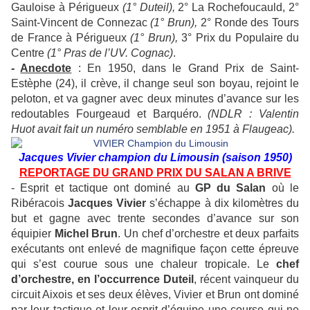
Gauloise à Périgueux
(1° Duteil),
2° La Rochefoucauld, 2°
Saint-Vincent de Connezac
(1° Brun),
2° Ronde des Tours
de France à Périgueux
(1° Brun),
3° Prix du Populaire du
Centre
(1° Pras de l’UV. Cognac)
.
-
Anecdote
: En 1950, dans le Grand Prix de Saint-
Estèphe (24), il crève, il change seul son boyau, rejoint le
peloton, et va gagner avec deux minutes d’avance sur les
redoutables Fourgeaud et Barquéro.
(NDLR : Valentin
Huot avait fait un numéro semblable en 1951 à Flaugeac).
Jacques Vivier champion du Limousin (saison 1950)
REPORTAGE DU GRAND PRIX DU SALAN A BRIVE
- Esprit et tactique ont dominé au
GP du Salan
où le
Ribéracois
Jacques Vivier
s’échappe à dix kilomètres du
but et gagne avec trente secondes d’avance sur son
équipier
Michel Brun
. Un chef d’orchestre et deux parfaits
exécutants ont enlevé de magnifique façon cette épreuve
qui s’est courue sous une chaleur tropicale. Le
chef
d’orchestre, en l’occurrence Duteil
, récent vainqueur du
circuit Aixois et ses deux élèves, Vivier et Brun ont dominé
par leur tactique et leur esprit d’équipe une course qui ne