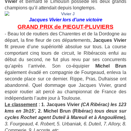
Vivier
et Bernard le Limousin possède les deux grands
champions qu’il attendait depuis longtemps.
Jacques Vivier lors d'une victoire
GRAND PRIX de PIEGUT-PLUVIERS
- Beau lot de routiers des Charentes et de la Dordogne au
départ, la fine fleur de ces départements,
Jacques Vivier
fit preuve d’une supériorité absolue sur tous. La course
comportant cinq tours de circuit, le Ribéracois enfui au
début du second, ne fut plus revu par ses concurrents
qu’après l’arrivée. Son co-équipier
Michel Brun
également évadé en compagnie de Fourgeaud, enleva la
seconde place sur ce dernier. Rippe, Pras, Dufraisse ont
abandonné. Quel dommage que Jacques Vivier, grand
espoir routier ait percé au championnat de France des
indépendants l’autre jour à Toulouse.
Le classement
: 1. Jacques Vivier
(CA Ribérac) les 123
kms en 3h15’,
2. Michel Brun (Ribérac)
tous deux sur
cycles Rochet agent Duteil à Mareuil et à Angoulême),
3. Fourgeaud, 4. Robert, 5. Urbaniak, 6. Duteil, 7. Allory, 8.
Commerie, 9. Lacoste, etc...