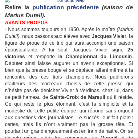
Relire la
publication précédente
(saison de
Marius Duteil).
AVANTS PROPOS
- Nous sommes toujours en 1950. Après le maître
(Marius
Duteil)
, nous passons aux élèves avec
Jacques Vivier
, la
figure de proue de ce trio qui aura accompli une saison
époustouflante. A lui seul, Jacques Vivier signe
25
victoires
et remporte
le Championnat du Limousin.
Débuter ainsi laisse augurer un avenir exceptionnel. Si
bien que la presse bouge et se déplace, allant même à la
rencontre des ces trois champions. Nous publierons
d’ailleurs des morceaux choisis de cette presse qui
n’hésite pas de dénicher Vivier à Verdinas, chez lui, dans
ce petit hameau de
Sainte-Croix de Mareuil
où il réside.
Ce qui reste le plus étonnant, c’est la simplicité et la
modestie de cette petite équipe, qui répond sans orgueil
aux questions des journalistes. Le succès leur fait plaisir
certes, mais ils n’ont vraiment pas la grosse tête. Et
pourtant un grand engouement est en train de naître. On se
dispute même entre les communes de
Mareuil
et de