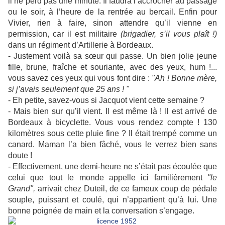
il ne perd pas une minute. Il faudra l’accrocher au passage
ou le soir, à l’heure de la rentrée au bercail. Enfin pour
Vivier, rien à faire, sinon attendre qu’il vienne en
permission, car il est militaire
(brigadier, s’il vous plaît !)
dans un régiment d’Artillerie à Bordeaux.
- Justement voilà sa sœur qui passe. Un bien jolie jeune
fille, brune, fraîche et souriante, avec des yeux, hum !...
vous savez ces yeux qui vous font dire :
"Ah ! Bonne mère,
si j’avais seulement que 25 ans ! "
- Eh petite, savez-vous si Jacquot vient cette semaine ?
- Mais bien sur qu’il vient. Il est même là ! Il est arrivé de
Bordeaux à bicyclette. Vous vous rendez compte ! 130
kilomètres sous cette pluie fine ? Il était trempé comme un
canard. Maman l’a bien fâché, vous le verrez bien sans
doute !
- Effectivement, une demi-heure ne s’était pas écoulée que
celui que tout le monde appelle ici familièrement
"le
Grand",
arrivait chez Duteil, de ce fameux coup de pédale
souple, puissant et coulé, qui n’appartient qu’à lui. Une
bonne poignée de main et la conversation s’engage.