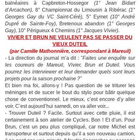
balnéaires à Capbreton-Hossegor
(1° Jean Bidart
d’Arcachon),
8° Championnat du Limousin à Ribérac
(1°
Georges Gay du VC Saint-Céré),
5° Eymet
(10° André
Dupré de Sainte-Foy)
, Bretenoux
abandon
(1° Georges
Gay),
10° Périgueux 4 Chemins
(1° Jacques Vivier).
VIVIER ET BRUN NE VEULENT PAS SE PASSER DU
VIEUX DUTEIL
(par Camille Mathonnière, correspondant à Mareuil)
- La direction du journal m’a dit :
"Faites une enquête sur
les coureurs de Mareuil, Vivier, Brun et Duteil. Vous
pourrez les interviewer et leur demander quels sont leurs
projets pour la saison prochaine ?"
Et bien ma foi, allons-y ! Pas question de se triturer les
méninges et de sucer le bout du stylo pour bâtir quelque
chose de conventionnel. Le mieux, c’est encore d’y aller
voir. C’est aujourd’hui samedi, on va aller voir...
- Trouver Duteil ? Facile. Surtout avec cette pluie, il est
certainement à son atelier de Cycles. Bon ! Et d’un. Pour
Brun, c’est un peu plus compliqué, car notre Michel est
transporteur et surtout depuis qu’il a son nouveau camion,