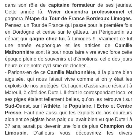
dans son rôle de
capitaine formateur
de ses jeunes.
Cette année là,
Vivier deviendra professionnel
et
gagnera
l’étape du Tour de France Bordeaux-Limoges
.
Pensez, un Tour de France qui passe pour la première fois
en Dordogne et cerise sur le gâteau, un Périgourdin au
départ qui
gagne chez lui
, à Limoges !!! Vraiment ce fut
une année euphorique et les articles de
Camille
Mathonnière
sont là pour nous faire vivre avec force cette
époque pleine de souvenirs et d’émotions, celle des jours
heureux de notre cyclisme de clocher...
- Parlons-en de ce
Camille Mathonnière
, à la plume bien
aiguisée, qui nous faisait vivre comme si on y était les
exploits de nos protégés. Cet agent d’assurance résidait à
Mareuil, à côté des Duteil. Il était le correspondant local et
ses piges étaient tellement belles, qu’on les retrouvait sur
Sud-Ouest
, sur l’
Athlète
, le
Populaire
, l’
Echo
et
Centre
Presse
. Faut dire aussi que les exploits de nos coureurs
aidaient ce pigiste hors pair, qui avait bien vu que Duteil à
37 ans, aurait pu devenir une fois de plus
Champion du
Limousin
. D’ailleurs vous découvrirez les divers