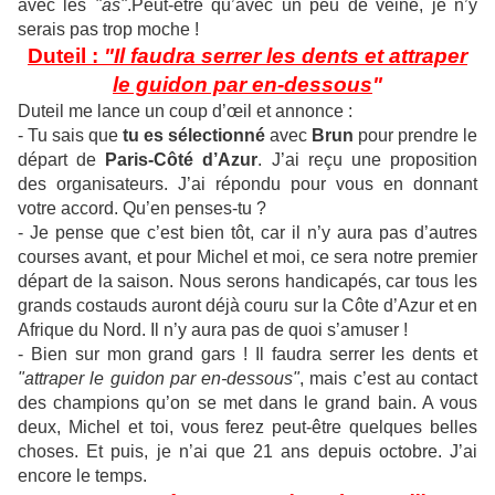
avec les
"as"
.Peut-être qu’avec un peu de veine, je n’y
serais pas trop moche !
Duteil :
"Il faudra serrer les dents et attraper
le guidon par en-dessous
"
Duteil me lance un coup d’œil et annonce :
- Tu sais que
tu es sélectionné
avec
Brun
pour prendre le
départ de
Paris-Côté d’Azur
. J’ai reçu une proposition
des organisateurs. J’ai répondu pour vous en donnant
votre accord. Qu’en penses-tu ?
- Je pense que c’est bien tôt, car il n’y aura pas d’autres
courses avant, et pour Michel et moi, ce sera notre premier
départ de la saison. Nous serons handicapés, car tous les
grands costauds auront déjà couru sur la Côte d’Azur et en
Afrique du Nord. Il n’y aura pas de quoi s’amuser !
- Bien sur mon grand gars ! Il faudra serrer les dents et
"attraper le guidon par en-dessous"
, mais c’est au contact
des champions qu’on se met dans le grand bain. A vous
deux, Michel et toi, vous ferez peut-être quelques belles
choses. Et puis, je n’ai que 21 ans depuis octobre. J’ai
encore le temps.