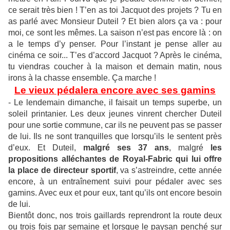
ce serait très bien ! T’en as toi Jacquot des projets ? Tu en
as parlé avec Monsieur Duteil ? Et bien alors ça va : pour
moi, ce sont les mêmes. La saison n’est pas encore là : on
a le temps d’y penser. Pour l’instant je pense aller au
cinéma ce soir... T’es d’accord Jacquot ? Après le cinéma,
tu viendras coucher à la maison et demain matin, nous
irons à la chasse ensemble. Ça marche !
Le vieux pédalera encore avec ses gamins
- Le lendemain dimanche, il faisait un temps superbe, un
soleil printanier. Les deux jeunes vinrent chercher Duteil
pour une sortie commune, car ils ne peuvent pas se passer
de lui. Ils ne sont tranquilles que lorsqu’ils le sentent près
d’eux. Et Duteil,
malgré ses 37 ans
, malgré
les
propositions alléchantes de Royal-Fabric qui lui offre
la place de directeur sportif
, va s’astreindre, cette année
encore, à un entraînement suivi pour pédaler avec ses
gamins. Avec eux et pour eux, tant qu’ils ont encore besoin
de lui.
Bientôt donc, nos trois gaillards reprendront la route deux
ou trois fois par semaine et lorsque le paysan penché sur