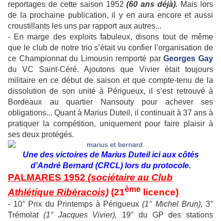
reportages de cette saison 1952
(60 ans déjà).
Mais lors
de la prochaine publication, il y en aura encore et aussi
croustillants les uns par rapport aux autres...
- En marge des exploits fabuleux, disons tout de même
que le club de notre trio s’était vu confier l’organisation de
ce Championnat du Limousin remporté par
Georges Gay
du VC Saint-Céré. Ajoutons que Vivier était toujours
militaire en ce début de saison et que compte-tenu de la
dissolution de son unité à Périgueux, il s’est retrouvé à
Bordeaux au quartier Nansouty pour achever ses
obligations... Quant à Marius Duteil, il continuait à 37 ans à
pratiquer la compétition, uniquement pour faire plaisir à
ses deux protégés.
Une des victoires de Marius Duteil ici aux côtés
d’André Bernard (CRCL) lors du protocole.
PALMARES 1952
(sociétaire au Club
ème
Athlétique Ribéracois)
(21
licence)
- 10° Prix du Printemps à Périgueux
(1° Michel Brun),
3°
Trémolat
(1° Jacques Vivier),
19° du GP des stations