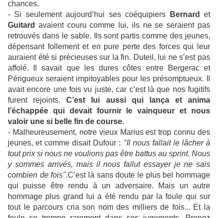
chances
.
- Si seulement aujourd’hui ses coéquipiers
Bernard
et
Guitard
avaient couru comme lui, ils ne se seraient pas
retrouvés dans le sable. Ils sont partis comme des jeunes,
dépensant follement et en pure perte des forces qui leur
auraient été si précieuses sur la fin. Duteil, lui ne s’est pas
affolé. Il savait que les dures côtes entre Bergerac et
Périgueux seraient impitoyables pour les présomptueux. Il
avait encore une fois vu juste, car c’est là que nos fugitifs
furent rejoints.
C’est lui aussi qui lança et anima
l’échappée qui devait fournir le vainqueur et nous
valoir une si belle fin de course
.
- Malheureusement, notre vieux Marius est trop connu des
jeunes, et comme disait Dufour :
"Il nous fallait le lâcher à
tout prix si nous ne voulions pas être battus au sprint. Nous
y sommes arrivés, mais il nous fallut essayer je ne sais
combien de fois".
C’est là sans doute le plus bel hommage
qui puisse être rendu à un adversaire. Mais un autre
hommage plus grand lui a été rendu par la foule qui sur
tout le parcours cria son nom des milliers de fois... Et la
foule se trompe rarement dans ses jugements. Prenez