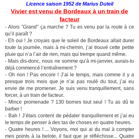
Licence saison 1952 de Marius Duteil
Vivier est venu de Bordeaux à un train de
facteur
- Alors
"Grand"
ça marche ? Tu es venu par la route à ce
qu’il paraît ?
- Eh oui ! Je croyais que le soleil de Bordeaux allait durer
toute la journée, mais à mi-chemin, j’ai trouvé cette petite
pluie qui n’a l’air de rien, mais qui trempe quand même.
- Mais dis-donc, nous ne somme qu’à mi-janvier, aurais-tu
déjà commencé l’entraînement ?
- Oh non ! Pas encore ! J’ai le temps, mais comme il y a
presque trois mois que je n’ai pas roulé du tout, j’ai eu
envie de me promener. Je suis venu tranquillement, sans
forcer, à un train de facteur.
- Mince promenade ? 130 bornes tout seul ! Tu as dû te
barber !
-
Bah ! J’étais content de pédaler tranquillement et j’ai eu
le temps de penser à des tas de choses en quatre heures.
- Quatre heures ! ... Voyons, moi qui ai du mal à compter
mes points à la belote, il faut que je réfléchisse... Quatre